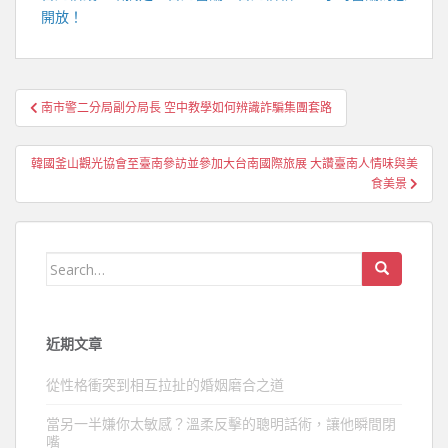
開放！
文
南市警二分局副分局長 空中教學如何辨識詐騙集團套路
章
導
韓國釜山觀光協會至臺南參訪並參加大台南國際旅展 大讚臺南人情味與美
覽
食美景
Search
for:
近期文章
從性格衝突到相互拉扯的婚姻磨合之道
當另一半嫌你太敏感？溫柔反擊的聰明話術，讓他瞬間閉
嘴