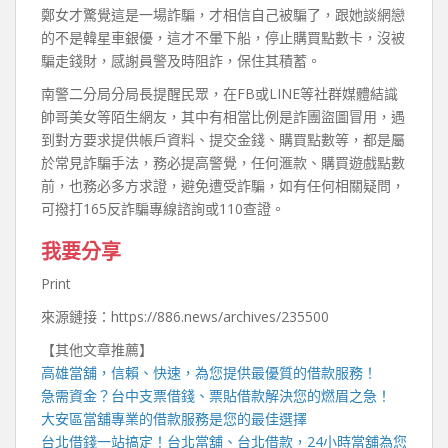
鄭女才驚覺這是一場詐騙，才相信自己被騙了，跟她談網戀
的不是韓星車銀優，這才不暈下船，停止購買點數卡，沒被
騙走錢財，感謝員警及時阻詐，保住其積蓄。
南警二分局分局長提醒民眾，在FB或LINE等社群媒體結識
帥哥美女等陌生網友，其中有相當比例是詐團盜圖冒用，遇
到對方要求提供帳戶資料、提交金錢、購買點數等，都是屬
於常見詐騙手法，務必提高警覺，任何滙款、購買遊戲點數
前，也務必多方求證，避免遭受詐騙，如有任何相關疑問，
可撥打165反詐騙專線諮詢或110查證。
我要分享
Print
來源鏈接：https://886.news/archives/235500
【其他文章推薦】
高雄當舖
，信賴、快速，為您提供最優質的借款服務！
急需資金？
台中支票借錢
、票貼借款解決您的燃眉之急！
大安區當舖
專業的借款服務是您的最佳選擇
台北借錢
一站搞定！
台北當舖
、
台北借款
，
24小時當舖
為您