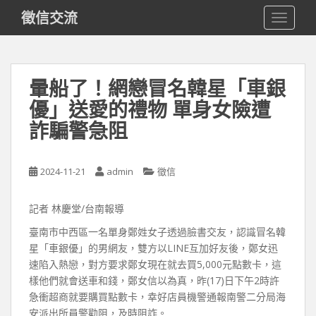
S
徵信交流
TOGGLE
k
i
p
t
暈船了！網戀冒名韓星「車銀
o
優」送愛的禮物 單身女險遭
m
a
詐騙警急阻
i
n
c
2024-11-21
admin
徵信
o
n
記者 林慶堂/台南報導
t
臺南市中西區一名單身鄭姓女子透過臉書交友，認識冒名韓
e
星「車銀優」的男網友，雙方以LINE互加好友後，鄭女迅
n
速陷入熱戀，對方要求鄭女現在就去買5,000元點數卡，這
t
樣他們就會送車和錢，鄭女信以為真，昨(17)日下午2時許
急衝超商就要購買點數卡，幸好店員機警通報南警二分局海
安派出所員警勸阻，及時阻詐。