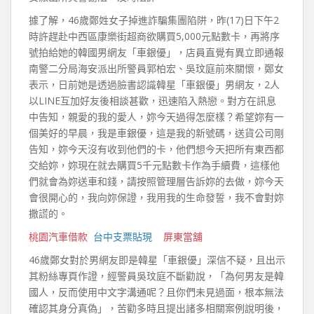
據了解，46歲鄭姓女子掉進詐騙集團陷阱，昨(17)日下午2
時許趕赴中西區康樂街超商欲購買5,000元點數卡，再將序
號拍給她的韓國男網友「車銀優」，店員直覺有異立即通報
南警二分局海安派出所警員郭柏宏、吳玟庭前來關懷，鄭女
表示，日前她是透過臉書認識韓星「車銀優」男網友，2人
以LINE互加好友後相談甚歡，迅速陷入熱戀。對方在訊息
中告知，親愛的我的愛人，妳今天過得怎麼樣？希望妳有一
個美好的早晨，我是車銀優，這是我的新號碼，送貨公司剛
告知，妳今天沒有收到他們的卡，他們想今天把所有東西都
交給妳，妳現在就去購買5千元點數卡作為手續費，這樣他
們就會為妳送車和錢，請按照管理層告訴妳的去做，妳今天
會很開心的，我向妳保證，我用我的生命發誓，我不會對妳
撒謊的。
桃園汽車借款
台中支票貼現
屏東當舖
46歲鄭女對於男網友即是韓星「車銀優」深信不疑，且出示
其粉絲專頁作證，經警員吳玟庭不斷勸說，「為何男友是韓
國人，反而使用中文字溝通呢？且你們未見過面，根本無法
確認其身分真偽」，苦勸多時且提出諸多相關案例說明後，