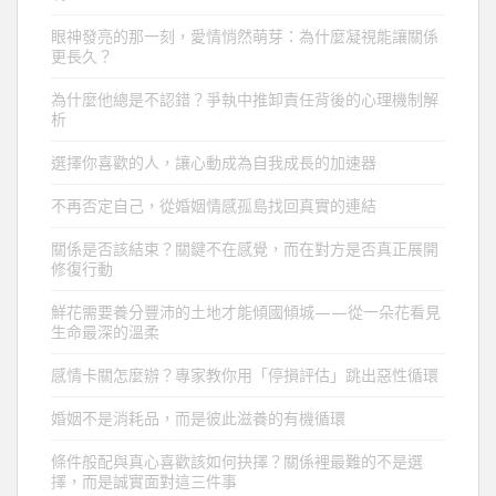
眼神發亮的那一刻，愛情悄然萌芽：為什麼凝視能讓關係
更長久？
為什麼他總是不認錯？爭執中推卸責任背後的心理機制解
析
選擇你喜歡的人，讓心動成為自我成長的加速器
不再否定自己，從婚姻情感孤島找回真實的連結
關係是否該結束？關鍵不在感覺，而在對方是否真正展開
修復行動
鮮花需要養分豐沛的土地才能傾國傾城——從一朵花看見
生命最深的溫柔
感情卡關怎麼辦？專家教你用「停損評估」跳出惡性循環
婚姻不是消耗品，而是彼此滋養的有機循環
條件般配與真心喜歡該如何抉擇？關係裡最難的不是選
擇，而是誠實面對這三件事