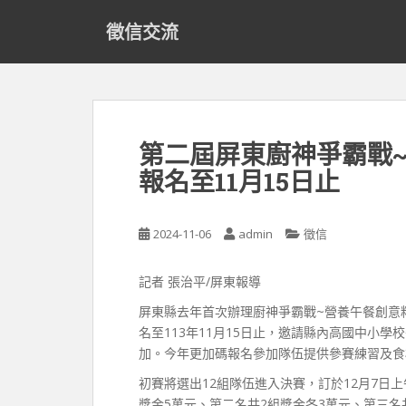
S
徵信交流
k
i
p
t
o
m
第二屆屏東廚神爭霸戰~
a
報名至11月15日止
i
n
c
2024-11-06
admin
徵信
o
n
t
記者 張治平/屏東報導
e
屏東縣去年首次辦理廚神爭霸戰~營養午餐創意
n
名至113年11月15日止，邀請縣內高國中小
t
加。今年更加碼報名參加隊伍提供參賽練習及食材
初賽將選出12組隊伍進入決賽，訂於12月7日
獎金5萬元、第二名共2組獎金各3萬元、第三名