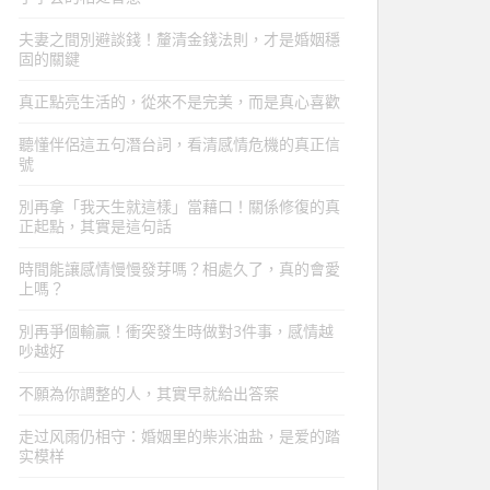
夫妻之間別避談錢！釐清金錢法則，才是婚姻穩
固的關鍵
真正點亮生活的，從來不是完美，而是真心喜歡
聽懂伴侶這五句潛台詞，看清感情危機的真正信
號
別再拿「我天生就這樣」當藉口！關係修復的真
正起點，其實是這句話
時間能讓感情慢慢發芽嗎？相處久了，真的會愛
上嗎？
別再爭個輸贏！衝突發生時做對3件事，感情越
吵越好
不願為你調整的人，其實早就給出答案
走过风雨仍相守：婚姻里的柴米油盐，是爱的踏
实模样