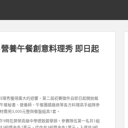
營養午餐創意料理秀 即日起
料理秀獲得廣大的迴響，第二屆初賽徵件自即日起開始報
學校午餐秘書、營養師、午餐團膳廠商等各方料理高手組隊參
費用3,000元整與餐盤組具1套。
上午9時在屏榮高級中學德致館舉辦。參賽隊伍第一名共1組
共3組獎金各2萬元、佳作共3組獎金各1萬元，入選共3組