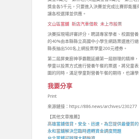
獎金各5千元，只要進入決賽並完成比賽即能獲
讓各校選擇並供應。
文山區當舖
新店汽車借款
未上市股票
決賽採現場評審評分，聘請專家學者、校園營養
的40%由本縣縣立高國中小學生網路票選進行總
縣長抽出500名上網投票學童200元禮券。
第二屆屏東廚神爭霸戰延續第一屆辦理的精神，
學童以投票方式進行營養午餐的票選，將兒童表
圍的同時，滿足學童對營養午餐的期待，也讓學
我要分享
Print
來源鏈接：https://886.news/archives/230277
【其他文章推薦】
高雄當鋪
借貸，安全、迅速，為您提供最優質的
永和當舖
解決您臨時週轉資金調度問題
台北當舖
可辦理大額融資