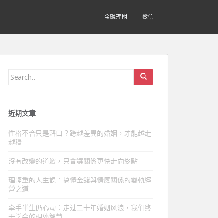
金融理財
徵信
Search
for:
近期文章
性格不合只是藉口？跨越差異的婚姻，才能越走
越穩
沒有改變的道歉，只會讓關係更快走向終點
理輕重的人生課：搞懂金錢與情感關係的雙軌經
營之道
牵手半生仍心动：走过二十年婚姻风浪，我们终
于学会的相处智慧