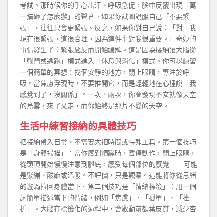
考試。那時候你的手心出汗、呼吸急促，腦中反覆出現「萬
一搞砸了怎麼辦」的聲音。如果你試圖說服自己「不要緊
張」，往往只會更緊張。反之，如果你對自己說：「對，我
現在很緊張，這很合理，因為這件事對我很重要。」奇妙的
事情發生了：緊張感反而開始緩解。這是因為接納讓大腦從
「戰鬥或逃跑」模式進入「休息與消化」模式。你可以練習
一個簡單的冥想：找個安靜的地方，閉上眼睛，專注於呼
吸。當焦慮浮現時，不要推開它，而是輕輕地在心裡說「我
感覺到了，沒關係」。一次、兩次，你會發現不安就像天空
的烏雲，來了又走，而你始終是那片不變的天空。
生活中練習接納的具體技巧
把接納帶入日常，不需要大把時間或特殊工具。第一個技巧
是「身體掃描」：當你感到煩躁時，暫停動作，閉上眼睛，
從頭頂開始慢慢注意到腳底，感受每個部位的感覺——可能
是緊繃、酸麻或溫暖。不評價，只是觀察。這能將你從思緒
的漩渦拉回身體當下。第二個技巧是「情緒標籤」：用一個
詞簡單描述當下的情緒，例如「焦慮」、「孤單」、「挫
折」。大腦在標籤化的過程中，會啟動前額葉皮質，減少杏