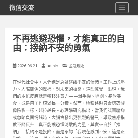
S
徵信交流
TOGGLE
k
i
p
t
不再逃避恐懼，才能真正的自
o
由：接納不安的勇氣
m
a
i
2026-06-21
admin
金融理財
n
c
o
在現代社會中，人們總是急著逃離不安的情緒。工作上的壓
n
力、人際關係的摩擦、對未來的擔憂，這些感覺一出現，我
t
們的本能反應就是轉移注意力——滑手機、追劇、暴飲暴
e
食，或是用工作填滿每一分鐘。然而，這種逃避只會讓恐懼
n
像陰影一樣，越拉越長。心理學研究指出，當我們試圖壓抑
t
或忽略負面情緒時，大腦會發出更強烈的警訊，導致焦慮指
數不降反升。真正能讓恐懼消散的力量，其實來自於「接
納」。接納不是投降，而是承認「我現在感到不安，這是正