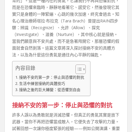
常的」。這是一種內在的勇氣，它讓我們不再與恐懼對抗，
而是在恐懼來臨時，靜靜地看著它、感受它，然後發現它其
實只是身體的一陣緊繃、心跳的幾次加速，終究會過去。知
名心理治療師塔拉·布拉克（Tara Brach）曾提出RAIN四步
驟：辨識（Recognize）、允許（Allow）、探究
（Investigate）、滋養（Nurture），其中核心就是接納。
當我們願意與不安共處，而不是急著甩開它，那層恐懼的假
面就會自然剝落。這篇文章將深入探討接納不安的具體方
法，以及為什麼這份勇氣是通往內心平靜的鑰匙。
內容目錄
接納不安的第一步：停止與恐懼的對抗
生活中練習接納的具體技巧
接納之後的巨大轉變：從恐懼到自由
接納不安的第一步：停止與恐懼的對抗
許多人誤以為勇敢就是消滅恐懼，但真正的勇氣其實是放下
武器。當你不再把恐懼當成敵人，它便失去了攻擊的力量。
試著回想一次讓你極度緊張的經驗——例如公開演講、重要