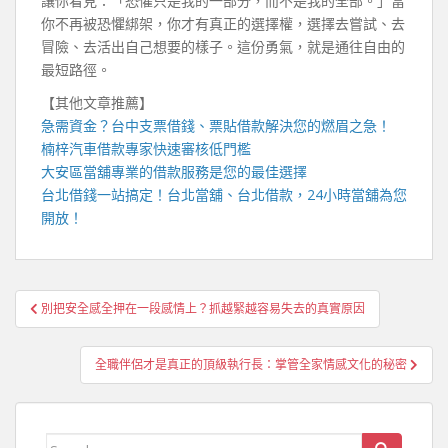
讓你看見：「恐懼只是我的一部分，而不是我的全部。」當
你不再被恐懼綁架，你才有真正的選擇權，選擇去嘗試、去
冒險、去活出自己想要的樣子。這份勇氣，就是通往自由的
最短路徑。
【其他文章推薦】
急需資金？
台中支票借錢
、票貼借款解決您的燃眉之急！
楠梓汽車借款
專家快速審核低門檻
大安區當舖
專業的借款服務是您的最佳選擇
台北借錢
一站搞定！
台北當舖
、
台北借款
，
24小時當舖
為您
開放！
文
別把安全感全押在一段感情上？抓越緊越容易失去的真實原因
章
導
全職伴侶才是真正的頂級執行長：掌管全家情感文化的秘密
覽
Search