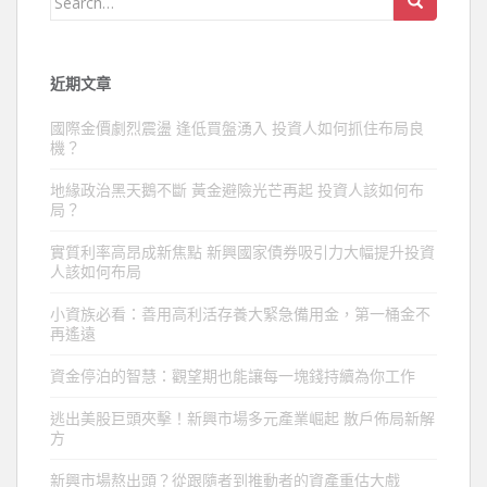
for:
近期文章
國際金價劇烈震盪 逢低買盤湧入 投資人如何抓住布局良
機？
地緣政治黑天鵝不斷 黃金避險光芒再起 投資人該如何布
局？
實質利率高昂成新焦點 新興國家債券吸引力大幅提升投資
人該如何布局
小資族必看：善用高利活存養大緊急備用金，第一桶金不
再遙遠
資金停泊的智慧：觀望期也能讓每一塊錢持續為你工作
逃出美股巨頭夾擊！新興市場多元產業崛起 散戶佈局新解
方
新興市場熬出頭？從跟隨者到推動者的資產重估大戲