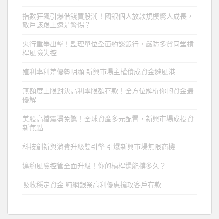
指數狂飆引爆借錢買股潮！國銀個人放款規模驚人成長，
散戶該跟上還是警惕？
央行重拳出擊！監理單位全面約談銀行，嚴防多貸同堂槓
桿風險失控
殖利率利差優勢明顯 新興市場主權債成資金避風港
無額度上限對決高利率限額存款！全方位解析你的資金最
優解
美股高檔震盪免驚！全球資產多元配置，新興市場成投資
新焦點
科技創新與消費升級雙引擎 引爆新興市場無限商機
違約風險控管全面升級！你的槓桿還能撐多久？
吸收穩定資金 純網銀祭高利優惠搶攻客戶存款