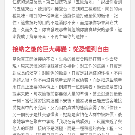
仁核的過度反應。第三個技巧是「五感落地」：說出你看到
的五樣東西、聽到的四種聲音、摸到的三種觸感、聞到的兩
種氣味、嚐到的一種味道。這能快速打破恐慌的循環。記
住，這些技巧的目的不是消除不安，而是讓你學會與它共
處。久而久之，你會發現那些曾經讓你寢食難安的恐懼，逐
漸變成了背景噪音，不再主宰你的選擇。
接納之後的巨大轉變：從恐懼到自由
當你真正開始接納不安，生命的維度會瞬間打開。你會發
現，原來恐懼的背後藏著許多禮物：對工作的焦慮，其實是
對成長的渴望；對關係的擔憂，其實是對連結的珍視。不再
逃避之後，你不再浪費能量去壓抑或偽裝，而是把這些能量
用在真正重要的事情上。例如有一位創業者，過去總是害怕
提案失敗，每次簡報前都要做大量的準備，甚至逃避到最後
一刻。當他練習接納這種不安後，他發現自己能更從容地接
受提案中的不完美，反而因為真誠的態度贏得了客戶信任。
另一個例子是社交恐懼者，她總是害怕在人群中被評價，後
來她學會在聚會中承認「我現在有點緊張」，反而拉近了與
他人的距離。接納不是消極，而是一種積極的內在工程。它