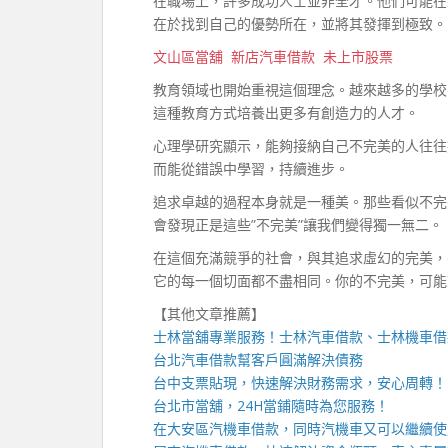
在職場上，許多成功人士並非全才。他們可能在
在於找到自己的優勢所在，並將其發揮到極致。
文山區當舖
新店汽車借款
未上市股票
教育領域也開始重視這個理念。越來越多的學校
這種教育方式培養出更多有創造力的人才。
心理學研究顯示，能夠接納自己不完美的人往往
而能從錯誤中學習，持續進步。
追求卓越的過程本身就是一種美。那些看似不完
會發現正是這些”不完美”讓我們變得獨一無二。
在這個充滿競爭的社會，與其追求虛幻的完美，
它的每一個切面都不盡相同。你的不完美，可能
【其他文章推薦】
士林當舖
專業服務！
士林汽車借款
、
士林機車借
台北汽車借款
幫客戶圓滿解決債務
台中支票貼現
，快速解決財務需求，安心周轉！
台北市當舖，
24H當鋪
隨時為您服務！
在
大安區汽機車借款
，同時汽機車又可以繼續使