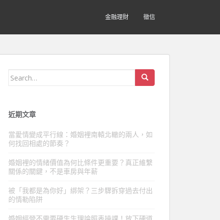
金融理財
徵信
Search
for:
近期文章
當愛情變成平行線：婚姻裡南轅北轍的兩人，如
何找回相處的節奏？
婚姻裡的情緒價值為何比條件更重要？真正維繫
關係的關鍵，不是車房與年薪
被「我都是為你好」綁架？三步驟拆穿過去付出
的情勒陷阱
婚姻經營不需要硬生生理論照表操課！放下硬道