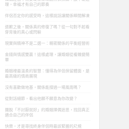
理，幸福才有自己的節奏
伴侶否定你的感受時，這樣說話讓關係瞬間解凍
道歉之後，關係真的修復了嗎？從一句對不起看
穿背後的真心或閃躲
現實與精神不是二選一：親密關係的平衡經營術
金錢與情感雙贏！這樣處理，讓婚姻從複雜變簡
單
婚姻裡最溫柔的智慧：懂得為伴侶保留體面，是
最高級的情商展現
沒有喜歡做地基，關係能撐過一場風雨嗎？
從對話細節，看出他願不願意為你改變？
擺脫「不討厭就好」的婚姻擇偶迷思，找回真正
適合自己的伴侶
快樂，才是尋找終身伴侶時最該緊握的尺規