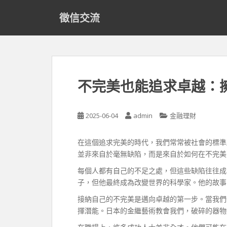
S
徵信交流
k
i
p
t
o
m
不完美也能追求卓越：
a
i
n
2025-06-04
admin
金融理財
c
o
在這個追求完美的時代，我們常常被社會的標準
n
並非來自於毫無缺陷，而是來自於如何在不完美
t
e
每個人都有自己的不足之處，但這些缺陷往往成
n
子，但他最終成為改變世界的科學家。他的故事
t
接納自己的不完美是邁向卓越的第一步。當我們
揮潛能。日本的金繼藝術教會我們，破碎的器物