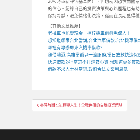
20%時重新評估基本面），但切勿因恐慌而隨
的信心。紀錄自己的投資決策與心路歷程也有助
保持冷靜，避免情緒化決策，從而在長期獲得穩
【其他文章推薦】
老機車也能變現金！
楠梓機車借錢
免保人！
想知道哪家
台北當舖
,
台北汽車借款
,
台北機車借
哪裡有專辦
屏東汽機車借款
?
隨借隨還,
高雄當舖
以一流服務,當日放款快速保密
快速借款
24H當鋪
不打烊安心貸,想知道更多貸款
借款不求人
士林當鋪
,政府合法立案利息低
文
零碎時間也能翻轉人生！全職伴侶的自我投資策略
章
導
覽