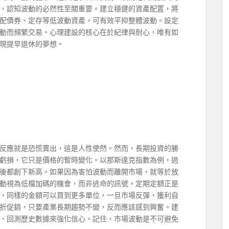
，認知波動的必然性至關重要。建立穩健的資產配置，將
配債券、定存等低波動資產，可有效平抑整體波動。設定
動而頻繁交易。心理建設的核心在於紀律與耐心，唯有如
現提早退休的夢想。
反應就是恐慌賣出，這是人性使然。然而，長期投資的勝
虧損，它只是價格的暫時變化。以那斯達克指數為例，過
之後都創下新高。如果因為害怕波動而離開市場，就等於放
動視為低檔加碼的機會，而非逃命的訊號。定期定額正是
，同樣的金額可以買到更多單位，一旦市場反彈，獲利自
折促銷，只要產業長期趨勢不變，反而應該感到興奮。建
、回測歷史數據來強化信心。記住，市場波動是不可避免