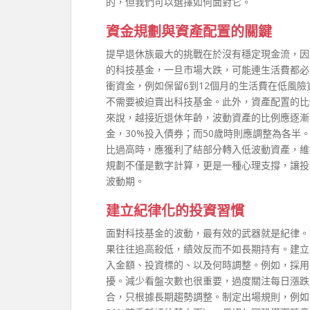
的，但我們可以選擇如何面對它。
資金規劃與資產配置的關鍵
提早退休族最大的挑戰在於沒有穩定現金流，因
的科技基金，一旦市場大跌，可能連生活費都必
衝資金，例如保留6到12個月的生活費在低風
不需要被迫賣出科技基金。此外，資產配置的比
來說，越接近退休年齡，波動資產的比例應逐漸
金，30%投入債券；而50歲時則應調整為各
比過高時，應獲利了結部分轉入低波動資產，維
規劃不僅是數字計算，更是一種心理支撐，讓投
波動期。
建立紀律化的投資習慣
面對科技基金的波動，最有效的武器就是紀律。
果往往追高殺低，績效反而不如長期持有。建立
入金額、投資標的、以及何時調整。例如，採用
擾。減少看盤次數也很重要，過度關注每日漲跌
合，只根據長期趨勢調整。制定出場規則，例如