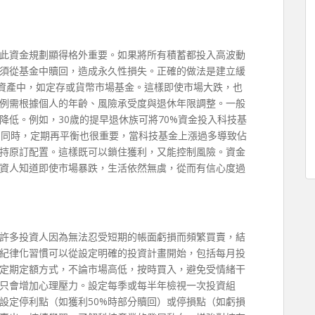
此資金規劃顯得格外重要。如果將所有積蓄都投入高波動
須從基金中贖回，造成永久性損失。正確的做法是建立緩
險資產中，如定存或貨幣市場基金。這樣即使市場大跌，也
例需根據個人的年齡、風險承受度與退休年限調整。一般
降低。例如，30歲的提早退休族可將70%資金投入科技基
半。同時，定期再平衡也很重要，當科技基金上漲過多導致佔
持原訂配置。這樣既可以鎖住獲利，又能控制風險。資金
資人知道即使市場暴跌，生活依然無虞，從而有信心度過
許多投資人因為無法忍受短期的帳面虧損而頻繁買賣，結
紀律化習慣可以從設定明確的投資計畫開始，包括每月投
定期定額方式，不論市場高低，按時買入，避免受情緒干
只會增加心理壓力。設定每季或每半年檢視一次投資組
設定停利點（如獲利50%時部分贖回）或停損點（如虧損