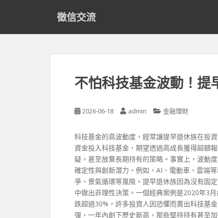
S
徵信交流
k
i
p
t
o
m
不怕科技基金波動！提
a
i
n
2026-06-18
admin
金融理財
c
o
科技基金的高波動度，經常讓提早退休族在投資
n
資金投入科技基金，期望透過高成長獲得超額報
t
疑，甚至放棄長期持有的策略。事實上，波動度
e
確定性與創新潛力。例如，AI、電動車、雲端
n
爭、景氣循環等風險。提早退休族因為沒有固定
t
中做出非理性決策。一個經典案例是2020年3
跌超過30%，許多投資人因恐懼而賣出科技基
彈，一年內創下歷史新高，那些堅持持有甚至加