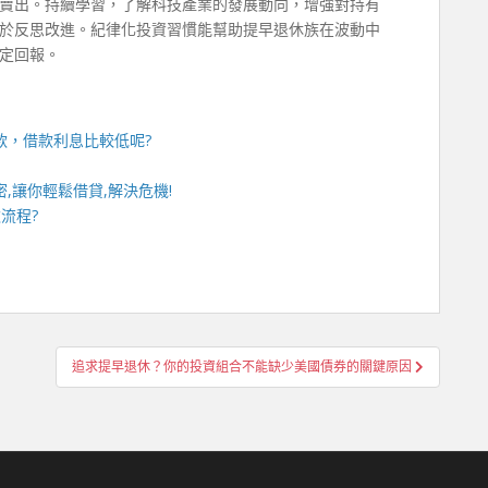
意賣出。持續學習，了解科技產業的發展動向，增強對持有
於反思改進。紀律化投資習慣能幫助提早退休族在波動中
定回報。
款
，借款利息比較低呢?
,讓你輕鬆借貸,解決危機!
流程?
追求提早退休？你的投資組合不能缺少美國債券的關鍵原因