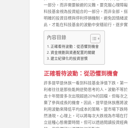
一部分，而非需要躲避的災難。要克服心理障礙
科技基金視為投資組合的一部分，而非全部。搭
明確的投資目標與停利停損機制，避免因情緒波
此，才能在科技基金的波動中安穩前行，逐步實
內容目錄
正確看待波動：從恐懼到機會
資金規劃與資產配置的關鍵
建立紀律化的投資習慣
正確看待波動：從恐懼到機會
許多提早退休族一看到科技基金淨值下跌，第一
利者往往是那些能夠逆勢思考的人。波動不等於
去十年間曾多次出現超過20%的回檔，但每次
棄了參與成長的機會。因此，提早退休族應將波
利用波動來降低平均成本的策略。當市場下跌時
然湧現。心理上，可以將每次大跌視為市場在打
立這種心態需要時間，但可以透過閱讀投資經典