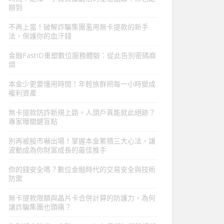
辦到
不再上當！破解詐騙集團濫用無卡提款的新手
法，保護你的血汗錢
金融FastID重塑數位服務體驗：從此告別密碼麻
煩
本金少更要懂用時間！年輕族群把每一小時變成
複利資產
無卡提款防詐新規上路，人頭戶真能就此絕跡？
專家曝關鍵盲點
別再被股市嚇出場！掌握本金累積三大心法，讓
波動成為你財富成長的最佳推手
你的錢安全嗎？數位金融時代的交易安全與技術
防禦
無卡提款限額與晶片卡合併計算的防護力，為何
讓詐騙集團也頭痛？