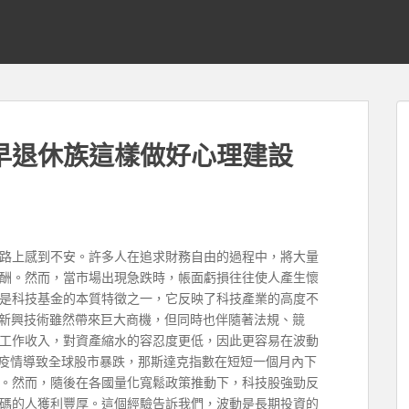
早退休族這樣做好心理建設
路上感到不安。許多人在追求財務自由的過程中，將大量
酬。然而，當市場出現急跌時，帳面虧損往往使人產生懷
是科技基金的本質特徵之一，它反映了科技產業的高度不
等新興技術雖然帶來巨大商機，但同時也伴隨著法規、競
工作收入，對資產縮水的容忍度更低，因此更容易在波動
月疫情導致全球股市暴跌，那斯達克指數在短短一個月內下
金。然而，隨後在各國量化寬鬆政策推動下，科技股強勁反
碼的人獲利豐厚。這個經驗告訴我們，波動是長期投資的