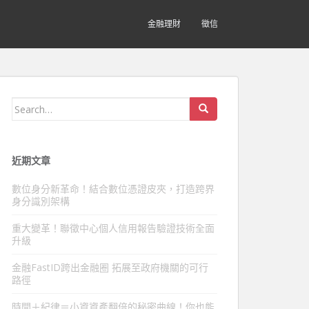
金融理財
徵信
Search
for:
近期文章
數位身分新革命！結合數位憑證皮夾，打造跨界
身分識別架構
重大變革！聯徵中心個人信用報告驗證技術全面
升級
金融FastID跨出金融圈 拓展至政府機關的可行
路徑
時間＋紀律＝小資資產翻倍的秘密曲線！你也能