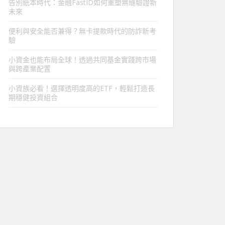
告別紙本時代：金融FastID如何重塑無縫驗證新
未來
便利與安全能否兼得？無卡提款時代的防詐新考
驗
小資金也能布局全球！透過共同基金實踐跨市場
與跨產業配置
小資族必看！選擇透明度高的ETF，輕鬆打造長
期穩健投資組合