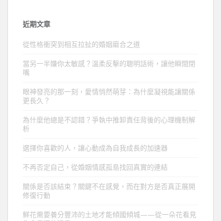
近期文章
從性格衝突到相互拉扯的婚姻磨合之道
當另一半嫌你太敏感？溫柔反擊的聰明話術，讓他瞬間閉
嘴
眼神發亮的那一刻，愛情悄然萌芽：為什麼凝視能讓關係
更長久？
為什麼他總是不認錯？爭執中推卸責任背後的心理機制解
析
選擇你喜歡的人，讓心動成為自我成長的加速器
不再否定自己，從婚姻情感孤島找回真實的連結
關係是否該結束？關鍵不在感覺，而在對方是否真正展開
修復行動
鮮花需要養分豐沛的土地才能傾國傾城——從一朵花看見