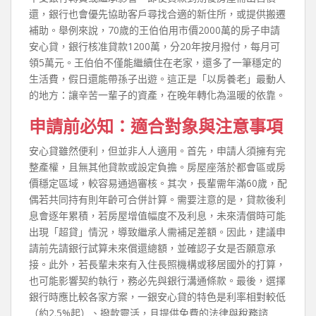
還，銀行也會優先協助客戶尋找合適的新住所，或提供搬遷
補助。舉例來說，70歲的王伯伯用市價2000萬的房子申請
安心貸，銀行核准貸款1200萬，分20年按月撥付，每月可
領5萬元。王伯伯不僅能繼續住在老家，還多了一筆穩定的
生活費，假日還能帶孫子出遊。這正是「以房養老」最動人
的地方：讓辛苦一輩子的資產，在晚年轉化為溫暖的依靠。
申請前必知：適合對象與注意事項
安心貸雖然便利，但並非人人適用。首先，申請人須擁有完
整產權，且無其他貸款或設定負擔。房屋座落於都會區或房
價穩定區域，較容易通過審核。其次，長輩需年滿60歲，配
偶若共同持有則年齡可合併計算。需要注意的是，貸款後利
息會逐年累積，若房屋增值幅度不及利息，未來清償時可能
出現「超貸」情況，導致繼承人需補足差額。因此，建議申
請前先請銀行試算未來償還總額，並確認子女是否願意承
接。此外，若長輩未來有入住長照機構或移居國外的打算，
也可能影響契約執行，務必先與銀行溝通條款。最後，選擇
銀行時應比較各家方案，一銀安心貸的特色是利率相對較低
（約2.5%起）、撥款靈活，且提供免費的法律與稅務諮