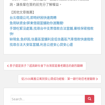
詢，讓長輩在簽約前充分了解權益。
【其他文章推薦】
台北借錢
公司,即時紓困快速周轉
急用缺資金!
屏東借錢
當舖助你渡難關!
手頭吃緊沒處籌,找尋
台中支票借款
合法當舖,審核保密撥款
快!
缺現金,急紓困,
信義區當舖
利息低
信義區汽車借款
快速撥款
找尋合法
大安區當舖
,利息公道安心貸安心還
文
房子還是孩子？超高齡社會下台灣家庭養老觀念的劇烈翻轉
章
導
從2500萬舊公寓到安心貸成功經驗：第一銀行助您老屋翻新
覽
Search
for: