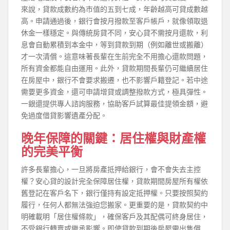
來說，貸款成數約為市值的五到七成，年齡越高可貸成數越
高。申請通過後，銀行會按月撥款至客戶帳戶，就像領取退
休金一樣穩定。與傳統房貸不同，安心貸不需按月還款，利
息會自動累積到本金中，等到貸款到期（例如離世或搬離）
才一次清償。這意味著長輩在生前完全不用擔心還款問題，
所有資金都能自由運用。此外，貸款期間長輩仍可繼續居住
在房屋中，銀行不會要求搬遷，也不影響戶籍登記。若中途
需要更多資金，還可申請增貸或調整撥款方式，極具彈性。
一銀還提供專人諮詢服務，協助客戶試算最佳提領金額，避
免過度借貸影響遺產分配。
晚年保障的關鍵：居住權與財產權
的完美平衡
許多長輩擔心，一旦將房產抵押給銀行，會不會失去主控
權？安心貸的設計完全保障居住權，貸款期間房屋所有權依
舊登記在客戶名下，銀行僅持有設定抵押權。只要按照契約
履行，任何人都無法強迫您搬家。更重要的是，貸款契約中
明確載明「居住權條款」，確保客戶及其配偶可終身居住，
不受銀行轉賣或繼承影響。即使貸款到期後房屋需出售償