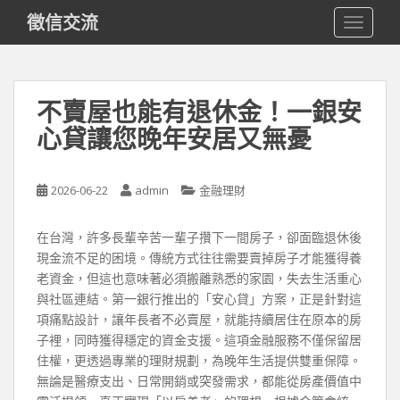
S
徵信交流
TOGGLE
k
i
p
t
不賣屋也能有退休金！一銀安
o
心貸讓您晚年安居又無憂
m
a
i
2026-06-22
admin
金融理財
n
c
o
在台灣，許多長輩辛苦一輩子攢下一間房子，卻面臨退休後
n
現金流不足的困境。傳統方式往往需要賣掉房子才能獲得養
t
老資金，但這也意味著必須搬離熟悉的家園，失去生活重心
e
與社區連結。第一銀行推出的「安心貸」方案，正是針對這
n
項痛點設計，讓年長者不必賣屋，就能持續居住在原本的房
t
子裡，同時獲得穩定的資金支援。這項金融服務不僅保留居
住權，更透過專業的理財規劃，為晚年生活提供雙重保障。
無論是醫療支出、日常開銷或突發需求，都能從房產價值中