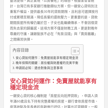
靈活提領，真正實現「以房養老」的理想。根據金管會統
計，台灣已有多家銀行推動類似方案，但一銀安心貸特別注
重客戶權益，提供最長30年的貸款期限，且利息可選擇按月
付或累積至期滿，降低長輩的還款壓力。更重要的是，貸款
期間房屋所有權仍屬於您，子女也能繼續傳承，不會因借貸
而失去家的歸屬感。這項方案不僅是財務工具，更是對晚年
尊嚴的守護，讓銀髮族不必在「有房沒錢」與「賣房搬離」
之間痛苦抉擇。
內容目錄
安心貸如何運作：免賣屋就能享有穩定現金流
晚年保障的關鍵：居住權與財產權的完美平衡
申請前必知：適合對象與注意事項
安心貸如何運作：免賣屋就能享有
穩定現金流
一銀安心貸的核心機制是「房屋反向抵押貸款」，申請人須
年滿60歲且名下持有完整產權的房屋。銀行會依房屋市值、
座落地點及年長者的年齡進行評估，計算出可貸額度。一般