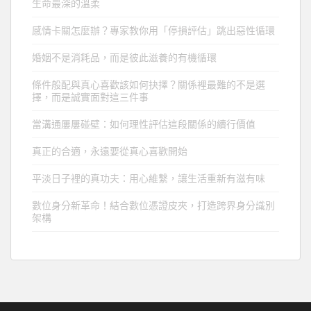
生命最深的溫柔
感情卡關怎麼辦？專家教你用「停損評估」跳出惡性循環
婚姻不是消耗品，而是彼此滋養的有機循環
條件般配與真心喜歡該如何抉擇？關係裡最難的不是選
擇，而是誠實面對這三件事
當溝通屢屢碰壁：如何理性評估這段關係的續行價值
真正的合適，永遠要從真心喜歡開始
平淡日子裡的真功夫：用心維繫，讓生活重新有滋有味
數位身分新革命！結合數位憑證皮夾，打造跨界身分識別
架構