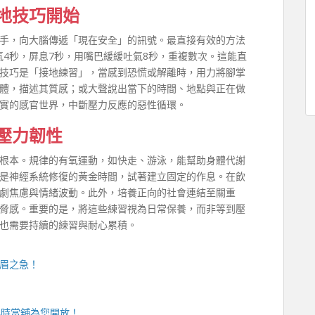
地技巧開始
手，向大腦傳遞「現在安全」的訊號。最直接有效的方法
吸氣4秒，屏息7秒，用嘴巴緩緩吐氣8秒，重複數次。這能直
技巧是「接地練習」，當感到恐慌或解離時，用力將腳掌
體，描述其質感；或大聲說出當下的時間、地點與正在做
實的感官世界，中斷壓力反應的惡性循環。
壓力韌性
根本。規律的有氧運動，如快走、游泳，能幫助身體代謝
是神經系統修復的黃金時間，試著建立固定的作息。在飲
劇焦慮與情緒波動。此外，培養正向的社會連結至關重
脅感。重要的是，將這些練習視為日常保養，而非等到壓
也需要持續的練習與耐心累積。
眉之急！
小時當舖
為您開放！