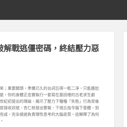
破解戰逃僵密碼，終結壓力惡
來；重要關頭，準備已久的台詞忘得一乾二淨，只能尷尬
是，你的身體正忠實執行一套寫在基因裡的古老求生劇
世紀初提出的理論，揭示了壓力下種種「失態」行為背後
官接收訊號、杏仁核發出警報、下視丘指令腦下垂體，到
完成，完全繞過負責理性思考的大腦皮質。這解釋了為何
。