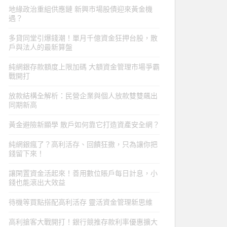
地緣政治重組供應鏈 新興市場股債迎來黃金機
遇？
多貸同堂引爆錢潮！單月千億資金狂押台股，散
戶與法人的最新算盤
純網銀存款額度上限加碼 大額資金管理市場爭霸
戰開打
放款結構全解析：民營企業與個人放款雙雙飆出
同期新高
黃金避險新顯學 散戶如何靠它打造資產安全網？
純網銀瘋了？高利活存、回饋狂撒，只為讓你把
錢留下來！
讓閑置資金活起來！善用數位賬戶每日計息，小
錢也能滾出大效益
待機等買點搭配高利活存 靈活資金管理新思維
高利搶客大戰開打！銀行競推存款利率優惠擴大