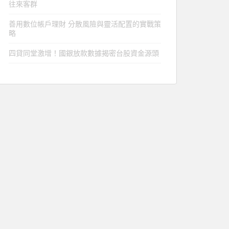
往來客群
善用數位帳戶理財 分散風險與靈活配置的實戰策
略
四貸同堂激增！國銀放款數據揭密台股資金源頭