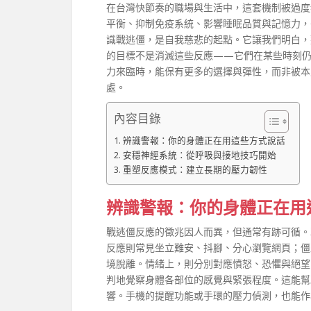
在台灣快節奏的職場與生活中，這套機制被過度
平衡、抑制免疫系統、影響睡眠品質與記憶力，
識戰逃僵，是自我慈悲的起點。它讓我們明白，
的目標不是消滅這些反應——它們在某些時刻
力來臨時，能保有更多的選擇與彈性，而非被本
處。
內容目錄
辨識警報：你的身體正在用這些方式說話
安穩神經系統：從呼吸與接地技巧開始
重塑反應模式：建立長期的壓力韌性
辨識警報：你的身體正在用
戰逃僵反應的徵兆因人而異，但通常有跡可循。
反應則常見坐立難安、抖腳、分心瀏覽網頁；僵
境脫離。情緒上，則分別對應憤怒、恐懼與絕望
判地覺察身體各部位的感覺與緊張程度。這能幫
響。手機的提醒功能或手環的壓力偵測，也能作