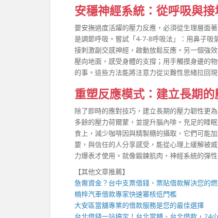
安穩神經系統：從呼吸與接
要安撫過度活躍的壓力反應，必須從生理層面著
是調節呼吸。嘗試「4-7-8呼吸法」：用鼻子
接刺激副交感神經，啟動放鬆反應。另一個強效
壓向地面，感受身體的支撐；用手觸摸身邊的物
的事。這些方法能將注意力從災難性思緒拉回現
重塑反應模式：建立長期的
除了即時的應對技巧，建立長期的壓力韌性更為
多餘的壓力荷爾蒙，並提升腦內啡。充足的睡眠
食上，減少咖啡因與精製糖的攝取，它們可能加
要，與信任的人分享感受，能從心理上緩解被威
力爆表才使用。就像鍛鍊肌肉，神經系統的彈性
【其他文章推薦】
急需資金？
台中支票借錢
、票貼借款解決您的燃
楠梓汽車借款
專家快速審核低門檻
大安區當舖
專業的借款服務是您的最佳選擇
台北借錢
一站搞定！
台北當舖
、
台北借款
，
24