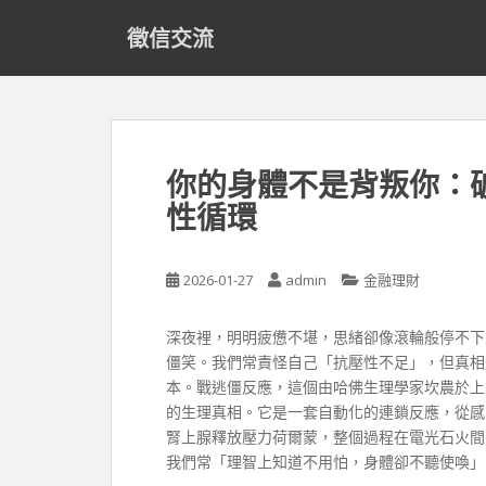
S
徵信交流
k
i
p
t
o
m
你的身體不是背叛你：
a
性循環
i
n
c
2026-01-27
admin
金融理財
o
n
t
深夜裡，明明疲憊不堪，思緒卻像滾輪般停不下
e
僵笑。我們常責怪自己「抗壓性不足」，但真相
n
本。戰逃僵反應，這個由哈佛生理學家坎農於上
t
的生理真相。它是一套自動化的連鎖反應，從感
腎上腺釋放壓力荷爾蒙，整個過程在電光石火間
我們常「理智上知道不用怕，身體卻不聽使喚」