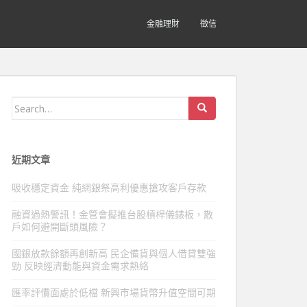
金融理財
徵信
Search
for:
近期文章
吸收穩定資金 純網銀祭高利優惠搶攻客戶存款
融資過熱警訊！金管會擬推台股槓桿儀錶板，散
戶如何避開斷頭風險？
國銀放款餘額再創新高 民企備貨與個人借貸雙強
勁 反映經濟動能與資金需求熱絡
匯率評價面處於低檔 新興市場貨幣升值空間可期