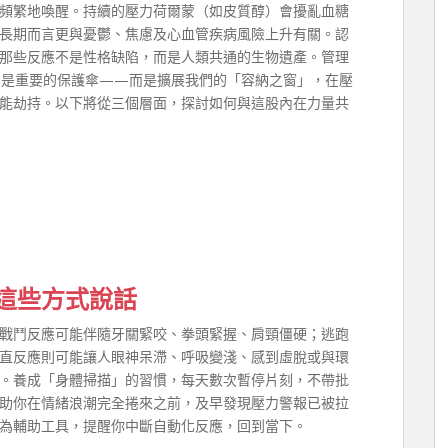
頻繁地喚醒。持續的壓力荷爾蒙（如皮質醇）會擾亂血糖
長期而言更與憂鬱、焦慮及心血管疾病風險上升有關。認
那些反應不是性格缺陷，而是人類共通的生物遺產。管理
仍是重要的保護傘——而是擴展我們的「容納之窗」，在壓
能劫持。以下將從三個層面，探討如何與這股內在力量共
這些方式說話
戰鬥反應可能伴隨牙關緊咬、拳頭緊握、肩頸僵硬；逃跑
直反應則可能讓人眼神呆滯、呼吸變淺、感到虛脫或與環
。養成「身體掃描」的習慣，每天數次暫停片刻，不帶批
助你在情緒浪潮完全捲來之前，及早發現壓力警報已被拉
為輔助工具，提醒你中斷自動化反應，回到當下。