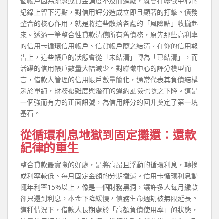
個帳戶因為疏忽或資金調度不及而遲繳，就會在聯徵中心的
紀錄上留下污點，對信用評分造成立即且顯著的打擊。債務
整合的核心作用，就是將這些散落各處的「風險點」收攏起
來。透過一筆整合性貸款清償所有舊債務，原先那些高利率
的信用卡循環信用帳戶、信貸帳戶隨之結清。在你的信用報
告上，這些帳戶的狀態會從「未結清」轉為「已結清」，而
活躍的信用帳戶數量大幅減少。對聯徵中心的評分模型而
言，借款人管理的信用帳戶數量簡化，通常代表其負債結構
趨於單純，財務複雜度與潛在的違約風險也隨之下降。這是
一個強而有力的正面訊號，為信用評分的回升奠定了第一塊
基石。
從循環利息地獄到固定攤還：還款
紀律的重生
整合貸款最實際的好處，是將高昂且浮動的循環利息，轉換
成利率較低、每月固定金額的分期攤還。信用卡循環利息動
輒年利率15%以上，像是一個財務黑洞，讓許多人每月繳款
卻只還到利息，本金下降緩慢，債務生命週期被無限延長。
這種情況下，借款人長期處於「高額負債使用率」的狀態，