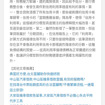
用、財務壓力緊繃，違約風險很高，因此給予低分。進行債
務整合後，會發生兩件對信用利用率極度有利的事情。第
一，整合貸款清償了所有信用卡債，那些被刷爆的信用卡帳
單歸零，信用卡的「當期應繳金額」降為零，使得「信用卡
利用率」這個被評分模型高度關注的指標瞬間大幅改善，甚
至達到最佳狀態。第二，雖然你新增了一筆整合貸款，但這
筆貸款屬於「分期貸款」，在信用報告上，它的「利用率」
計算方式與循環信用不同。只要你是按時還款，這筆貸款的
存在並不會像高利用率信用卡那樣劇烈傷害你的分數。這種
負債結構的質變——從高利用率循環債轉為正常攤還的分期
債，能讓評分模型對你的財務健康度評價產生飛躍性的提
升。
【其他文章推薦】
典當好方便,
台北當舖
助你快速紓困
中山區汽車借款
.
中山區機車借款
當舖,有到府服務嗎?
在找尋
台中票貼
額度高的合法當舖嗎?不需繁鎖流程,一通電
話立即貸!
大安區機車借款
免留車,
大安區汽車借款
不必擔心失去平時
代步工具