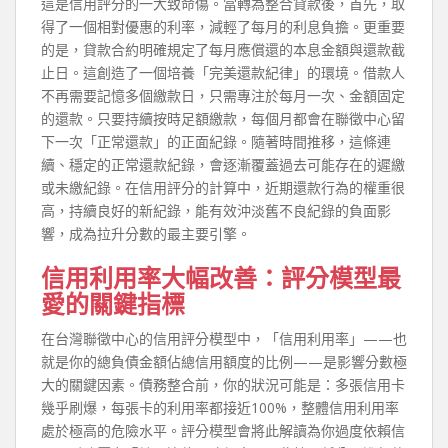
這是信用評分的一大致命傷。當轉為整合貸款後，首先，取
得了一個相對優惠的利率，減輕了每月的利息負擔。更重要
的是，貸款合約明確規定了每月應償還的本息金額與還款截
止日。這創造了一個培養「完美還款紀律」的環境。借款人
不再需要記憶多個繳款日，只需專注於每月一次、金額固定
的還款。只要持續按時足額繳款，每個月都會在聯徵中心留
下一次「正常還款」的正面紀錄。隨著時間推移，這條連
續、穩定的正常還款紀錄，會逐漸覆蓋過去可能存在的遲繳
或未繳紀錄。在信用評分的計算中，近期還款行為的權重很
高，持續良好的新紀錄，能有效沖淡舊不良紀錄的負面影
響，成為拉升分數的最主要引擎。
信用利用率大幅改善：評分模型最
愛的關鍵指標
在台灣聯徵中心的信用評分模型中，「信用利用率」——也
就是你的總負債金額佔總信用額度的比例——是影響分數極
大的關鍵因素。債務整合前，你的狀況可能是：多張信用卡
幾乎刷爆，每張卡的利用率都接近100%，整體信用利用率
處於極高的危險水平。評分模型會將此解讀為你過度依賴信