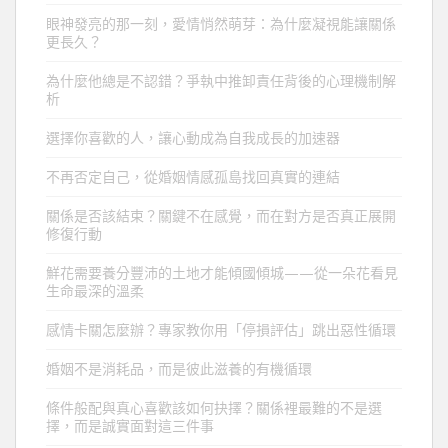
眼神發亮的那一刻，愛情悄然萌芽：為什麼凝視能讓關係
更長久？
為什麼他總是不認錯？爭執中推卸責任背後的心理機制解
析
選擇你喜歡的人，讓心動成為自我成長的加速器
不再否定自己，從婚姻情感孤島找回真實的連結
關係是否該結束？關鍵不在感覺，而在對方是否真正展開
修復行動
鮮花需要養分豐沛的土地才能傾國傾城——從一朵花看見
生命最深的溫柔
感情卡關怎麼辦？專家教你用「停損評估」跳出惡性循環
婚姻不是消耗品，而是彼此滋養的有機循環
條件般配與真心喜歡該如何抉擇？關係裡最難的不是選
擇，而是誠實面對這三件事