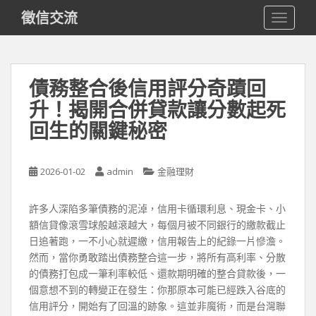
S
徵信交流
TOGGLE
k
i
p
t
債務整合後信用評分奇蹟回
o
升！揭開合併貸款讓分數起死
m
a
回生的關鍵秘密
i
n
c
2026-01-02
admin
金融理財
o
n
許多人深陷多筆債務的泥淖，信用卡循環利息、現金卡、小
t
額信貸像滾雪球般越滾越大，每個月被不同銀行的繳款截止
e
日追著跑，一不小心就遲繳，信用報告上的紀錄一片慘澹。
n
然而，當你勇敢踏出債務整合這一步，將所有高利率、分散
t
的債務打包成一筆利率較低、還款期明確的整合貸款後，一
個意想不到的轉變正在發生：你那原本可能已經跌入谷底的
信用評分，開始有了回溫的跡象。這並非魔術，而是台灣聯