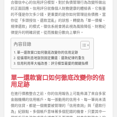
合徵信中心的信用評分模型，對於負債管理行為改變所做出
的正面回應。信用評分就像個人財務健康的體檢表，它衡量
的不僅是你欠多少錢，更重要的是你如何管理這些債務。當
你從「多頭授信、還款混亂」的狀態，轉變為「單一債權、
規律還款」的模式，徵信系統會將此視為風險降低、財務紀
律提升的明確訊號，從而推動分數向上攀升。
內容目錄
單一還款窗口如何徹底改變你的信用足跡
從循環利息地獄到固定攤還：還款紀律的重生
信用利用率大幅改善：評分模型最愛的關鍵指標
單一還款窗口如何徹底改變你的信
用足跡
在進行債務整合之前，你的信用報告上可能佈滿了來自多家
金融機構的信用帳戶。每一張動用的信用卡、每一筆尚未清
償的信貸，都是一個需要被管理的「信用查詢」與「還款行
為」紀錄點。多個帳戶意味著多個犯錯的機會，只要其中一