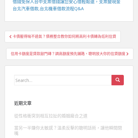
借錢免保人
台中支票借錢
讓您安心借輕鬆還，支票變現金
台北汽車借款
,
台北機車借款
流程Q&A
文
卡債壓得喘不過氣？債務整合教你如何將高利卡債轉為低利信貸
章
導
信用卡額度是貸款敲門磚？調高額度預先鋪路，聰明放大你的信貸額度
覽
Search
for:
近期文章
從性格衝突到相互拉扯的婚姻磨合之道
當另一半嫌你太敏感？溫柔反擊的聰明話術，讓他瞬間閉
嘴