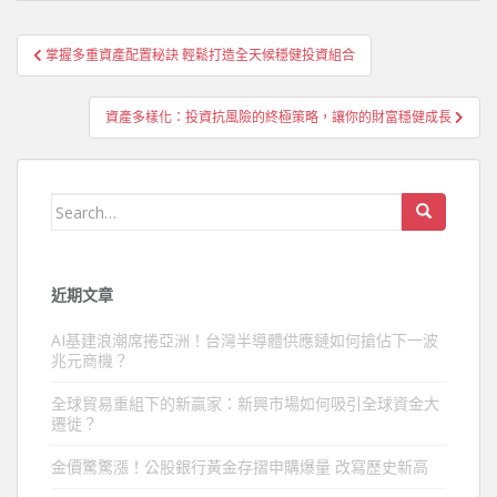
文
掌握多重資產配置秘訣 輕鬆打造全天候穩健投資組合
章
導
資產多樣化：投資抗風險的終極策略，讓你的財富穩健成長
覽
Search
for:
近期文章
AI基建浪潮席捲亞洲！台灣半導體供應鏈如何搶佔下一波
兆元商機？
全球貿易重組下的新贏家：新興市場如何吸引全球資金大
遷徙？
金價驚驚漲！公股銀行黃金存摺申購爆量 改寫歷史新高