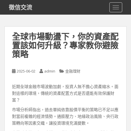
S
徵信交流
TOGGLE
k
i
p
t
全球市場動盪下，你的資產配
o
置該如何升級？專家教你避險
m
a
策略
i
n
c
2025-06-02
admin
金融理財
o
n
近期全球金融市場波動加劇，投資人無不擔心資產縮水。面
t
對這樣的環境，傳統的資產配置方式是否還能有效保護財
e
富？
n
市場分析師指出，過去單純依靠股債平衡的策略已不足以應
t
對當前複雜的經濟情勢。通膨壓力、地緣政治風險、央行政
策轉向等因素交織，讓投資環境充滿變數。