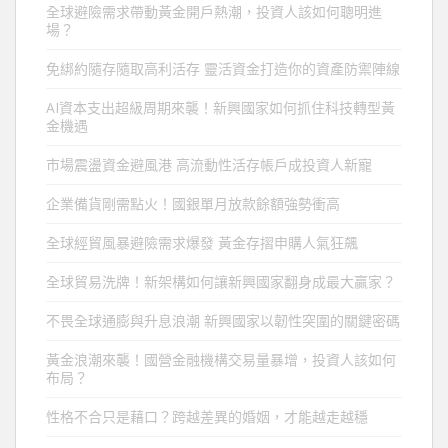
全球避險需求帶動黃金開戶熱潮，投資人該如何聰明進
場？
免綁約隨存隨取高利活存 靈活資金打造你的資產防禦陣線
AI資本支出超級周期來襲！新興國家如何抓住科技轉型黃
金機遇
市場震盪資金避風港 高流動性活存帳戶成投資人新寵
企業備貨剛需點火！國銀單月放款餘額強勢衝高
全球經貿風暴避險需求爆發 黃金存摺申購人氣狂飆
全球貿易洗牌！新架構如何讓新興國家翻身成最大贏家？
不畏全球通膨與升息浪潮 新興國家以韌性突圍的關鍵密碼
黃金浪潮來襲！國營金融機構交易量暴增，投資人該如何
布局？
性格不合只是藉口？跨越差異的婚姻，才能越走越穩