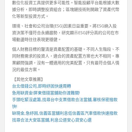
數位化投資工具提供更多可能性。智能投顧平台能根據大數
據分析，即時調整投資組合；區塊鏈技術則開啟了資產代幣
化等新型投資方式。
環境、社會和公司治理(ESG)因素日益重要。將ESG納入投
資決策不僅符合永續趨勢，研究顯示ESG評分高的公司在市
場動盪時往往表現更穩健。
個人財務目標的釐清是資產配置的基礎。不同人生階段、不
同財務需求的投資人，適合的資產配置方案也大不相同。專
業顧問強調，沒有一體適用的完美配置，只有最符合個人情
況的最佳方案。
【其他文章推薦】
台北借錢
公司,即時紓困快速周轉
急用缺資金!
屏東借錢
當舖助你渡難關!
手頭吃緊沒處籌,找尋
台中支票借款
合法當舖,審核保密撥款
快!
缺現金,急紓困,
信義區當舖
利息低
信義區汽車借款
快速撥款
找尋合法
大安區當舖
,利息公道安心貸安心還