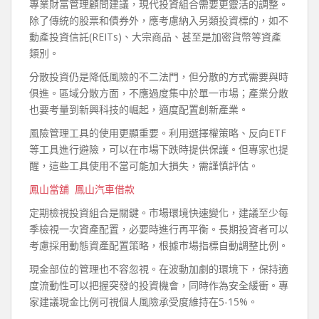
專業財富管理顧問建議，現代投資組合需要更靈活的調整。
除了傳統的股票和債券外，應考慮納入另類投資標的，如不
動產投資信託(REITs)、大宗商品、甚至是加密貨幣等資產
類別。
分散投資仍是降低風險的不二法門，但分散的方式需要與時
俱進。區域分散方面，不應過度集中於單一市場；產業分散
也要考量到新興科技的崛起，適度配置創新產業。
風險管理工具的使用更顯重要。利用選擇權策略、反向ETF
等工具進行避險，可以在市場下跌時提供保護。但專家也提
醒，這些工具使用不當可能加大損失，需謹慎評估。
鳳山當舖
鳳山汽車借款
定期檢視投資組合是關鍵。市場環境快速變化，建議至少每
季檢視一次資產配置，必要時進行再平衡。長期投資者可以
考慮採用動態資產配置策略，根據市場指標自動調整比例。
現金部位的管理也不容忽視。在波動加劇的環境下，保持適
度流動性可以把握突發的投資機會，同時作為安全緩衝。專
家建議現金比例可視個人風險承受度維持在5-15%。