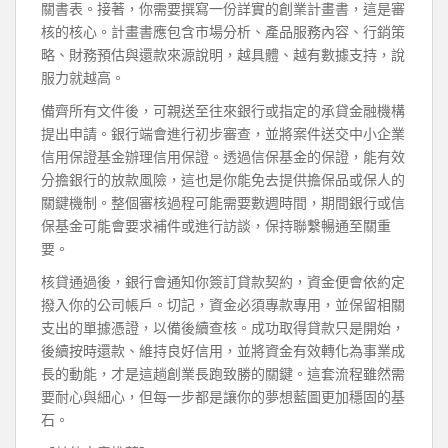
關書表。接著，你需要撰寫一份詳實的創業計畫書，這是審
核的核心。計畫書應包含市場分析、產品服務內容、行銷策
略、財務預估與還款來源說明，越具體、越有數據支持，說
服力就越高。
備齊所有文件後，可親送至往來銀行或指定的承貸金融機構
提出申請。銀行端會進行初步審查，並將案件送交中小企業
信用保證基金辦理信用保證。透過信保基金的保證，能有效
分擔銀行的放款風險，這也是你能免去提供擔保品或保人的
關鍵機制。整個審核過程可能需要數週時間，期間銀行或信
保基金可能會要求補件或進行訪談，保持聯繫暢通至關重
要。
核貸通過後，銀行會通知你簽訂貸款契約，資金便會依約定
撥入你的公司帳戶。切記，資金必須專款專用，並保留相關
支出的單據憑證，以備後續查核。成功取得貸款只是開始，
後續按時還款、維持良好信用，並將資金有效轉化為事業成
長的動能，才是這趟創業長跑致勝的關鍵。這套流程雖然需
要耐心與細心，但每一步都是讓你的夢想藍圖更加穩固的基
石。