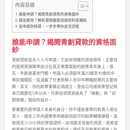
內容目錄
誰能申請？揭開青創貸款的資格面紗
錢怎麼用？解析貸款額度與政府利息補貼
從申請到核貸：一步步帶你走完流程
誰能申請？揭開青創貸款的資格面
紗
青創貸款並非人人可申請，它設有明確的資格條件，主要目
的是將資源精準投注在真正需要幫助的創業青年身上。首
先，年齡是基本門檻，申請人必須是年滿20歲至45歲的中
華民國國民。這涵蓋了社會新鮮人到中年轉職創業的主要族
群。其次，你的創業事實必須成立，意指公司或商業登記核
准日期要在5年以內，代表這項資源是為了「啟動」與「初
期發展」階段所設計。
更重要的是申請人本身的身分。你不僅是事業的負責人或出
資人，過去三年內還需參與過政府認可的創業輔導課程，並
取得至少20小時的學習證明。這項要求背後的用意，是希望
創業者已經具備基本的商業知識，降低盲目創業的風險。此