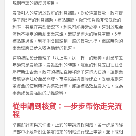
規劃申請的額度與項目。
最吸引人的莫過於政府的利息補貼。對於這筆貸款，政府提
供了前5年的利息補助。補貼期間，你只需負擔非常低微的
利率，甚至在某些情況下，利息可能接近於零。這對於現金
流尚不穩定的新創事業來說，無疑是極大的喘息空間。5年
補貼期過後，利率則會回歸到一般的貸款水準，但屆時你的
事業理應已步入較為穩健的軌道。
這項補貼設計體現了「扶上馬，送一程」的精神。創業前五
年通常是最燒錢、最難盈利的時期，沉重的利息支出往往會
壓垮新生企業。政府的補貼直接移開了這塊大石頭，讓創業
者能更專注於產品開發、市場拓展與團隊建立。妥善規劃這
筆資金的使用時程與還款計畫，能讓補貼效益最大化，成為
事業成長最強勁的助推燃料。
從申請到核貸：一步步帶你走完流
程
準備好計畫與文件後，正式的申請流程開始。第一步是向經
濟部中小及新創企業署指定的網站進行線上申請，並下載相