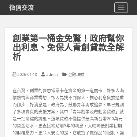
S
徵信交流
TOGGLE
k
i
p
t
創業第一桶金免驚！政府幫你
o
出利息、免保人青創貸款全解
m
a
析
i
n
c
2026-01-10
admin
金融理財
o
n
在台灣，創業的夢想常常卡在資金的第一道關卡。許多人滿
t
懷熱情與商業構想，卻因為找不到保人、擔心利息負擔過重
e
而卻步。好消息是，政府為了鼓勵青年勇敢追夢，早已規劃
n
了多項實質的支援方案，其中「青年創業及啟動金貸款」就
t
是一把關鍵的鑰匙。這項貸款不僅提供最高新台幣200萬元
的資金活水，更直接補貼前5年的利息，大幅降低創業初期
的財務壓力。更令人安心的是，它放寬了擔保品的限制，讓