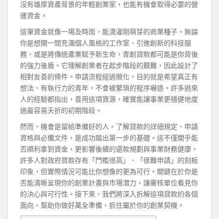
沒有雄厚資產背景的年輕創業家，也能有機會取得必要的營
運資金。
這筆資金就像一場及時雨，能澆灌剛萌芽的商業種子。無論
你是想開一間充滿個人風格的工作室、引進創新的科技服
務，或是將傳統產業賦予新生命，青創貸款都可能是你背後
的強力後盾。它理解創業者在起步階段的艱難，因此設計了
相對友善的條件。申請流程經過簡化，目的就是希望真正有
想法、有執行力的青年，不會被繁瑣的程序嚇退。許多過來
人的經驗都指出，善用這項資源，確實能讓事業更穩健地度
過最容易夭折的初期階段。
然而，機會是留給準備好的人。了解貸款的詳細規定、申請
資格與必備文件，是成功踏出第一步的基礎。這不僅關乎能
否順利拿到資金，更影響後續的還款規劃與事業財務健康。
許多人對政府貸款存有「門檻很高」、「很難申請」的刻板
印象，但實際情況可能比你想像的更為可行。關鍵在於你是
否能清晰呈現你的創業計畫與市場潛力，讓審核單位看見你
的決心與可行性。接下來，我們將深入拆解這項貸款的各個
面向，幫助你做好萬全準備，抓住屬於你的創業契機。