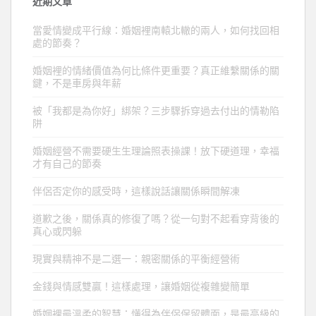
近期文章
當愛情變成平行線：婚姻裡南轅北轍的兩人，如何找回相
處的節奏？
婚姻裡的情緒價值為何比條件更重要？真正維繫關係的關
鍵，不是車房與年薪
被「我都是為你好」綁架？三步驟拆穿過去付出的情勒陷
阱
婚姻經營不需要硬生生理論照表操課！放下硬道理，幸福
才有自己的節奏
伴侶否定你的感受時，這樣說話讓關係瞬間解凍
道歉之後，關係真的修復了嗎？從一句對不起看穿背後的
真心或閃躲
現實與精神不是二選一：親密關係的平衡經營術
金錢與情感雙贏！這樣處理，讓婚姻從複雜變簡單
婚姻裡最溫柔的智慧：懂得為伴侶保留體面，是最高級的