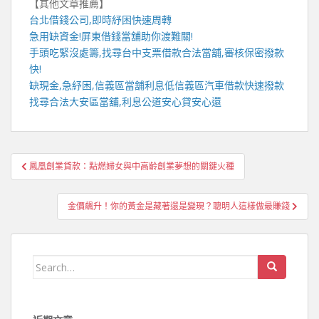
【其他文章推薦】
台北借錢
公司,即時紓困快速周轉
急用缺資金!
屏東借錢
當舖助你渡難關!
手頭吃緊沒處籌,找尋
台中支票借款
合法當舖,審核保密撥款
快!
缺現金,急紓困,
信義區當舖
利息低
信義區汽車借款
快速撥款
找尋合法
大安區當舖
,利息公道安心貸安心還
文
鳳凰創業貸款：點燃婦女與中高齡創業夢想的關鍵火種
章
導
金價飆升！你的黃金是藏著還是變現？聰明人這樣做最賺錢
覽
Search
for: