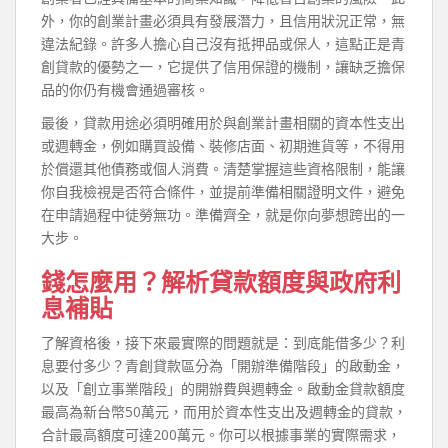
外，你的創業計畫必須具有發展潛力，且信用狀況正常，無
違法紀錄。許多人擔心自己沒有抵押品或保人，這點正是青
創貸款的優勢之一，它提供了信用保證的機制，讓缺乏擔保
品的你仍有機會通過審核。
最後，貸款用途必須明確用於與創業計畫相關的資本性支出
或週轉金，例如購買設備、裝修店面、初期進貨等，不得用
於償還其他債務或個人消費。清楚掌握這些資格限制，能讓
你自我檢視是否符合條件，並提前準備相關證明文件，避免
在申請過程中徒勞無功。準備齊全，就是你向夢想跨出的一
大步。
錢怎麼用？解析貸款額度與政府利
息補貼
了解資格後，接下來最實際的問題就是：到底能借多少？利
息要付多少？青創貸款區分為「開辦準備階段」的啟動金，
以及「創立事業階段」的開辦費與週轉金。啟動金貸款額度
最高為新台幣50萬元，而用於資本性支出及週轉金的貸款，
合計最高額度可達200萬元。你可以根據事業的實際需求，