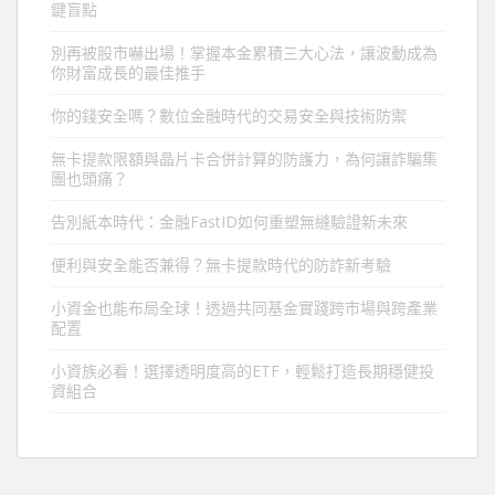
鍵盲點
別再被股市嚇出場！掌握本金累積三大心法，讓波動成為
你財富成長的最佳推手
你的錢安全嗎？數位金融時代的交易安全與技術防禦
無卡提款限額與晶片卡合併計算的防護力，為何讓詐騙集
團也頭痛？
告別紙本時代：金融FastID如何重塑無縫驗證新未來
便利與安全能否兼得？無卡提款時代的防詐新考驗
小資金也能布局全球！透過共同基金實踐跨市場與跨產業
配置
小資族必看！選擇透明度高的ETF，輕鬆打造長期穩健投
資組合