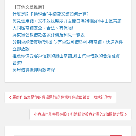
【其他文章推薦】
什麼是
刷卡換現金
?手續費又該如何計算?
您急需用錢，又不敢找親朋好友開口嗎?別擔心!
中山區當舖
,
大同區當舖
安全、合法、有保障!
屏東軍公教借款
各家評價及利息一覽表!
分期車能借貸嗎?別擔心!有車就可借!
24小時當鋪
，快速過件
立即放款!
推薦你備受客戶信賴的
鳳山當舖
,
鳳山汽車借款
的合法融資
管道!
房屋借貸
抵押撥款流程
文
履歷作品集是你的職場通行證 這樣打造讓面試官一眼就記住你
章
導
小資族也能輕鬆存股！打造穩健投資計畫的3個關鍵步驟
覽