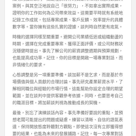
案例。與其空泛地說自己「很努力」，不如拿出實際成果，
證明你的工作如何為公司帶來效益。這需要平時就有系統地
記錄工作成就，包括專案成果、客戶反饋、效率提升的具體
數字等。當你擁有這些扎實的證據，談判時自然更有底氣。
時機的選擇同樣至關重要。避開公司業績低迷或組織動盪的
時期，選擇在完成重要專案、獲得正面評價，或公司財務狀
況穩健時提出。事先了解公司的薪資調整週期與預算規劃，
也能提高成功率。記住，你的目標是開啟一場專業對話，而
非情緒化的要求。
心態調整是另一項重要準備。談加薪不是乞求，而是基於市
場價值與個人貢獻的合理討論。事先研究產業薪資水平，了
解相同職位與經驗的市場行情。這能幫助你設定合理的期望
範圍，並在談判中提供客觀參考依據。同時，也要思考自己
的職涯目標，將加薪談判視為推動成長的契機。
最後，別忘了演練談話內容。事先準備好要說的重點，並預
想老闆可能提出的問題或疑慮。練習以清晰、自信的語氣表
達，保持開放態度聆聽對方觀點。即使這次沒有立即獲得想
要的結果，也能為未來的發展鋪路。記住，每一次專業對話