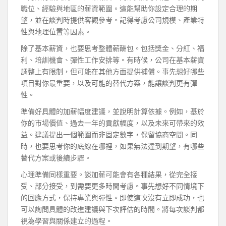
職位、經驗與地區的薪資範圍。這能幫助你設定合理的期
望，並在談判時提供客觀參考。記得考慮公司規模、產業特
性與地理位置等因素。
除了基本薪資，也要思考整體薪酬包。包括獎金、分紅、福
利、培訓機會、彈性工作安排等。有時候，公司在基本薪資
調整上有限制，但可能在其他方面提供補償。事先想好哪些
項目對你最重要，以及可能的替代方案，能讓談判更有彈
性。
準備好具體的加薪幅度建議，並說明計算依據。例如，基於
你的市場價值、過去一年的貢獻幅度，以及未來可帶來的效
益。建議提出一個範圍而非固定數字，保留協商空間。同
時，也要思考你的底線在哪裡，如果無法達到期望，有哪些
替代方案或後續步驟。
心理準備同樣重要。談加薪可能會有各種結果，從完全接
受、部分接受，到需要更多時間考慮。事先想好不同情境下
的回應方式，保持專業與彈性。即使這次沒有立即成功，也
可以詢問具體的改進建議與下次評估的時間。將每次談判都
視為學習與關係建立的過程。