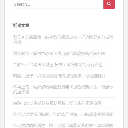
Search
for:
近期文章
數位身分新革命！結合數位憑證皮夾，打造跨界身分識別
架構
重大變革！聯徵中心個人信用報告驗證技術全面升級
金融FastID跨出金融圈 拓展至政府機關的可行路徑
時間＋紀律＝小資資產翻倍的秘密曲線！你也能辦到
不再上當！破解詐騙集團濫用無卡提款的新手法，保護你
的血汗錢
金融FastID重塑數位服務體驗：從此告別密碼麻煩
本金少更要懂用時間！年輕族群把每一小時變成複利資產
無卡提款防詐新規上路，人頭戶真能就此絕跡？專家曝關