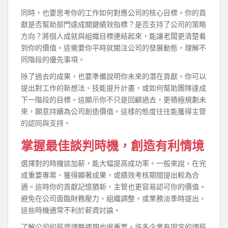
同時，也要思考你的工作如何對應公司的核心目標。你的貢
獻是否幫助部門達成關鍵績效指標？是否支持了公司的策略
方向？將個人成就與組織目標連結起來，能讓老闆更清楚看
到你的價值。這需要你平時就關注公司的發展動態，理解不
同階段的優先事項。
除了過去的成果，也要準備說明你未來的潛在貢獻。你可以
提出對工作的新想法、技能提升計畫，或如何幫助團隊達成
下一階段的目標。這顯示你不只是回顧過去，更積極規劃未
來，願意持續為公司創造價值。這樣的態度往往能獲得主管
的認同與支持。
掌握最佳談判時機，創造有利情境
選擇對的時機談加薪，能大幅提高成功率。一般來說，在完
成重要專案、獲得顯著成果，或績效考核期間提出較為合
適。這時你的貢獻記憶猶新，主管也更容易認可你的價值。
避免在公司面臨財務壓力、組織調整，或業務淡季時提出，
這些時機通常不利於薪資討論。
了解公司的薪資調整週期也很重要。許多企業有固定的調薪