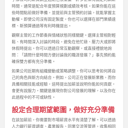
時間，通常是配合年度預算規劃或績效考核。如果你能在這
些時間點前做好準備，並提前與主管預約討論，就能掌握主
動權。即使公司沒有固定製度，你也可以選擇在部門業績達
標、新預算通過等有利時機提出。
觀察主管的工作節奏與情緒狀態同樣關鍵。選擇主管相對輕
鬆、有時間深入討論的時段，避免在他忙碌、壓力大或即將
休假時提出。你可以透過日常互動觀察，或直接禮貌地詢
問：「請問什麼時間方便討論我的職涯發展？」事先預約能
確保雙方都有充分準備。
如果公司近期有組織變動或策略調整，你可以思考如何將自
己的角色與新方向結合。例如，公司正在發展新業務，而你
具備相關技能或經驗，這時提出加薪並說明你能如何貢獻，
會更有說服力。關鍵是展現你對公司發展的理解，以及你在
此過程中的不可或缺性。
設定合理期望範圍，做好充分準備
在談加薪前，你需要對市場薪資水平有清楚了解。可以透過
人力銀行薪資調查、產業報告、同業交流等管道，收集相同