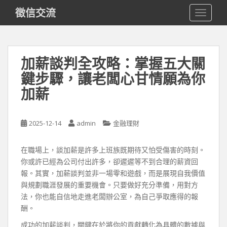
S
徵信交流
TOGGLE
k
i
p
t
加薪談判全攻略：掌握五大關
o
鍵步驟，讓老闆心甘情願為你
m
a
加薪
i
n
c
2025-12-14
admin
金融理財
o
n
在職場上，談加薪是許多上班族既期待又怕受傷害的時刻。
t
你或許已經為公司付出許多，卻遲遲等不到合理的薪資回
e
報。其實，加薪談判並非一場零和遊戲，而是展現自我價值
n
與規劃職涯發展的重要機會。只要做好充分準備，用對方
t
法，你也能自信地走進老闆辦公室，為自己爭取應得的報
酬。
成功的加薪談判，關鍵在於將你的貢獻轉化為具體的數據與