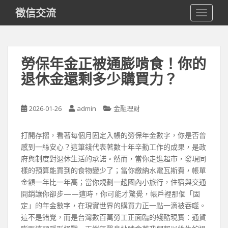
S
徵信交流
TOGGLE
k
i
p
t
勞保年金正被通膨啃食！你的
o
退休金還剩多少購買力？
m
a
i
2026-01-26
admin
金融理財
n
c
o
打開存摺，看著每個月固定入帳的勞保年金數字，你是否曾
n
感到一絲安心？這筆錢代表著數十年辛勤工作的成果，是政
t
府與制度對退休生活的承諾。然而，當你走進超市，發現同
e
樣的預算能買到的食物變少了；當你繳納水電瓦斯費，帳單
n
金額一年比一年高；當你規劃一趟國內小旅行，住宿與交通
t
開銷讓你卻步——這時，你可能才驚覺，帳戶裡那個「固
定」的年金數字，在現實世界的購買力正一點一滴被吞噬。
這不是錯覺，而是台灣數百萬勞工正面臨的殘酷現實：通貨