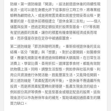
防線。第一道防線是「開源」，設法創造退休後的持續性現
金流。這可以是在身體允許下從事部分工時工作，將專業經
驗轉為顧問收入，或是將閒置資產如房屋空間妥善出租。更
重要的是，在退休前積極建立「退休金第三支柱」——個人
儲蓄與投資。透過定期定額投資於股票型基金、ETF等長期
有望抗通膨的資產，讓你的積蓄有機會隨著經濟成長而增
值，而非僅是存放在定存中被通膨蠶食。
第二道防線是「節流與聰明消費」。重新檢視退休後的支出
結構，區分「需要」與「想要」。對於必要開銷，如醫療保
健，應優先規劃並考慮透過保險轉嫁大額風險。在日常生活
消費上，學習比價、善用折扣、選擇當季食材，都能有效對
抗物價上漲。同時，調整生活型態，例如參與社區共餐、利
用公共資源進行休閒活動，既能豐富生活，又能降低開銷。
第三道防線是「資產配置的再平衡」。退休後不應遠離所有
投資，而是將資產配置轉向更穩健、能產生現金流的組合，
例如部分高評等債券、配息型基金或穩定配息的股票，這些
現金流可以作為勞保年金的補充，幫助填補因通膨產生的購
買力缺口。