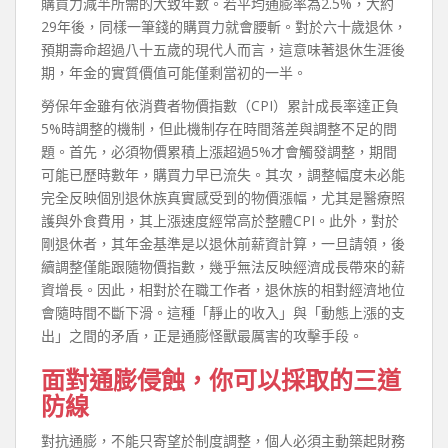
購買力減半所需的大致年數。若平均通膨率為2.5%，大約
29年後，同樣一筆錢的購買力就會腰斬。對於六十歲退休，
預期壽命超過八十五歲的現代人而言，這意味著退休生涯後
期，年金的實質價值可能僅剩當初的一半。
勞保年金雖有依消費者物價指數（CPI）累計成長率達正負
5%時調整的機制，但此機制存在時間落差與調整不足的問
題。首先，必須物價累積上漲超過5%才會觸發調整，期間
可能已歷時數年，購買力早已流失。其次，調整幅度未必能
完全反映個別退休族真實感受到的物價漲幅，尤其是醫療照
護與外食費用，其上漲速度經常高於整體CPI。此外，對於
剛退休者，其年金基準是以退休前薪資計算，一旦請領，後
續調整僅能跟隨物價指數，幾乎無法反映經濟成長帶來的薪
資增長。因此，相對於在職工作者，退休族的相對經濟地位
會隨時間不斷下滑。這種「靜止的收入」與「動態上漲的支
出」之間的矛盾，正是通膨怪獸最厲害的攻擊手段。
面對通膨侵蝕，你可以採取的三道
防線
對抗通膨，不能只寄望於制度調整，個人必須主動築起財務