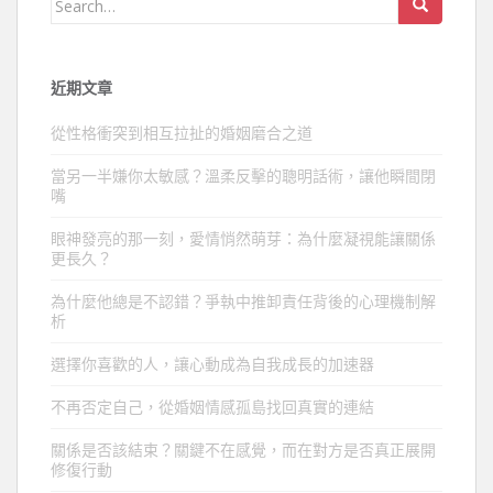
for:
近期文章
從性格衝突到相互拉扯的婚姻磨合之道
當另一半嫌你太敏感？溫柔反擊的聰明話術，讓他瞬間閉
嘴
眼神發亮的那一刻，愛情悄然萌芽：為什麼凝視能讓關係
更長久？
為什麼他總是不認錯？爭執中推卸責任背後的心理機制解
析
選擇你喜歡的人，讓心動成為自我成長的加速器
不再否定自己，從婚姻情感孤島找回真實的連結
關係是否該結束？關鍵不在感覺，而在對方是否真正展開
修復行動