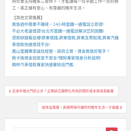
與社會支持體系三管齊下，才能讓每一位辛勤工作一生的勞
工，真正擁有安心、有尊嚴的晚年生活。
【其他文章推薦】
救急過件簡單不囉嗦，
24小時當舖
一通電話立即貸!
不必大老遠借貸!
台北市當舖
一通電話解決您的困難!
貸款缺錢看這裡!屏東借錢,屏東借款,屏東支票貼現,
屏東汽機
車借款
快速借貸平台!
鳳山當舖
專家誠信經營、政府立案，資金救急好幫手！
刷卡換現
金到底安不安全?理財專家現身分析說明!
楠梓汽車借款
專家快速審核低門檻
文
全球市場大門前止步？企業缺乏國際化布局的隱形成本與成長斷層
章
導
退休金風暴！高槓桿操作讓你的晚年生活一夕崩盤
覽
Search