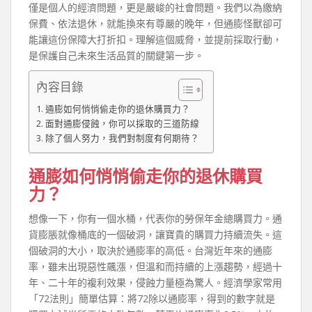
僅是個人的經濟問題，更是嚴峻的社會問題。我們以為繳納
保費、依法退休，就能換來有尊嚴的晚年，但通膨怪獸卻可
能讓這份保障大打折扣。理解這個威脅，並提前採取行動，
是保護自己未來生活品質的關鍵第一步。
內容目錄
通膨如何悄悄偷走你的退休購買力？
面對通膨侵蝕，你可以採取的三道防線
除了個人努力，我們對制度有何期待？
通膨如何悄悄偷走你的退休購買
力？
想像一下，你有一個水桶，代表你的勞保年金總購買力。通
貨膨脹就像桶底的一個破洞，讓寶貴的購買力持續流失。這
個破洞的大小，取決於通膨率的高低。台灣近年來的通膨
率，雖未出現惡性飆漲，但溫和而持續的上漲趨勢，經過十
年、二十年的複利效果，侵蝕力量極為驚人。經濟學家常用
「72法則」簡單估算：將72除以通膨率，得到的數字就是