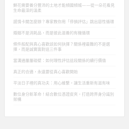
鮮花需要養分豐沛的土地才能傾國傾城——從一朵花看見
生命最深的溫柔
感情卡關怎麼辦？專家教你用「停損評估」跳出惡性循環
婚姻不是消耗品，而是彼此滋養的有機循環
條件般配與真心喜歡該如何抉擇？關係裡最難的不是選
擇，而是誠實面對這三件事
當溝通屢屢碰壁：如何理性評估這段關係的續行價值
真正的合適，永遠要從真心喜歡開始
平淡日子裡的真功夫：用心維繫，讓生活重新有滋有味
數位身分新革命！結合數位憑證皮夾，打造跨界身分識別
架構