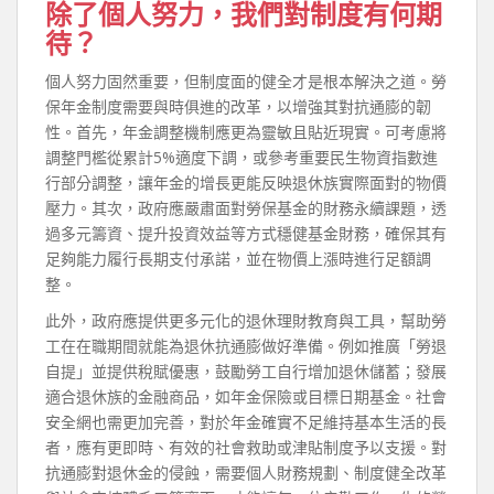
除了個人努力，我們對制度有何期
待？
個人努力固然重要，但制度面的健全才是根本解決之道。勞
保年金制度需要與時俱進的改革，以增強其對抗通膨的韌
性。首先，年金調整機制應更為靈敏且貼近現實。可考慮將
調整門檻從累計5%適度下調，或參考重要民生物資指數進
行部分調整，讓年金的增長更能反映退休族實際面對的物價
壓力。其次，政府應嚴肅面對勞保基金的財務永續課題，透
過多元籌資、提升投資效益等方式穩健基金財務，確保其有
足夠能力履行長期支付承諾，並在物價上漲時進行足額調
整。
此外，政府應提供更多元化的退休理財教育與工具，幫助勞
工在在職期間就能為退休抗通膨做好準備。例如推廣「勞退
自提」並提供稅賦優惠，鼓勵勞工自行增加退休儲蓄；發展
適合退休族的金融商品，如年金保險或目標日期基金。社會
安全網也需更加完善，對於年金確實不足維持基本生活的長
者，應有更即時、有效的社會救助或津貼制度予以支援。對
抗通膨對退休金的侵蝕，需要個人財務規劃、制度健全改革