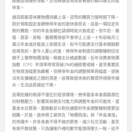
膨脹這頭隱形怪獸，正悄無聲息地啃食著我們賴以維生的退
休金。
通貨膨脹意味著物價持續上漲，貨幣的購買力隨時間下降。
對於領取固定金額勞保年金的退休族而言，這是一場註定失
敗的賽跑。你的年金金額在請領時就大致底定，但牛奶、雞
蛋、蔬菜、房租、醫療費用卻不會停止上漲。十年前每月三
萬元年金或許能過上安穩生活，如今可能連支付基本開銷都
捉襟見肘。更令人憂心的是，勞保年金制度的調整機制往往
跟不上實際物價漲幅。根據主計總處數據，近年消費者物價
指數（CPI）年增率時常突破2%的通膨警戒線，甚至重要民
生物資漲幅更為顯著，但勞保年金的調整頻率與幅度，卻無
法完全彌補這之間的落差。這導致退休族的實質所得逐年縮
水，生活品質被迫下降。
這場危機的根源不僅在於經濟環境。勞保基金本身面臨潛在
的財務壓力，影響其長期支付能力與調整年金的可能性。當
基金水位緊張，要啟動足以對抗通膨的年金調整機制便更加
困難。於是，退休勞工被夾在「物價飛漲」與「年金凍漲」
的夾縫中。許多長者不得不縮衣節食，減少社交活動，甚至
有病不敢就醫，只為讓帳戶裡的數字能撐得更久一點。這不