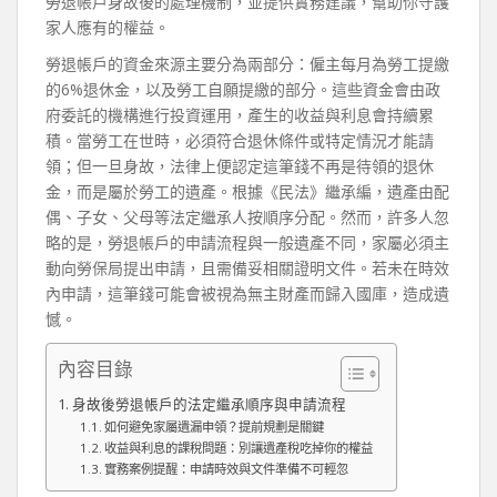
勞退帳戶身故後的處理機制，並提供實務建議，幫助你守護
家人應有的權益。
勞退帳戶的資金來源主要分為兩部分：僱主每月為勞工提繳
的6%退休金，以及勞工自願提繳的部分。這些資金會由政
府委託的機構進行投資運用，產生的收益與利息會持續累
積。當勞工在世時，必須符合退休條件或特定情況才能請
領；但一旦身故，法律上便認定這筆錢不再是待領的退休
金，而是屬於勞工的遺產。根據《民法》繼承編，遺產由配
偶、子女、父母等法定繼承人按順序分配。然而，許多人忽
略的是，勞退帳戶的申請流程與一般遺產不同，家屬必須主
動向勞保局提出申請，且需備妥相關證明文件。若未在時效
內申請，這筆錢可能會被視為無主財產而歸入國庫，造成遺
憾。
內容目錄
身故後勞退帳戶的法定繼承順序與申請流程
如何避免家屬遺漏申領？提前規劃是關鍵
收益與利息的課稅問題：別讓遺產稅吃掉你的權益
實務案例提醒：申請時效與文件準備不可輕忽