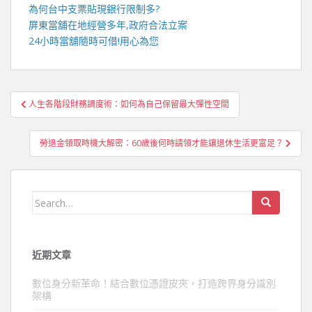
為何
台中支票貼現
銀行限制多?
屏東當舖
在地經營多年,政府合法立案
24小時當舖
隨時可借!用心為您
文
人生各階段財務調度術：如何為自己保留最大彈性空間
章
導
勞退金領取時機大解密：60歲後何時請領才能讓退休生活更富足？
覽
Search
for:
近期文章
數位身分新革命！結合數位憑證皮夾，打造跨界身分識別
架構