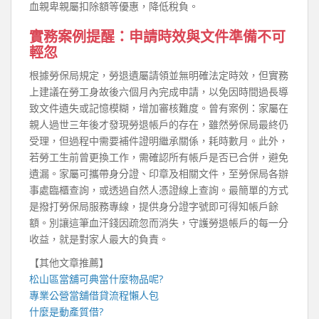
血親卑親屬扣除額等優惠，降低稅負。
實務案例提醒：申請時效與文件準備不可
輕忽
根據勞保局規定，勞退遺屬請領並無明確法定時效，但實務
上建議在勞工身故後六個月內完成申請，以免因時間過長導
致文件遺失或記憶模糊，增加審核難度。曾有案例：家屬在
親人過世三年後才發現勞退帳戶的存在，雖然勞保局最終仍
受理，但過程中需要補件證明繼承關係，耗時數月。此外，
若勞工生前曾更換工作，需確認所有帳戶是否已合併，避免
遺漏。家屬可攜帶身分證、印章及相關文件，至勞保局各辦
事處臨櫃查詢，或透過自然人憑證線上查詢。最簡單的方式
是撥打勞保局服務專線，提供身分證字號即可得知帳戶餘
額。別讓這筆血汗錢因疏忽而消失，守護勞退帳戶的每一分
收益，就是對家人最大的負責。
【其他文章推薦】
松山區當舖
可典當什麼物品呢?
專業
公營當舖
借貸流程懶人包
什麼是
動產質借
?