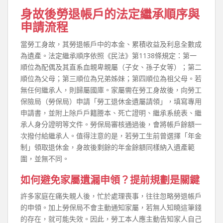
身故後勞退帳戶的法定繼承順序與
申請流程
當勞工身故，其勞退帳戶中的本金、累積收益及利息全數成
為遺產。法定繼承順序依照《民法》第1138條規定：第一
順位為配偶及其直系血親卑親屬（子女、孫子女等）；第二
順位為父母；第三順位為兄弟姊妹；第四順位為祖父母。若
無任何繼承人，則歸屬國庫。家屬需在勞工身故後，向勞工
保險局（勞保局）申請「勞工退休金遺屬請領」，填寫專用
申請書，並附上除戶戶籍謄本、死亡證明、繼承系統表、繼
承人身分證明等文件。勞保局審核通過後，會將帳戶餘額一
次撥付給繼承人。值得注意的是，若勞工生前曾選擇「年金
制」領取退休金，身故後剩餘的年金餘額同樣納入遺產範
圍，並無不同。
如何避免家屬遺漏申領？提前規劃是關鍵
許多家庭在痛失親人後，忙於處理喪事，往往忽略勞退帳戶
的申領。加上勞保局不會主動通知家屬，若無人知曉這筆錢
的存在，就可能失效。因此，勞工本人應主動告知家人自己