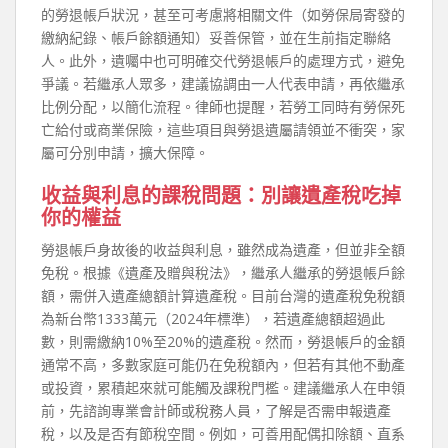
的勞退帳戶狀況，甚至可考慮將相關文件（如勞保局寄發的
繳納紀錄、帳戶餘額通知）妥善保管，並在生前指定聯絡
人。此外，遺囑中也可明確交代勞退帳戶的處理方式，避免
爭議。若繼承人眾多，建議協調由一人代表申請，再依繼承
比例分配，以簡化流程。律師也提醒，若勞工同時有勞保死
亡給付或商業保險，這些項目與勞退遺屬請領並不衝突，家
屬可分別申請，擴大保障。
收益與利息的課稅問題：別讓遺產稅吃掉
你的權益
勞退帳戶身故後的收益與利息，雖然成為遺產，但並非全額
免稅。根據《遺產及贈與稅法》，繼承人繼承的勞退帳戶餘
額，需併入遺產總額計算遺產稅。目前台灣的遺產稅免稅額
為新台幣1333萬元（2024年標準），若遺產總額超過此
數，則需繳納10%至20%的遺產稅。然而，勞退帳戶的金額
通常不高，多數家庭可能仍在免稅額內，但若有其他不動產
或投資，累積起來就可能觸及課稅門檻。建議繼承人在申領
前，先諮詢專業會計師或稅務人員，了解是否需申報遺產
稅，以及是否有節稅空間。例如，可善用配偶扣除額、直系