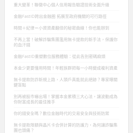
重大變革！聯徵中心個人信用報告驗證技術全面升級
金融FastID跨出金融圈 拓展至政府機關的可行路徑
時間＋紀律＝小資資產翻倍的秘密曲線！你也能辦到
不再上當！破解詐騙集團濫用無卡提款的新手法，保護你
的血汗錢
金融FastID重塑數位服務體驗：從此告別密碼麻煩
本金少更要懂用時間！年輕族群把每一小時變成複利資產
無卡提款防詐新規上路，人頭戶真能就此絕跡？專家曝關
鍵盲點
別再被股市嚇出場！掌握本金累積三大心法，讓波動成為
你財富成長的最佳推手
你的錢安全嗎？數位金融時代的交易安全與技術防禦
無卡提款限額與晶片卡合併計算的防護力，為何讓詐騙集
團也頭痛？