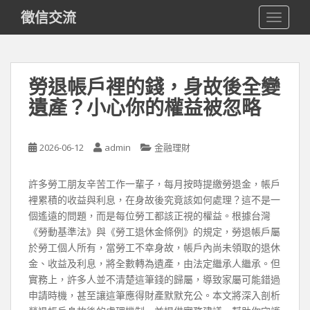
S
徵信交流
TOGGLE
k
i
p
t
勞退帳戶裡的錢，身故後全變
o
遺產？小心你的權益被忽略
m
a
i
2026-06-12
admin
金融理財
n
c
o
許多勞工朋友辛苦工作一輩子，每月按時提繳勞退金，帳戶
n
裡累積的收益與利息，在身故後究竟該如何處理？這不是一
t
個遙遠的問題，而是每位勞工都該正視的權益。根據台灣
e
《勞動基準法》與《勞工退休金條例》的規定，勞退帳戶屬
n
於勞工個人所有，當勞工不幸身故，帳戶內尚未領取的退休
t
金、收益及利息，將全數轉為遺產，由法定繼承人繼承。但
實務上，許多人並不清楚這筆錢的歸屬，導致家屬可能錯過
申請時機，甚至讓這筆應得財產默默充公。本文將深入剖析