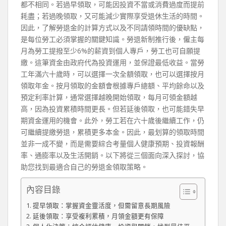
都不相同。若過早領取，可能因投資不當或消費過度而提前
耗盡；若過晚領取，又可能減少實際享受退休生活的時間。
因此，了解勞退金的計算方式以及不同請領時間的優缺點，
是每位勞工必須掌握的關鍵知識。勞退新制推行後，僱主每
月為勞工提撥至少6%的薪資到個人專戶，勞工也可自願提
繳。這筆資金由政府代為投資運用，並保證最低收益。當勞
工年滿六十歲時，可以選擇一次全額領取，也可以選擇按月
領取年金。按月領取的金額會根據專戶總額、平均餘命以及
預定利率計算，通常選擇越晚開始領取，每月可領金額越
高，因為投資累積時間更長。但若延後領取，也可能錯失早
期資金運用的機會。此外，勞工若在六十歲後繼續工作，仍
可繼續提繳勞退，累積更多本金。因此，最划算的領取時間
並非一成不變，而是需要綜合考量個人健康預期、投資報酬
率、通膨率以及生活開銷。以下將從三個面向深入探討，協
助您找到最適合自己的勞退金領取策略。
內容目錄
提早領取：掌握資金靈活度，但需留意長期風險
延後領取：享受複利累積，月領金額更有保障