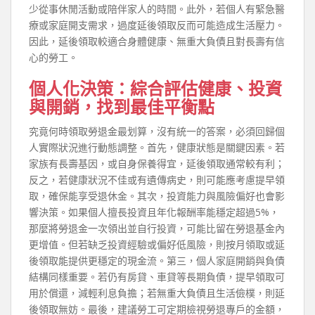
少從事休閒活動或陪伴家人的時間。此外，若個人有緊急醫
療或家庭開支需求，過度延後領取反而可能造成生活壓力。
因此，延後領取較適合身體健康、無重大負債且對長壽有信
心的勞工。
個人化決策：綜合評估健康、投資
與開銷，找到最佳平衡點
究竟何時領取勞退金最划算，沒有統一的答案，必須回歸個
人實際狀況進行動態調整。首先，健康狀態是關鍵因素。若
家族有長壽基因，或自身保養得宜，延後領取通常較有利；
反之，若健康狀況不佳或有遺傳病史，則可能應考慮提早領
取，確保能享受退休金。其次，投資能力與風險偏好也會影
響決策。如果個人擅長投資且年化報酬率能穩定超過5%，
那麼將勞退金一次領出並自行投資，可能比留在勞退基金內
更增值。但若缺乏投資經驗或偏好低風險，則按月領取或延
後領取能提供更穩定的現金流。第三，個人家庭開銷與負債
結構同樣重要。若仍有房貸、車貸等長期負債，提早領取可
用於償還，減輕利息負擔；若無重大負債且生活儉樸，則延
後領取無妨。最後，建議勞工可定期檢視勞退專戶的金額，