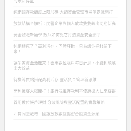
的最新算盤
純網銀存款額度上限加碼 大額資金管理市場爭霸戰開打
放款結構全解析：民營企業與個人放款雙雙飆出同期新高
黃金避險新顯學 散戶如何靠它打造資產安全網？
純網銀瘋了？高利活存、回饋狂撒，只為讓你把錢留下
來！
讓閑置資金活起來！善用數位賬戶每日計息，小錢也能滾
出大效益
待機等買點搭配高利活存 靈活資金管理新思維
高利搶客大戰開打！銀行競推存款利率優惠擴大往來客群
善用數位帳戶理財 分散風險與靈活配置的實戰策略
四貸同堂激增！國銀放款數據揭密台股資金源頭