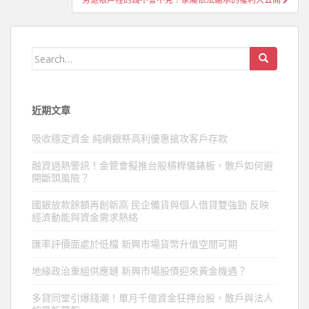
覽
Search
for:
近期文章
吸收穩定資金 純網銀祭高利優惠搶攻客戶存款
融資過熱警訊！金管會擬推台股槓桿儀錶板，散戶如何避
開斷頭風險？
國銀放款餘額再創新高 民企備貨與個人借貸雙強勁 反映
經濟動能與資金需求熱絡
匯率評價面處於低檔 新興市場貨幣升值空間可期
地緣政治重組供應鏈 新興市場股債迎來黃金機遇？
多貸同堂引爆錢潮！單月千億資金狂押台股，散戶與法人