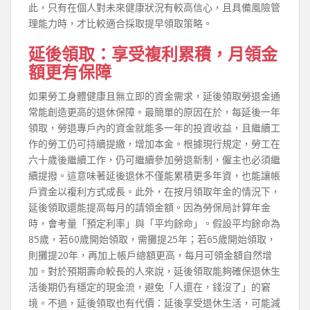
此，只有在個人對未來健康狀況有較高信心，且具備風險管
理能力時，才比較適合採取提早領取策略。
延後領取：享受複利累積，月領金
額更有保障
如果勞工身體健康且無立即的資金需求，延後領取勞退金通
常能創造更高的退休保障。最簡單的原因在於，每延後一年
領取，勞退專戶內的資金就能多一年的投資收益，且繼續工
作的勞工仍可持續提繳，增加本金。根據現行規定，勞工在
六十歲後繼續工作，仍可繼續參加勞退新制，僱主也必須繼
續提撥。這意味著延後退休不僅能累積更多年資，也能讓帳
戶資金以複利方式成長。此外，在按月領取年金的情況下，
延後領取還能提高每月的請領金額。因為勞保局計算年金
時，會考量「預定利率」與「平均餘命」。假設平均餘命為
85歲，若60歲開始領取，需攤提25年；若65歲開始領取，
則攤提20年，再加上帳戶總額更高，每月可領金額自然增
加。對於預期壽命較長的人來說，延後領取能夠確保退休生
活後期仍有穩定的現金流，避免「人還在，錢沒了」的窘
境。不過，延後領取也有代價：延後享受退休生活，可能減