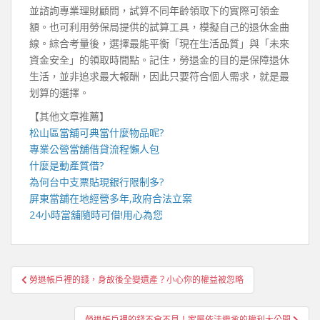
並諮詢專業理財顧問，試算不同年齡領取下的實際可領金
額。也可利用勞保局提供的試算工具，模擬自己的退休金曲
線。綜合考量後，選擇最能平衡「現在生活品質」與「未來
資金安全」的領取時間點。記住，勞退金的目的是保障退休
生活，並非追求最大報酬，因此只要符合個人需求，就是最
划算的選擇。
【其他文章推薦】
松山區當舖
可典當什麼物品呢?
專業
公營當舖
借貸流程懶人包
什麼是
動產質借
?
為何
台中支票貼現
銀行限制多?
屏東當舖
在地經營多年,政府合法立案
24小時當舖
隨時可借!用心為您
文
勞退帳戶裡的錢，身故後全變遺產？小心你的權益被忽略
章
導
勞退帳戶裡的錢不會不見！家屬依法繼承的權利大公開