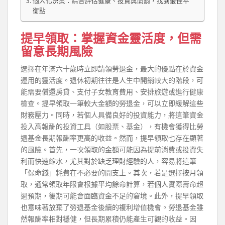
個人化決策：綜合評估健康、投資與開銷，找到最佳平
衡點
提早領取：掌握資金靈活度，但需
留意長期風險
選擇在年滿六十歲時立即請領勞退金，最大的優點在於資金
運用的靈活度。退休初期往往是人生中開銷較大的階段，可
能需要償還房貸、支付子女教育費用、安排旅遊或進行健康
檢查。提早領取一筆較大金額的勞退金，可以立即緩解這些
財務壓力。同時，若個人具備良好的投資能力，將這筆資金
投入高報酬的投資工具（如股票、基金），有機會獲得比勞
退基金長期報酬率更高的收益。然而，提早領取也存在顯著
的風險。首先，一次領取的金額可能因為提前消費或投資失
利而快速縮水，尤其對於缺乏理財經驗的人，容易將這筆
「保命錢」耗費在不必要的開支上。其次，若是選擇按月領
取，通常領取年限會根據平均餘命計算，若個人實際壽命超
過預期，後期可能會面臨資金不足的窘境。此外，提早領取
也意味著放棄了勞退基金後續的複利增值機會。勞退基金雖
然報酬率相對穩健，但長期累積仍能產生可觀的收益。因