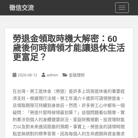
S
徵信交流
TOGGLE
k
i
p
t
勞退金領取時機大解密：60
o
歲後何時請領才能讓退休生活
m
a
更富足？
i
n
c
2026-06-12
admin
金融理財
o
n
在台灣，勞工退休金（勞退）是許多上班族退休後的重要經
t
濟支柱。根據現行法規，勞工年滿六十歲即可請領勞退金，
e
且領取期限可持續到身故前。然而，許多勞工心中都有一個
n
疑問：「勞退什麼時候領最划算？」這個問題看似簡單，實
t
則牽涉到個人的身體健康狀況、家庭財務規劃、投資理財能
力以及對未來通貨膨脹的預期。事實上，勞退金的請領時間
點並無絕對的標準答案，因為每個人的生命週期與資金需求