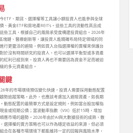
易
今ETF、期貨、選擇權等工具讓小額投資人也能參與全球
、黃金ETF和房地產REITs。這些工具的流動性高且成
這些工具，根據自己的風險承受度構建投資組合。2026年
、區塊鏈、醫療創新等，讓投資人能精確布局特定領域的同
進行更靈活的避險，例如買入台指選擇權的賣權來保護台
對於沒有時間研究的投資人，也可以選擇平衡型或多資產
的紅利已經到來，投資人再也不需要因為資金不足而被迫
級的多元資產組合。
關鍵
026年的市場環境預估變化快速，投資人需要採用動態配置
趨勢追蹤策略。此外，也應該考慮加入避險資產，如長期
。動態配置的最簡單方式是設定規則，例如當台股加權指
現金或短期公債；當波動率指數（VIX）低於15時，增加
應市場的趨勢。2026年由於AI與大數據技術的成熟，散
，選擇權的賣方策略也可以作為穩定收益的來源，但必須
組合在各種市場環境下都能維持一定的回報與風險水準，