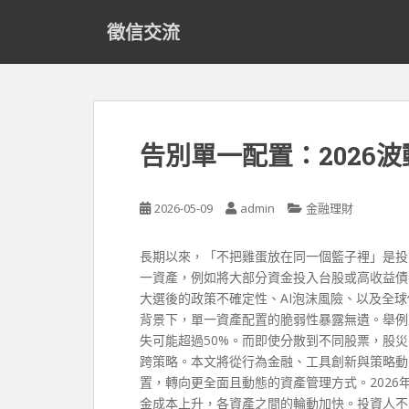
S
徵信交流
k
i
p
t
o
m
告別單一配置：2026
a
i
n
2026-05-09
admin
金融理財
c
o
長期以來，「不把雞蛋放在同一個籃子裡」是投
n
一資產，例如將大部分資金投入台股或高收益債
t
大選後的政策不確定性、AI泡沫風險、以及全
e
背景下，單一資產配置的脆弱性暴露無遺。舉例
n
失可能超過50%。而即使分散到不同股票，股
t
跨策略。本文將從行為金融、工具創新與策略動
置，轉向更全面且動態的資產管理方式。202
金成本上升，各資產之間的輪動加快。投資人不