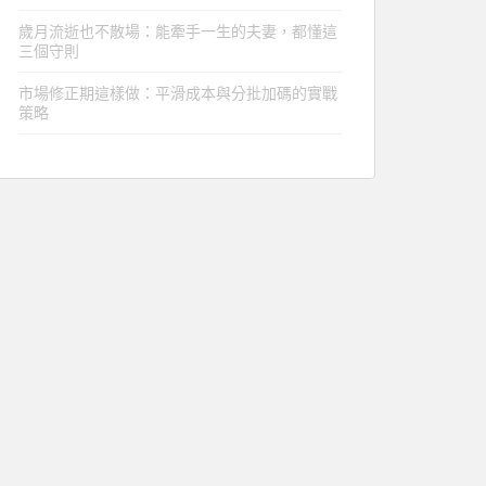
歲月流逝也不散場：能牽手一生的夫妻，都懂這
三個守則
市場修正期這樣做：平滑成本與分批加碼的實戰
策略