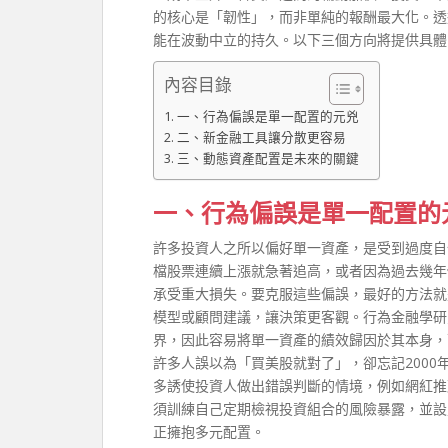
的核心是「韌性」，而非單純的報酬最大化。透
能在波動中立的持久。以下三個方向將提供具體
內容目錄
一、行為偏誤是單一配置的元兇
二、新金融工具讓分散更容易
三、動態資產配置是未來的關鍵
一、行為偏誤是單一配置的
許多投資人之所以偏好單一資產，是受到過度自
檔股票連續上漲就急著追高，或者因為過去幾年
承受重大損失。要克服這些偏誤，最好的方法就
模型或顧問建議，讓決策更客觀。行為金融學研
界，因此容易將單一資產的績效歸因於其本身，
許多人誤以為「買美股就對了」，卻忘記2000年
多誘使投資人做出錯誤判斷的情境，例如網紅推
須訓練自己定期檢視投資組合的風險暴露，並設
正擁抱多元配置。