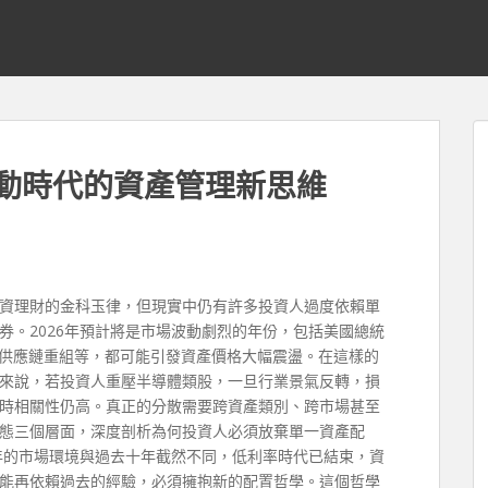
波動時代的資產管理新思維
資理財的金科玉律，但現實中仍有許多投資人過度依賴單
券。2026年預計將是市場波動劇烈的年份，包括美國總統
球供應鏈重組等，都可能引發資產價格大幅震盪。在這樣的
來說，若投資人重壓半導體類股，一旦行業景氣反轉，損
災時相關性仍高。真正的分散需要跨資產類別、跨市場甚至
態三個層面，深度剖析為何投資人必須放棄單一資產配
6年的市場環境與過去十年截然不同，低利率時代已結束，資
能再依賴過去的經驗，必須擁抱新的配置哲學。這個哲學