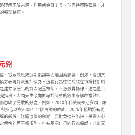
過理解風險來源、利用新金融工具、並保持策略彈性，才
的轉型路徑。
元兇
信、從眾效應或近期偏誤等心理因素影響。例如，看到某
債券表現好就全押債券。這種行為往往導致在市場轉折時
是建立系統化的資產配置框架，不憑感覺操作。透過量化
究指出，人類天生傾向於尋找簡單的敘事來解釋複雜世
而忽略了分散的好處。例如，2010年代美股長期多頭，讓
科技泡沫與2008年金融海嘯的教訓。2026年預期將有更
薦的飆股、媒體渲染的熱潮。要避免這些陷阱，投資人必
定嚴格的再平衡規則。唯有承認自己的行為偏誤，才能真