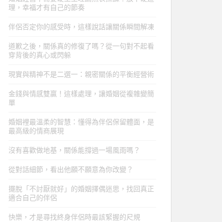
理，幸福才有自己的節奏
伴侶否定你的感受時，這樣說話讓關係瞬間解凍
道歉之後，關係真的修復了嗎？從一句對不起看
穿背後的真心或閃躲
現實與精神不是二選一：親密關係的平衡經營術
金錢與情感雙贏！這樣處理，讓婚姻從複雜變簡
單
婚姻裡最溫柔的智慧：懂得為伴侶保留體面，是
最高級的情商展現
沒有喜歡做地基，關係能撐過一場風雨嗎？
從對話細節，看出他願不願意為你改變？
擺脫「不討厭就好」的婚姻擇偶迷思，找回真正
適合自己的伴侶
快樂，才是尋找終身伴侶時最該緊握的尺規