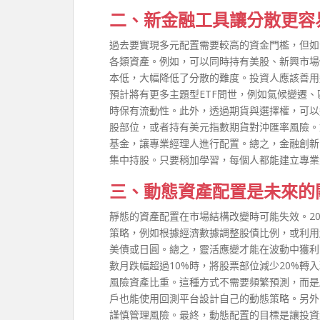
二、新金融工具讓分散更容
過去要實現多元配置需要較高的資金門檻，但如
各類資產。例如，可以同時持有美股、新興市場債
本低，大幅降低了分散的難度。投資人應該善用
預計將有更多主題型ETF問世，例如氣候變遷
時保有流動性。此外，透過期貨與選擇權，可以
股部位，或者持有美元指數期貨對沖匯率風險。
基金，讓專業經理人進行配置。總之，金融創新
集中持股。只要稍加學習，每個人都能建立專業
三、動態資產配置是未來的
靜態的資產配置在市場結構改變時可能失效。2
策略，例如根據經濟數據調整股債比例，或利用
美債或日圓。總之，靈活應變才能在波動中獲利
數月跌幅超過10%時，將股票部位減少20%轉入
風險資產比重。這種方式不需要頻繁預測，而是順
戶也能使用回測平台設計自己的動態策略。另外
謹慎管理風險。最終，動態配置的目標是讓投資