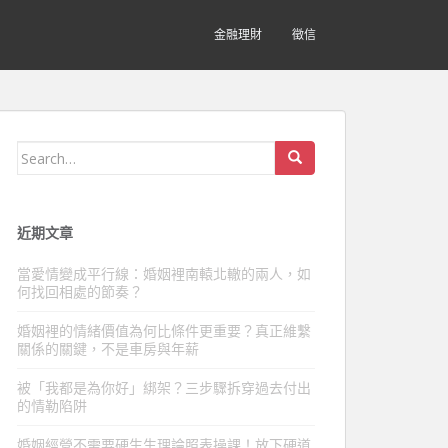
金融理財
徵信
Search
for:
近期文章
當愛情變成平行線：婚姻裡南轅北轍的兩人，如
何找回相處的節奏？
婚姻裡的情緒價值為何比條件更重要？真正維繫
關係的關鍵，不是車房與年薪
被「我都是為你好」綁架？三步驟拆穿過去付出
的情勒陷阱
婚姻經營不需要硬生生理論照表操課！放下硬道