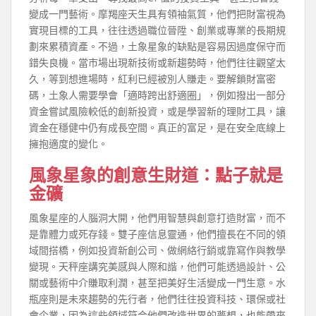
變成一門藝術。摩羯座天生具有領袖氣質，他們把財富視為
實現目標的工具，往往透過職位晉陞、創業或專業的長期規
劃來累積資產。不過，土象星象的缺點是容易因過度保守而
錯失良機。當市場出現新技術或新趨勢時，他們往往觀望太
久，等到想進場時，紅利已經被別人賺走。要解鎖財富密
碼，土象人需要學會「適時跨出舒適圈」，例如撥出一部分
資金嘗試風險較低的創新投資，或是學習新的理財工具，讓
資金在穩健中仍有成長空間。真正的富足，是在安全底線上
擁抱適度的變化。
風象星象的創意生財道：點子就是
金礦
風象星座的人腦洞大開，他們用智慧與創意打造財富，而不
是靠體力或死存錢。雙子座信息靈通，他們擅長在不同的領
域間搭橋，例如投資新創公司、做網絡行銷或靠寫作與教學
變現。天秤座講究美感與人際和諧，他們可能透過設計、公
關或藝術中介賺取利潤，甚至把美好生活變成一門生意。水
瓶座則是未來趨勢的先行者，他們往往投資科技、環保或社
會企業，因為這些領域符合他們改造世界的夢想，也能帶來