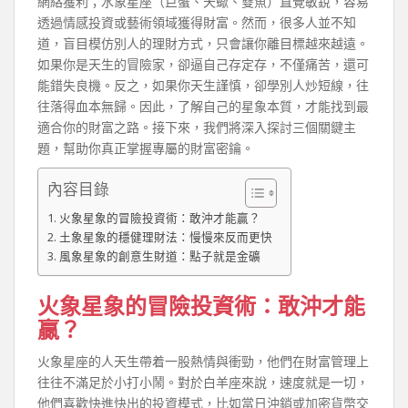
網絡獲利；水象星座（巨蟹、天蠍、雙魚）直覺敏銳，容易
透過情感投資或藝術領域獲得財富。然而，很多人並不知
道，盲目模仿別人的理財方式，只會讓你離目標越來越遠。
如果你是天生的冒險家，卻逼自己存定存，不僅痛苦，還可
能錯失良機。反之，如果你天生謹慎，卻學別人炒短線，往
往落得血本無歸。因此，了解自己的星象本質，才能找到最
適合你的財富之路。接下來，我們將深入探討三個關鍵主
題，幫助你真正掌握專屬的財富密鑰。
內容目錄
火象星象的冒險投資術：敢沖才能贏？
土象星象的穩健理財法：慢慢來反而更快
風象星象的創意生財道：點子就是金礦
火象星象的冒險投資術：敢沖才能
贏？
火象星座的人天生帶着一股熱情與衝勁，他們在財富管理上
往往不滿足於小打小鬧。對於白羊座來說，速度就是一切，
他們喜歡快進快出的投資模式，比如當日沖銷或加密貨幣交