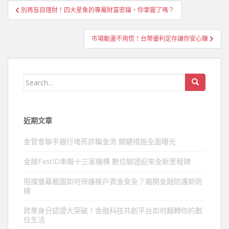
文
別再盲目理財！四大星象的專屬財富密鑰，你掌握了嗎？
章
導
市場動盪不用慌！台幣優利定存讓你安心賺
覽
Search
for:
近期文章
金管會聯手銀行堵死詐騙金流 關鍵措施全面曝光
金融FastID串聯十三家機構 數位驗證迎來全新里程碑
阻擋螢幕截圖如何保護帳戶資金安全？揭開金融防護新防
線
跨業身分認證大突破！金融科技共創平台如何翻轉你的數
位生活