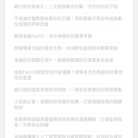
銀行防詐再進化！三大措施聯合出擊，守住你的血汗錢
不再讓詐騙集團偷看你的手機！限制螢幕分享如何成為數
位金融防詐新武器
解密金融FastID：安全與便利的智慧平衡
跨機構身分識別落地生根，台灣數位經濟迎來關鍵突破
金融防詐關鍵在用戶！層層把關讓你的資產安全無虞
金融FastID聯盟如何打破藩籬？串聯多方生態圈技術重塑
信任基建
銀行縮短提款序號有效時間：一場安全與便利的智慧權衡
小資族必看！長期持有與複利效果，打造穩健財庫的關鍵
秘訣
金融業與虛擬資產服務提供商橫向溝通機制：打破監理孤
島、共築安全防線
金融機構導入人工智慧風險分級實務經驗：從資料治理到