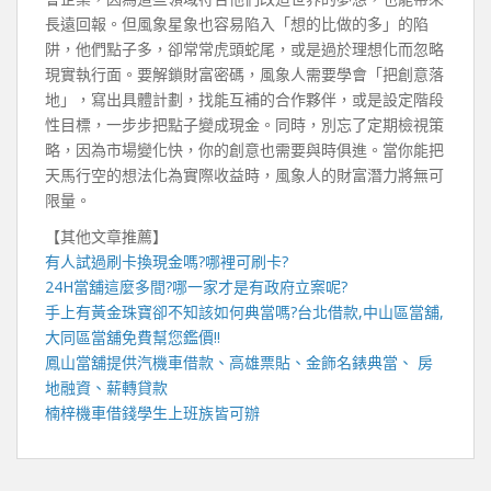
長遠回報。但風象星象也容易陷入「想的比做的多」的陷
阱，他們點子多，卻常常虎頭蛇尾，或是過於理想化而忽略
現實執行面。要解鎖財富密碼，風象人需要學會「把創意落
地」，寫出具體計劃，找能互補的合作夥伴，或是設定階段
性目標，一步步把點子變成現金。同時，別忘了定期檢視策
略，因為市場變化快，你的創意也需要與時俱進。當你能把
天馬行空的想法化為實際收益時，風象人的財富潛力將無可
限量。
【其他文章推薦】
有人試過
刷卡換現
金嗎?哪裡可刷卡?
24H當舖
這麼多間?哪一家才是有政府立案呢?
手上有黃金珠寶卻不知該如何典當嗎?
台北借款
,
中山區當舖
,
大同區當舖
免費幫您鑑價!!
鳳山當舖
提供汽機車借款、高雄票貼、金飾名錶典當、 房
地融資、薪轉貸款
楠梓機車借錢
學生上班族皆可辦