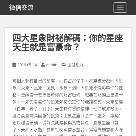
S
徵信交流
TOGGLE
k
i
p
t
四大星象財祕解碼：你的星座
o
天生就是富豪命？
m
a
i
2026-05-14
admin
金融理財
n
c
o
每個人都有自己的星座，而在占星學中，星座被分為四大星
n
象：火象、土象、風象、水象。這四大星象不僅影響你的性
t
格，更藏着一套專屬於你的財富密碼。想要在財務上更進一
e
步，不如先看看你的星象如何決定你的賺錢模式。火象星座
n
（白羊、獅子、射手）天生具有冒險精神，他們敢沖敢闖，
t
適合高風險高回報的投資；土象星座（金牛、處女、摩羯）
則以穩健著稱，偏好長期累積與實物資產；風象星座（雙
子、天秤、水瓶）善於社交與信息整合，常常靠創意和人際