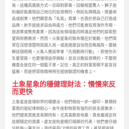
易，這種高風險方式一旦踩對節奏，回報相當驚人。獅子座
則偏好能展現自己地位的投資標的，例如名牌精品、限量商
品或創業，他們願意為「名氣」買單，也善於把自己打造成
品牌。射手座追求自由與遠方，他們可能會投資海外市場、
旅游業或教育產業，因為這些領域能同時滿足他們的探索慾
望與財務需求。然而，火象星象的致命傷在於衝動。他們常
常在沒想清楚時就跳入局，或是過度自信而忽略風險。要破
解這個密碼，火象人應該學會「先規劃再行動」，即使你天
生愛冒險，也要懂得設停損點，並且分散投資標的，不要把
雞蛋全放在同一個籃子里。記住，真正的財富密碼不是盲目
猛衝，而是把冒險精神用在經過驗證的機會上。
土象星象的穩健理財法：慢慢來反
而更快
土象星座是理財界的穩健派，他們相信一步一腳印，累積財
富靠的是紀律與耐心。金牛座對物質有強烈的安全感需求，
他們擅長買進並長期持有，尤其喜歡房地產、貴金屬或定存
這類穩定的資產。處女座則是精打細算的代表，他們會仔細
分析每一筆支出，尋找最高CP值的投資工具，甚至把省錢