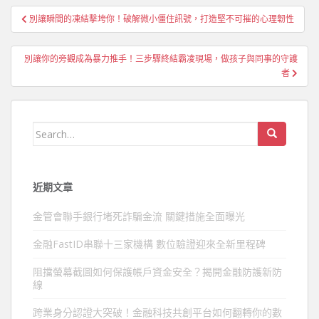
文
別讓瞬間的凍結擊垮你！破解微小僵住訊號，打造堅不可摧的心理韌性
章
導
別讓你的旁觀成為暴力推手！三步驟終結霸凌現場，做孩子與同事的守護
覽
者
Search
for:
近期文章
金管會聯手銀行堵死詐騙金流 關鍵措施全面曝光
金融FastID串聯十三家機構 數位驗證迎來全新里程碑
阻擋螢幕截圖如何保護帳戶資金安全？揭開金融防護新防
線
跨業身分認證大突破！金融科技共創平台如何翻轉你的數