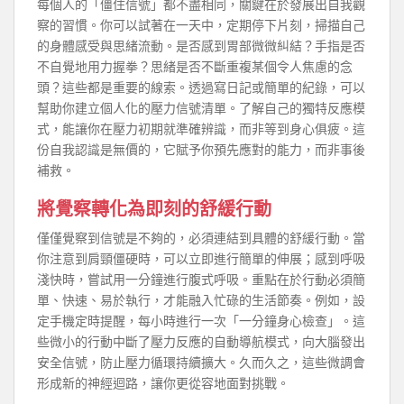
每個人的「僵住信號」都不盡相同，關鍵在於發展出自我觀
察的習慣。你可以試著在一天中，定期停下片刻，掃描自己
的身體感受與思緒流動。是否感到胃部微微糾結？手指是否
不自覺地用力握拳？思緒是否不斷重複某個令人焦慮的念
頭？這些都是重要的線索。透過寫日記或簡單的紀錄，可以
幫助你建立個人化的壓力信號清單。了解自己的獨特反應模
式，能讓你在壓力初期就準確辨識，而非等到身心俱疲。這
份自我認識是無價的，它賦予你預先應對的能力，而非事後
補救。
將覺察轉化為即刻的舒緩行動
僅僅覺察到信號是不夠的，必須連結到具體的舒緩行動。當
你注意到肩頸僵硬時，可以立即進行簡單的伸展；感到呼吸
淺快時，嘗試用一分鐘進行腹式呼吸。重點在於行動必須簡
單、快速、易於執行，才能融入忙碌的生活節奏。例如，設
定手機定時提醒，每小時進行一次「一分鐘身心檢查」。這
些微小的行動中斷了壓力反應的自動導航模式，向大腦發出
安全信號，防止壓力循環持續擴大。久而久之，這些微調會
形成新的神經迴路，讓你更從容地面對挑戰。