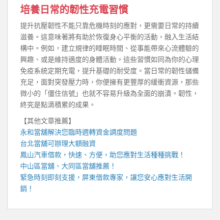
培養日常的韌性充電習慣
提升抗壓韌性不能只靠危機時刻的應對，更需要日常的持續
滋養。這意味著將有助於恢復身心平衡的活動，融入生活結
構中。例如，建立規律的睡眠時間、從事能帶來心流體驗的
興趣、或是維持適度的身體活動。這些習慣如同為你的心理
免疫系統定期充電，提升基礎的耐受度。當日常的韌性儲備
充足，面對突發壓力時，你便擁有更豐厚的緩衝資源，那些
微小的「僵住信號」也就不容易升級為全面的崩潰。韌性，
終究是點滴積累的成果。
【其他文章推薦】
永和當舖
解決您臨時週轉資金調度問題
台北當舖
可辦理大額融資
鳳山汽車借款
，快速、方便，助您應對生活種種挑戰！
中山區當舖
、
大同區當舖
推薦！
緊急時刻即刻支援，屏東借款專家，讓您安心應對生活開
銷！