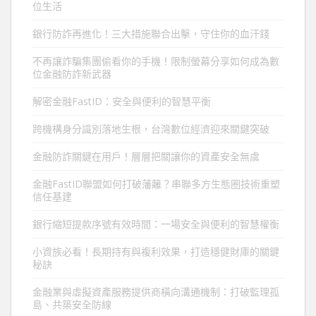
位生活
銀行防詐再進化！三大措施聯合出擊，守住你的血汗錢
不再讓詐騙集團偷看你的手機！限制螢幕分享如何成為數
位金融防詐新武器
解密金融FastID：安全與便利的智慧平衡
跨機構身分識別落地生根，台灣數位經濟迎來關鍵突破
金融防詐關鍵在用戶！層層把關讓你的資產安全無虞
金融FastID聯盟如何打破藩籬？串聯多方生態圈技術重塑
信任基建
銀行縮短提款序號有效時間：一場安全與便利的智慧權衡
小資族必看！長期持有與複利效果，打造穩健財庫的關鍵
秘訣
金融業與虛擬資產服務提供商橫向溝通機制：打破監理孤
島、共築安全防線