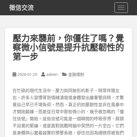
S
徵信交流
TOGGLE
k
i
p
t
壓力來襲前，你僵住了嗎？覺
o
察微小信號是提升抗壓韌性的
m
a
第一步
i
n
c
2026-01-29
admin
金融理財
o
n
在忙碌的現代生活中，壓力如同無形的影子，時常伴隨左
t
右。許多人習慣等到情緒潰堤或身體發出嚴重警訊時，才驚
e
覺自己早已不堪負荷。然而，真正的抗壓韌性並非在風暴中
n
才開始鍛鍊，而是從日常中那些微小的、幾乎被忽略的「僵
t
住信號」開始。這些信號可能是一個瞬間的呼吸停滯、肩頸
不自覺的緊繃、或是面對挑戰時腦中突然的一片空白。它們
是身體與心靈最誠實的預警系統，卻往往因為細微而被我們