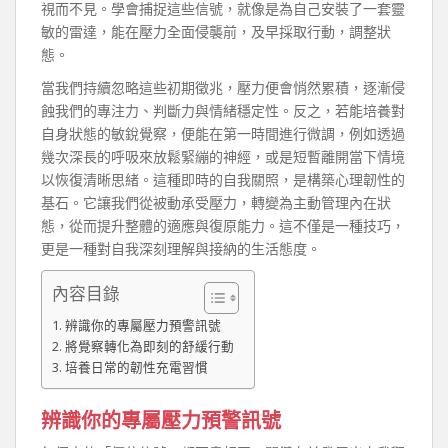
視而不見。學會捕捉這些信號，就像是為自己安裝了一套靈
敏的雷達，能在壓力全面侵襲前，及早採取行動，調整狀
態。
當我們持續忽略這些初期徵兆，壓力便會悄然累積，逐漸侵
蝕我們的專注力、判斷力與情緒穩定性。反之，若能培養對
自身狀態的敏銳覺察，便能在第一時間進行微調，例如透過
幾次深長的呼吸來放鬆緊繃的神經，或是短暫離開當下情境
以恢復清晰思緒。這種即時的自我關照，是構築心理韌性的
基石。它讓我們從被動承受壓力，轉變為主動管理內在狀
態，從而提升整體的適應與復原能力。這不僅是一種技巧，
更是一種對自我深刻理解與接納的生活態度。
內容目錄
辨識你的專屬壓力預警訊號
將覺察轉化為即刻的舒緩行動
培養日常的韌性充電習慣
辨識你的專屬壓力預警訊號