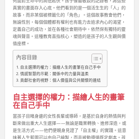
何面對生命中的高低起伏。孩子像最敏銳的記錄者，將這些
真實的畫面存入心底。他們看到的是一個活生生的「人」的
故事，而非某個被標籤化的「角色」。這個故事教會他們，
無論性別，每個個體都有權利也有能力去追求內心的渴望，
定義自己的成功，並在各種社會期待中，依然保有獨特的靈
魂與聲音。這種教育直指核心，塑造的是孩子的人生觀與價
值座標。
內容目錄
自主選擇的權力：描繪人生的畫筆在自己手中
情感智慧的示範：關係中的力量與溫柔
貢獻社會的視野：個人價值與公共關懷的連結
自主選擇的權力：描繪人生的畫筆
在自己手中
當孩子目睹身邊的女性長輩或導師，是基於自身的熱情與判
斷來做出重大人生選擇——無論是職業轉換、進修深造，或
是生活方式——他們便親身見證了「自主權」的實踐。這意
味著人生藍圖可以由自己繪製，而非被動遵循既定劇本。孩