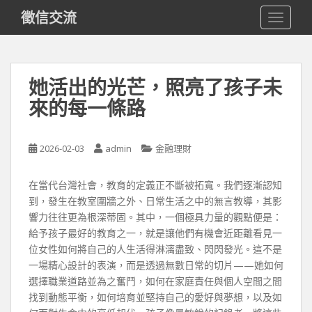
S
徵信交流
TOGGLE
k
i
p
t
她活出的光芒，照亮了孩子未
o
來的每一條路
m
a
i
2026-02-03
admin
金融理財
n
c
o
在當代台灣社會，教育的定義正不斷被拓寬。我們逐漸認知
n
到，發生在教室圍牆之外、日常生活之中的無言教導，其影
t
響力往往更為根深蒂固。其中，一個極具力量的觀點便是：
e
給予孩子最好的教育之一，就是讓他們有機會近距離看見一
n
位女性如何將自己的人生活得淋漓盡致、閃閃發光。這不是
t
一場精心設計的表演，而是透過無數日常的切片——她如何
選擇職業道路並為之奮鬥，如何在家庭責任與個人空間之間
找到動態平衡，如何培育並堅持自己的愛好與夢想，以及如