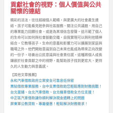
貢獻社會的視野：個人價值與公共
關懷的連結
精彩的活法，往往超越個人範疇，與更廣大的社會產生連
結。孩子可能看見她參與社區服務、關注公共議題、用自己
的專業能力回饋社會，或是為某項信念發聲。這示範了個人
的生命可以如何與社會脈動交織，自我實現可以與利他精神
結合。它教導孩子，生命的意義和影響力可以擴展到家庭與
職場之外。他們開始意識到自己未來也能成為帶來正向改變
的一份子，培養出公民意識與社會責任感。這種將個人成長
鑲嵌於社會貢獻之中的視野，能幫助孩子找到更宏大、更持
久的人生動力與意義感。
【其他文章推薦】
永和汽車借款
政府立案安全可靠息低保密
票貼借款專業服務，
台中支票借款
助您輕鬆應對財務挑戰！
台北當鋪
、
台北汽車借款
、
台北機車借款
全方位支援！
中正區汽車借款
讓你順利解決現金週轉上的問題
屏東軍公教貸款
，專屬優惠！輕鬆解決財務需求！