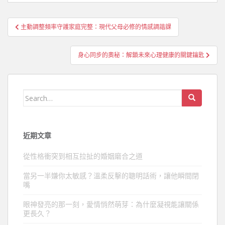
文
主動調整頻率守護家庭完整：現代父母必修的情感調諧課
章
導
身心同步的奧秘：解鎖未來心理健康的關鍵鑰匙
覽
Search
for:
近期文章
從性格衝突到相互拉扯的婚姻磨合之道
當另一半嫌你太敏感？溫柔反擊的聰明話術，讓他瞬間閉
嘴
眼神發亮的那一刻，愛情悄然萌芽：為什麼凝視能讓關係
更長久？