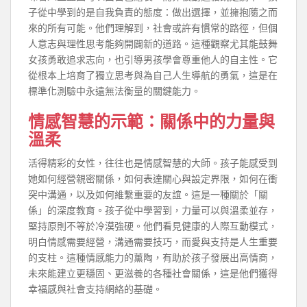
子從中學到的是自我負責的態度：做出選擇，並擁抱隨之而
來的所有可能。他們理解到，社會或許有慣常的路徑，但個
人意志與理性思考能夠開闢新的道路。這種觀察尤其能鼓舞
女孩勇敢追求志向，也引導男孩學會尊重他人的自主性。它
從根本上培育了獨立思考與為自己人生導航的勇氣，這是在
標準化測驗中永遠無法衡量的關鍵能力。
情感智慧的示範：關係中的力量與
溫柔
活得精彩的女性，往往也是情感智慧的大師。孩子能感受到
她如何經營親密關係，如何表達關心與設定界限，如何在衝
突中溝通，以及如何維繫重要的友誼。這是一種關於「關
係」的深度教育。孩子從中學習到，力量可以與溫柔並存，
堅持原則不等於冷漠強硬。他們看見健康的人際互動模式，
明白情感需要經營，溝通需要技巧，而愛與支持是人生重要
的支柱。這種情感能力的薰陶，有助於孩子發展出高情商，
未來能建立更穩固、更滋養的各種社會關係，這是他們獲得
幸福感與社會支持網絡的基礎。