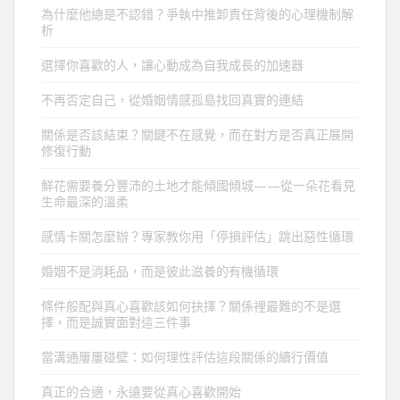
為什麼他總是不認錯？爭執中推卸責任背後的心理機制解
析
選擇你喜歡的人，讓心動成為自我成長的加速器
不再否定自己，從婚姻情感孤島找回真實的連結
關係是否該結束？關鍵不在感覺，而在對方是否真正展開
修復行動
鮮花需要養分豐沛的土地才能傾國傾城——從一朵花看見
生命最深的溫柔
感情卡關怎麼辦？專家教你用「停損評估」跳出惡性循環
婚姻不是消耗品，而是彼此滋養的有機循環
條件般配與真心喜歡該如何抉擇？關係裡最難的不是選
擇，而是誠實面對這三件事
當溝通屢屢碰壁：如何理性評估這段關係的續行價值
真正的合適，永遠要從真心喜歡開始