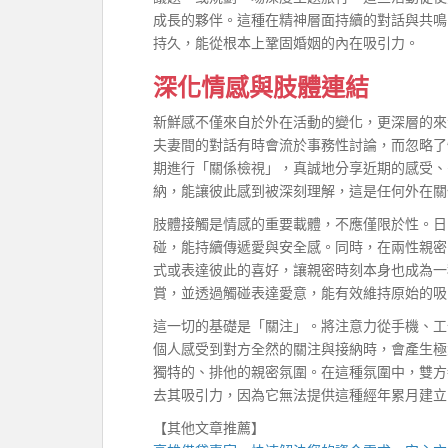
成長的夥伴。這種在精神層面持續的對話與共鳴
持久，能從根本上鞏固婚姻的內在吸引力。
深化情感與肢體連結
新鮮感不僅來自於外在活動的變化，更深層的來
夫妻間的對話有時會流於事務性討論，而忽略了
期進行「關係檢視」，真誠地分享近期的感受、
納，能讓彼此感到被深刻理解，這是任何外在關
肢體接觸是情感的重要載體，不應僅限於性。日
碰，能持續傳遞愛與安全感。同時，在兩性親密
式或表達彼此的喜好，讓親密時刻本身也成為一
賞，並透過觸碰表達愛意，能有效維持原始的吸
這一切的基礎是「關注」。將注意力從手機、工
個人感受到對方全然的關注與接納時，會產生極
獨特的、排他的親密氛圍。在這種氛圍中，雙方
去其吸引力，因為它無法提供這種經年累月建立
【其他文章推薦】