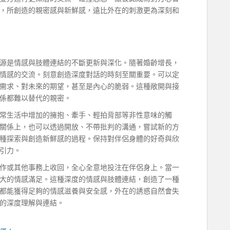
，所創造的親密感與新鮮感，遠比外在的刺激更為深刻和
源是情感與肢體連結的不斷更新與深化。隨著婚齡增長，
情感的交流。刻意創造深度對話的時刻至關重要。可以定
需求、對未來的期望，甚至是內心的脆弱。這種敞開與接
係都難以替代的親密。
常生活中增加的擁抱、牽手、輕拍背部等非性意味的觸
關係上，也可以透過開放、不帶批判的溝通，嘗試新的方
種探索與創造新鮮感的過程。保持對伴侶身體的好奇與欣
引力。
作或其他事務上收回，全心全意地投注在伴侶身上。當一
大的情感滿足。這種深度的情感與肢體連結，創造了一種
都能獲得足夠的情感滋養與安全感，外在的誘惑自然會失
的深度理解與連結。