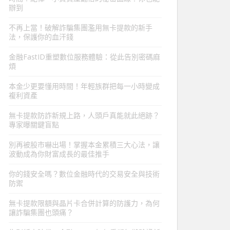
辦到
不再上當！破解詐騙集團濫用無卡提款的新手
法，保護你的血汗錢
金融FastID重塑數位服務體驗：從此告別密碼麻
煩
本金少更要懂用時間！年輕族群把每一小時變成
複利資產
無卡提款防詐新規上路，人頭戶真能就此絕跡？
專家曝關鍵盲點
別再被股市嚇出場！掌握本金累積三大心法，讓
波動成為你財富成長的最佳推手
你的錢安全嗎？數位金融時代的交易安全與技術
防禦
無卡提款限額與晶片卡合併計算的防護力，為何
讓詐騙集團也頭痛？