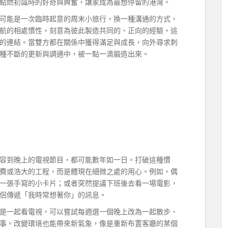
點燃初識時的好奇與興奮，讓家成為最想停留的港灣。
可能是一次臨時起意的周末小旅行，換一種溝通的方式，
航的相處慣性，刻意為彼此製造共同的、正向的經驗。這
的連結。當雙方都在關係中獲得滿足與成長，向外尋求刺
種不斷的更新與調適中，被一點一滴鍛造出來。
容到晚上的電視節目，都可能數年如一日。打破這種慣
費或浩大的工程，而是體現在細微之處的用心。例如，偶
一張手寫的小卡片；或者突然提議下班後去看一場電影，
侶傳遞「我時常想著你」的訊息。
是一起看電視，可以嘗試每週選一個晚上改為一起散步、
事。改變環境也能帶來新氣象，像是重新布置客廳的某個