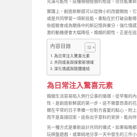
充滿可能性。這種積極經營的態度，往往能重新
實踐上，創造新鮮感可以從微小的改變開始。它
或是共同學習一項新技能。重點在於打破自動導
些經驗會成為關係中的新記憶與養分，強化情感
激的動機便會大幅降低。婚姻的韌性，正是在這
內容目錄
為日常注入驚喜元素
共同成長與探索新領域
深化情感與肢體連結
為日常注入驚喜元素
婚姻生活容易陷入例行公事的循環，從早餐的內
性，是創造新鮮感的第一步。這不需要昂貴的花
爾在平常的日子準備一份對方喜愛的點心，附上
而不是直接回家。這些出乎意料的安排，能向伴
另一種方式是重新設計共同的儀式。如果每晚都
玩棋盤遊戲，或單純地分享一天中發生的三件小