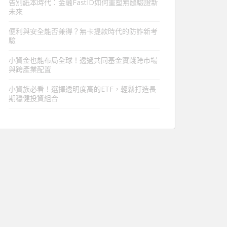
告別紙本時代：金融FastID如何重塑無縫驗證新
未來
便利與安全能否兼得？無卡提款時代的防詐新考
驗
小資金也能布局全球！透過共同基金實踐跨市場
與跨產業配置
小資族必看！選擇透明度高的ETF，輕鬆打造長
期穩健投資組合