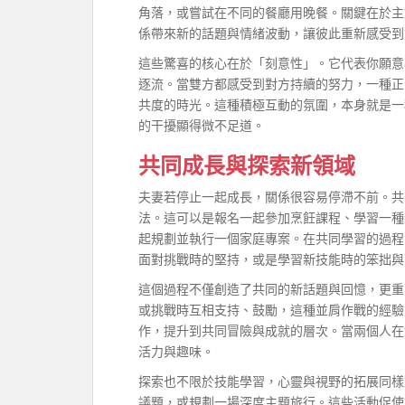
角落，或嘗試在不同的餐廳用晚餐。關鍵在於主
係帶來新的話題與情緒波動，讓彼此重新感受到
這些驚喜的核心在於「刻意性」。它代表你願意
逐流。當雙方都感受到對方持續的努力，一種正
共度的時光。這種積極互動的氛圍，本身就是一
的干擾顯得微不足道。
共同成長與探索新領域
夫妻若停止一起成長，關係很容易停滯不前。共
法。這可以是報名一起參加烹飪課程、學習一種
起規劃並執行一個家庭專案。在共同學習的過程
面對挑戰時的堅持，或是學習新技能時的笨拙與
這個過程不僅創造了共同的新話題與回憶，更重
或挑戰時互相支持、鼓勵，這種並肩作戰的經驗
作，提升到共同冒險與成就的層次。當兩個人在
活力與趣味。
探索也不限於技能學習，心靈與視野的拓展同樣
議題，或規劃一場深度主題旅行。這些活動促使