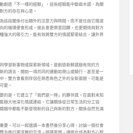
動創造「不一樣的經驗」，這些經驗能中斷麻木感，為關
對方的存在與心意。
為這段關係付出額外的注意力與時間，而不是任由它隨波
向的循環便會形成。彼此會更樂意回饋，也更期待與對方
種強大的吸引力，能有效將雙方的情感緊密結合，讓外界
同學習新事物或探索新領域，是創造新鮮感極有效的方
新的語言、開始一項共同的運動如爬山或騎行，甚至是一
中，雙方會看到伴侶在熟悉角色之外的全新面貌，可能是
可愛。
要的是，它建立了「我們是一隊」的夥伴感。在面對未知
能極大地深化情感連結。它讓關係從日常生活的分工協
婚姻中都能不斷發現新的自己與新的對方，關係自然充滿
重要。可以一起選讀一本書然後分享心得，討論一個社會
雙方進行更深層的交流，碰撞思想，讓彼此成為對方心智