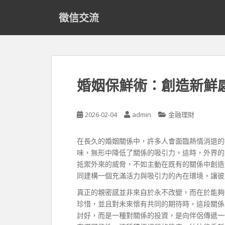
S
徵信交流
k
i
p
t
o
m
婚姻保鮮術：創造新鮮
a
i
n
2026-02-04
admin
金融理財
c
o
在長久的婚姻關係中，許多人會面臨熱情消退的
n
味，無形中降低了關係的吸引力。這時，外界的
t
抵禦外來的威脅，不如主動在既有的關係中創造
e
同建構一個充滿活力與吸引力的內在環境，讓彼
n
t
真正的親密感並非來自於永不改變，而在於能夠
珍惜，並且對未來懷有共同的期待時，這段關係
討好，而是一種對關係的投資，是向伴侶傳遞一