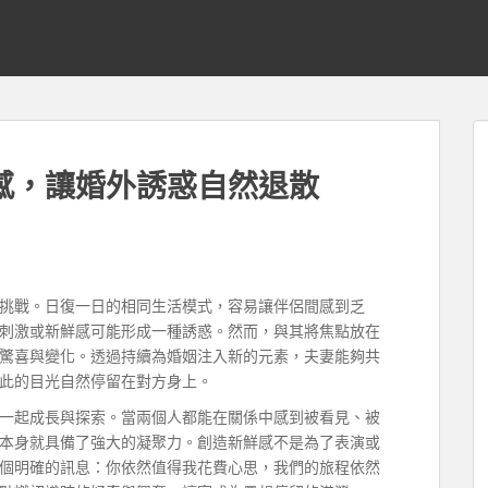
感，讓婚外誘惑自然退散
挑戰。日復一日的相同生活模式，容易讓伴侶間感到乏
刺激或新鮮感可能形成一種誘惑。然而，與其將焦點放在
驚喜與變化。透過持續為婚姻注入新的元素，夫妻能夠共
此的目光自然停留在對方身上。
一起成長與探索。當兩個人都能在關係中感到被看見、被
本身就具備了強大的凝聚力。創造新鮮感不是為了表演或
個明確的訊息：你依然值得我花費心思，我們的旅程依然