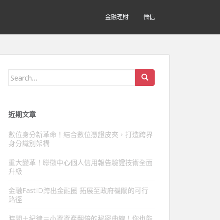
金融理財
徵信
Search
for:
近期文章
數位身分新革命！結合數位憑證皮夾，打造跨界
身分識別架構
重大變革！聯徵中心個人信用報告驗證技術全面
升級
金融FastID跨出金融圈 拓展至政府機關的可行
路徑
時間＋紀律＝小資資產翻倍的秘密曲線！你也能