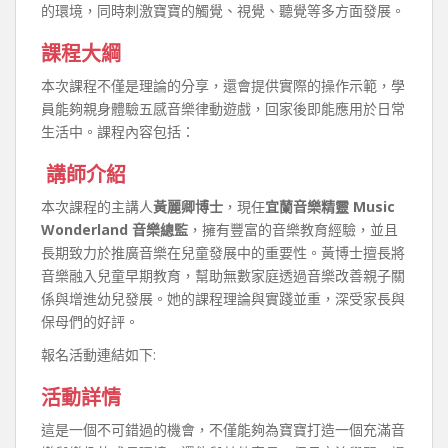
的環境，同時刺激寶寶的觸覺、視覺、聽覺等多方面發展。
課程大綱
本次課程不僅是理論的分享，還會提供實際的操作示範，學
員能夠親身體驗五感音樂律動遊戲，回家後即能應用於日常
生活中。課程內容包括：
‍ 講師介紹
本次課程的主講人
黃麗卿博士
，現任
宜蘭音樂精靈 Music
Wonderland 音樂總監
，擁有豐富的音樂教育經驗，並且
長期致力於推廣音樂在兒童發展中的重要性。黃博士擅長將
音樂融入兒童早期教育，幫助無數家庭透過音樂改善親子關
係與增進幼兒發展。她的課程理論與實踐並重，深受家長與
保母們的好評。
報名活動連結如下:
活動詳情
這是一個不可錯過的機會，不僅能夠為寶寶打造一個充滿音