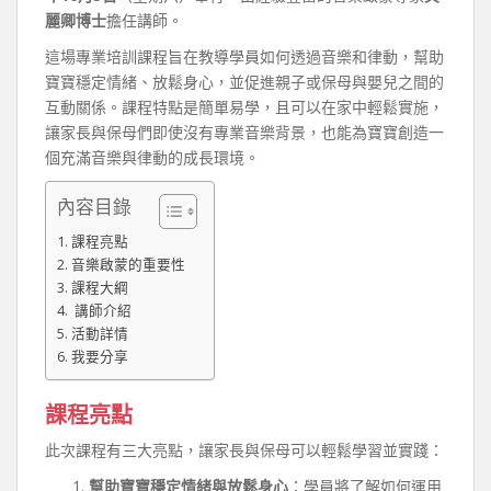
麗卿博士
擔任講師。
這場專業培訓課程旨在教導學員如何透過音樂和律動，幫助
寶寶穩定情緒、放鬆身心，並促進親子或保母與嬰兒之間的
互動關係。課程特點是簡單易學，且可以在家中輕鬆實施，
讓家長與保母們即使沒有專業音樂背景，也能為寶寶創造一
個充滿音樂與律動的成長環境。
內容目錄
課程亮點
音樂啟蒙的重要性
課程大綱
‍ 講師介紹
活動詳情
我要分享
課程亮點
此次課程有三大亮點，讓家長與保母可以輕鬆學習並實踐：
幫助寶寶穩定情緒與放鬆身心
：學員將了解如何運用