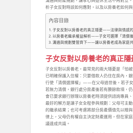
溝通與財產規劃，讓孝心與退休生活不再對立。
析子女反對時該如何應對，以及以房養老如何與
內容目錄
子女反對以房養老的真正隱憂——法律與情感
以房養老繼承權益解析——子女可選擇「清償
溝通與規劃雙管齊下——讓以房養老成為家庭
子女反對以房養老的真正隱
子女反對以房養老，最常見的兩大隱憂是「怕被
已明確保護入住權：只要借款人仍住在房內，銀
行使「清償選擇權」——在父母過世後，若子女
若無力清償，銀行處分房產後若有賸餘款項，仍
會已要求銀行辦理以房養老時須提供諮詢專員、
最好的解方是讓子女全程參與規劃：父母可主動
的繼承結果；也可考慮將部分房產價值先以贈與
律上，父母仍有權自主決定財產運用，但在家庭
議達成共識。