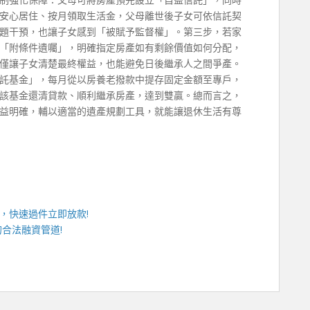
安心居住、按月領取生活金，父母離世後子女可依信託契
題干預，也讓子女感到「被賦予監督權」。第三步，若家
「附條件遺囑」，明確指定房產如有剩餘價值如何分配，
僅讓子女清楚最終權益，也能避免日後繼承人之間爭產。
託基金」，每月從以房養老撥款中提存固定金額至專戶，
該基金還清貸款、順利繼承房產，達到雙贏。總而言之，
益明確，輔以適當的遺產規劃工具，就能讓退休生活有尊
，快速過件立即放款!
的合法融資管道!