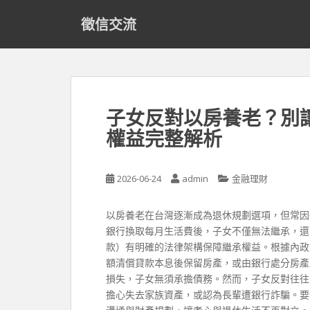
S
徵信交流
k
i
p
t
o
m
子女反對以房養老？別
a
權益完整解析
i
n
c
2026-06-24
admin
金融理財
o
n
t
以房養老在台灣逐漸成為退休規劃選項，但常因
e
銀行換取每月生活費後，子女不僅無法繼承，還
n
款）有明確的法律架構保障繼承權益。根據內政
t
額清償貸款本息後保留房產，或由銀行處分房產
損失，子女無須承擔債務。然而，子女反對往往
擔心失去家族資產，或認為長輩遭銀行詐騙。要