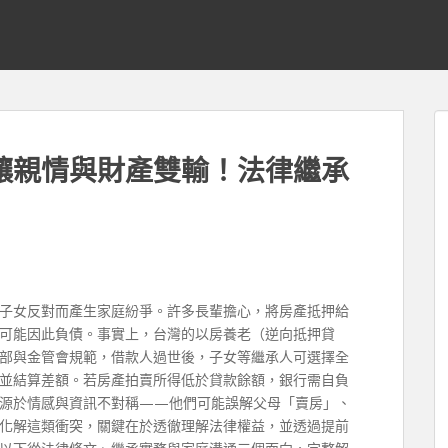
讓親情與財產雙輸！法律繼承
子女反對而產生家庭紛爭。許多長輩擔心，將房產抵押給
可能因此負債。事實上，台灣的以房養老（逆向抵押貸
部與金管會規範，借款人過世後，子女等繼承人可選擇全
並結算差額。若房產拍賣所得低於貸款餘額，銀行需自負
源於情感與資訊不對稱——他們可能誤解父母「賣房」、
化解這類衝突，關鍵在於透徹理解法律權益，並透過提前