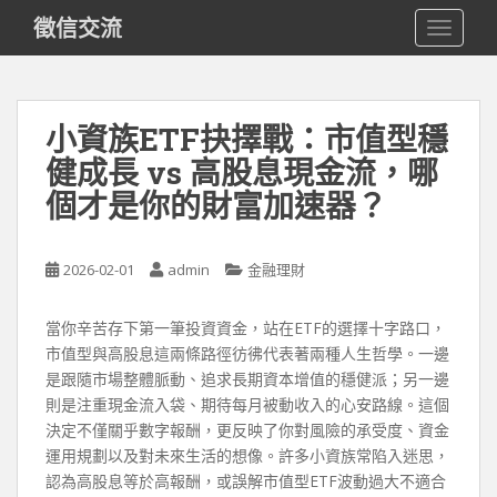
S
徵信交流
TOGGLE
k
i
p
t
小資族ETF抉擇戰：市值型穩
o
健成長 vs 高股息現金流，哪
m
a
個才是你的財富加速器？
i
n
c
2026-02-01
admin
金融理財
o
n
當你辛苦存下第一筆投資資金，站在ETF的選擇十字路口，
t
市值型與高股息這兩條路徑彷彿代表著兩種人生哲學。一邊
e
是跟隨市場整體脈動、追求長期資本增值的穩健派；另一邊
n
則是注重現金流入袋、期待每月被動收入的心安路線。這個
t
決定不僅關乎數字報酬，更反映了你對風險的承受度、資金
運用規劃以及對未來生活的想像。許多小資族常陷入迷思，
認為高股息等於高報酬，或誤解市值型ETF波動過大不適合