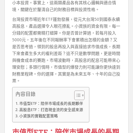
小本投資。事實上，這兩類產品各有其核心邏輯與適合情
境，關鍵在於釐清自己的財務目標與投資性格。
台灣投資市場近年ETF蓬勃發展，從元大台灣50到國泰永續
高股息，產品選擇令人眼花撩亂。小資族的資金有限，每一
分錢的配置都需精打細算。你是否曾計算過，若每月投入
5000元，五年後在不同報酬率下會累積出怎樣的金額？又
是否思考過，領到的股息再投入與直接追求市值成長，長期
下來會產生多大的複利差距？這不只是數學問題，更是時間
與機會成本的賽跑。市場波動時，高股息的配息可能帶來心
理安慰；多頭行情時，市值型的爆發力則可能讓你更快達到
財務里程碑。你的選擇，其實是為未來五年、十年的自己投
票。
內容目錄
市值型ETF：陪伴市場成長的長期夥伴
高股息ETF：打造現金流的安全感來源
小資族的實戰配置策略
市值型ETF：陪伴市場成長的長期