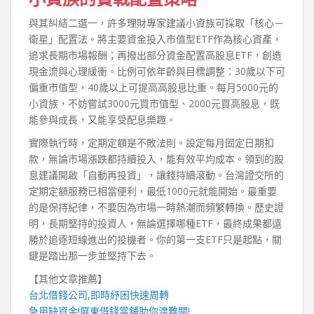
與其糾結二選一，許多理財專家建議小資族可採取「核心－
衛星」配置法。將主要資金投入市值型ETF作為核心資產，
追求長期市場報酬；再撥出部分資金配置高股息ETF，創造
現金流與心理緩衝。比例可依年齡與目標調整：30歲以下可
偏重市值型，40歲以上可提高高股息比重。每月5000元的
小資族，不妨嘗試3000元買市值型、2000元買高股息，既
能參與成長，又能享受配息樂趣。
實際執行時，定期定額是不敗法則。設定每月固定日期扣
款，無論市場漲跌都持續投入，能有效平均成本。領到的股
息建議開啟「自動再投資」，讓錢持續滾動。台灣證交所的
定期定額服務已相當便利，最低1000元就能開始。最重要
的是保持紀律，不要因為市場一時熱潮而頻繁轉換。歷史證
明，長期堅持的投資人，無論選擇哪種ETF，最終成果都遠
勝於追逐短線進出的投機者。你的第一支ETF只是起點，關
鍵是踏出那一步並堅持下去。
【其他文章推薦】
台北借錢
公司,即時紓困快速周轉
急用缺資金!
屏東借錢
當舖助你渡難關!