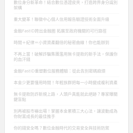
數位身分新革命！結合數位憑證皮夾，打造跨界身分識別
架構
重大變革！聯徵中心個人信用報告驗證技術全面升級
金融FastID跨出金融圈 拓展至政府機關的可行路徑
時間＋紀律＝小資資產翻倍的秘密曲線！你也能辦到
不再上當！破解詐騙集團濫用無卡提款的新手法，保護你
的血汗錢
金融FastID重塑數位服務體驗：從此告別密碼麻煩
本金少更要懂用時間！年輕族群把每一小時變成複利資產
無卡提款防詐新規上路，人頭戶真能就此絕跡？專家曝關
鍵盲點
別再被股市嚇出場！掌握本金累積三大心法，讓波動成為
你財富成長的最佳推手
你的錢安全嗎？數位金融時代的交易安全與技術防禦