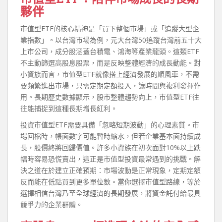
夥伴
市值型ETF的核心精神是「買下整個市場」或「追蹤大型企
業指數」。以台灣市場為例，元大台灣50追蹤台灣前五十大
上市公司，成分股涵蓋台積電、鴻海等產業龍頭。這類ETF
不主動篩選高股息股票，而是反映整體經濟的成長動能。對
小資族而言，市值型ETF就像搭上經濟發展的順風車，不需
要頻繁進出市場，只需定期定額投入，讓時間與複利發揮作
用。長期歷史數據顯示，股市整體趨勢向上，市值型ETF往
往能捕捉到這種長期增長紅利。
投資市值型ETF需要具備「忽略短期波動」的心理素質。市
場回檔時，帳面數字可能暫時縮水，但若企業基本面持續成
長，股價終將回歸價值。許多小資族在初次面對10%以上跌
幅時容易恐慌賣出，這正是市值型投資最常遇到的挑戰。解
決之道在於建立正確預期：市場波動是正常現象，定期定額
反而能在低點買到更多單位數。當你選擇市值型路線，等於
選擇相信台灣乃至全球經濟的長期發展，將資金託付給最具
競爭力的企業群體。