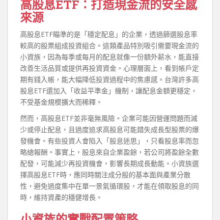
高股息ETF：打造現金流的安全感
來源
高股息ETF瞄準的是「穩定配息」的企業，透過篩選股息率
較高的股票組成投資組合。這類產品特別吸引需要現金流的
小資族，因為每季或每月的配息就像一份額外薪水，能直接
改善生活品質或提供再投資資金。心理層面上，看到帳戶定
期有錢入帳，能大幅降低投資過程中的焦慮感。台灣許多高
股息ETF還加入「收益平準金」機制，讓配息金額更穩定，
不受基金規模擴大而稀釋。
然而，高股息ETF並非毫無風險。企業可能因營運問題而減
少或停止配息，且過度追求高股息可能錯失成長型股票的爆
發機會。有些投資人會陷入「股息迷思」，只看股息率而忽
略總報酬。事實上，股息來自企業盈餘，若公司將盈餘全數
配發，可能減少再投資機會，影響長期成長動能。小資族選
擇高股息ETF時，應同時關注成分股的基本面與產業分散
性，避免過度集中在單一景氣循環股，才能在領取股息的同
時，維持資產的穩健增長。
小資族的實戰配置策略