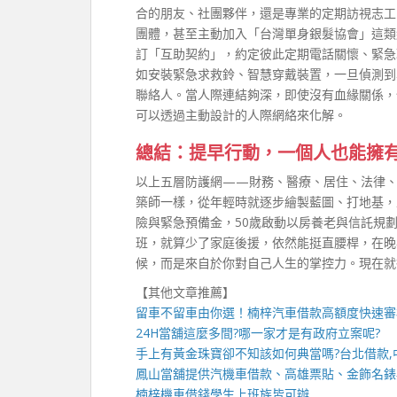
合的朋友、社團夥伴，還是專業的定期訪視志工
團體，甚至主動加入「台灣單身銀髮協會」這類
訂「互助契約」，約定彼此定期電話關懷、緊急
如安裝緊急求救鈴、智慧穿戴裝置，一旦偵測到
聯絡人。當人際連結夠深，即使沒有血緣關係，
可以透過主動設計的人際網絡來化解。
總結：提早行動，一個人也能擁
以上五層防護網——財務、醫療、居住、法律
築師一樣，從年輕時就逐步繪製藍圖、打地基，
險與緊急預備金，50歲啟動以房養老與信託規
班，就算少了家庭後援，依然能挺直腰桿，在晚
候，而是來自於你對自己人生的掌控力。現在就
【其他文章推薦】
留車不留車由你選！
楠梓汽車借款
高額度快速審
24H當舖
這麼多間?哪一家才是有政府立案呢?
手上有黃金珠寶卻不知該如何典當嗎?
台北借款
,
鳳山當舖
提供汽機車借款、高雄票貼、金飾名錶
楠梓機車借錢
學生上班族皆可辦