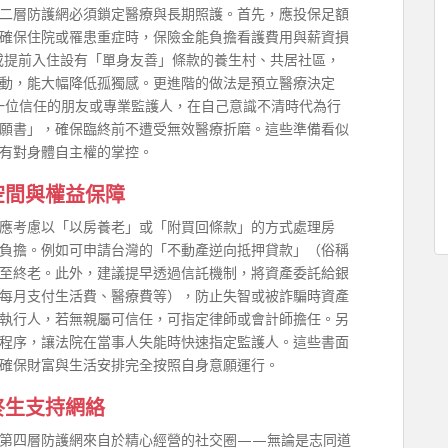
二層防護網必須鎖定醫療與長期照護。首先，應投保足額
確保住院或罹患重症時，保險金能負擔看護費用與薪資損
，或提前入住設有「單身友善」條款的養生村、共居社區，
動，能大幅降低孤獨感。更進階的做法是預立醫療決定
一位信任的朋友或專業監護人，在自己意識不清時代為行
願書」，確保臨終前不遭受無效醫療折磨。這些準備看似
有對身體自主權的掌控。
空間與權益保障
應考慮以「以房養老」或「附買回條款」的方式處理房
負擔。例如可申請台灣的「不動產逆向抵押貸款」（俗稱
至終老。此外，建議提早透過信託機制，將資產委託給銀
每月支付生活費、醫療費等），防止失智或被詐騙時資產
執行人，若無親屬可信任，可指定律師或會計師擔任。另
程序，讓法院在當事人失能時快速指定監護人。這些書面
確保財富與生活安排完全按照自身意願運行。
終生支持網絡
第四層防護網來自於精心經營的社交圈——無論是志同道