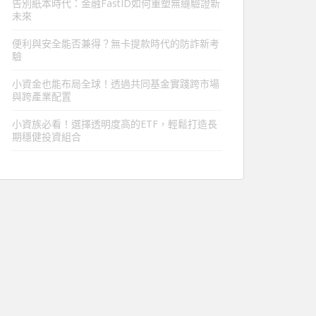
告別紙本時代：金融FastID如何重塑無縫驗證新
未來
便利與安全能否兼得？無卡提款時代的防詐新考
驗
小資金也能布局全球！透過共同基金實踐跨市場
與跨產業配置
小資族必看！選擇透明度高的ETF，輕鬆打造長
期穩健投資組合