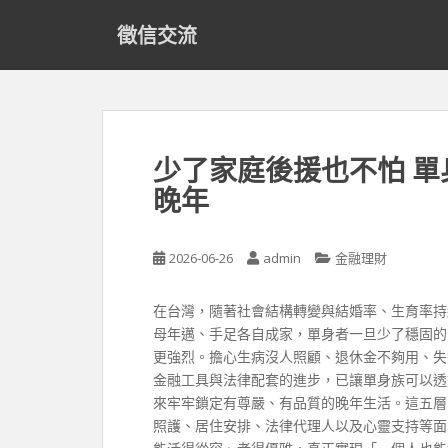
S
徵信交流
k
i
p
t
o
m
少了家庭後援也不怕 
a
晚年
i
n
c
2026-06-26
admin
金融理財
o
n
t
在台灣，隨著社會結構轉變與結婚率、生育率持
e
母年邁、手足各自成家，單身者一旦少了穩固的
n
更強烈。擔心生病沒人照顧、退休金不夠用、失
t
金融工具與法律配套的進步，已讓單身族可以透
來牢牢鎖定有尊嚴、有品質的晚年生活。這五層
照護、居住安排、法律代理人以及心靈支持等面