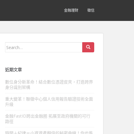
金融理財
徵信
Search
for:
近期文章
數位身分新革命！結合數位憑證皮夾，打造跨界
身分識別架構
重大變革！聯徵中心個人信用報告驗證技術全面
升級
金融FastID跨出金融圈 拓展至政府機關的可行
路徑
時間＋紀律＝小資資產翻倍的秘密曲線！你也能