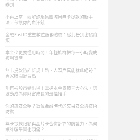
辦到
不再上當！破解詐騙集團濫用無卡提款的新手
法，保護你的血汗錢
金融FastID重塑數位服務體驗：從此告別密碼麻
煩
本金少更要懂用時間！年輕族群把每一小時變成
複利資產
無卡提款防詐新規上路，人頭戶真能就此絕跡？
專家曝關鍵盲點
別再被股市嚇出場！掌握本金累積三大心法，讓
波動成為你財富成長的最佳推手
你的錢安全嗎？數位金融時代的交易安全與技術
防禦
無卡提款限額與晶片卡合併計算的防護力，為何
讓詐騙集團也頭痛？