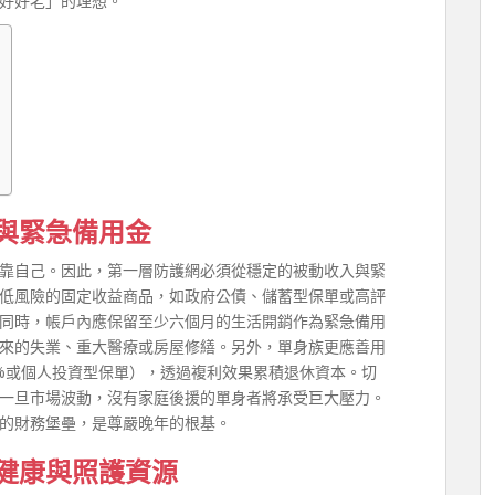
好好老」的理想。
與緊急備用金
靠自己。因此，第一層防護網必須從穩定的被動收入與緊
投入低風險的固定收益商品，如政府公債、儲蓄型保單或高評
同時，帳戶內應保留至少六個月的生活開銷作為緊急備用
來的失業、重大醫療或房屋修繕。另外，單身族更應善用
%或個人投資型保單），透過複利效果累積退休資本。切
一旦市場波動，沒有家庭後援的單身者將承受巨大壓力。
的財務堡壘，是尊嚴晚年的根基。
健康與照護資源