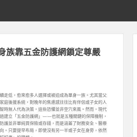
單身族靠五金防護網鎖定尊嚴
續走低，愈來愈多人選擇或被迫成為單身一族。尤其當父
家庭後援系統，對晚年的焦慮感往往比有伴侶或子女的人
智時無人代為決策，這些恐懼並非空穴來風。然而，現代
過建立「五金防護網」——也就是五種關鍵的保障機制，
防護並非單純買保險或存錢，而是涵蓋了財務安全、醫療
向。只要提早布局，即使沒有另一半或子女在身旁，依然