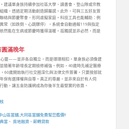
。建議單身族持續參加社區大學、讀書會、登山隊或宗教
組織，透過定期活動創造歸屬感。此外，可與三五好友簽
聯絡與節慶聚會，形同虛擬家庭。科技工具也能輔助：例
異常（如跌倒、心跳驟停），系統會自動通報119與指定
依然能在生病或節慶時獲得溫暖。孤獨感並非必然，而是
有圓滿晚年
、心靈——並非各自獨立，而是環環相扣。單身族必須像建
並隨著年齡增長定期檢修補強。例如，40歲時先補足醫療
劃，60歲開始執行社交圈深化與法律文件簽署。只要按部就
年保有選擇權與自尊。真正的尊嚴，並非來自於有人伺
行動，讓五金防護網成為你後半生最堅實的依靠。
核
中山區當舖
,
大同區當舖
免費幫您鑑價!!
典當、 房地融資、薪轉貸款