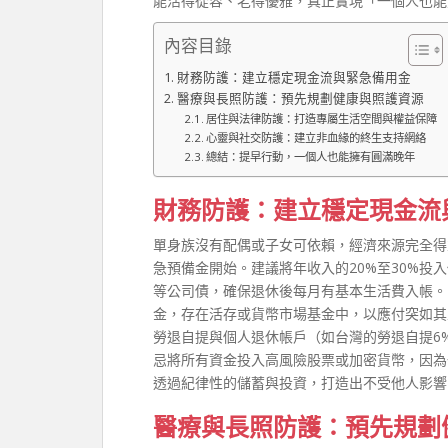
能活得從容、老得優雅，真正實現「一個人也能
內容目錄
財務防護：建立穩定現金流與緊急備用金
醫療與長照防護：預先規劃健康與照護資源
居住與法律防護：打造專屬生活空間與權益保障
心靈與社交防護：建立非血緣的終生支持網絡
總結：提早行動，一個人也能擁有圓滿晚年
財務防護：建立穩定現金流
單身族沒有配偶或子女可依賴，經濟來源完全得
急預備金開始。建議將年收入的20%至30%
等公司債，確保退休後每月有基本生活費入帳。
金，存在活存或貨幣市場基金中，以應付突如其
勞退自提與個人退休帳戶（如台灣的勞退自提6
忌將所有資金投入高風險股票或加密貨幣，因為
透過紀律性的儲蓄與投資，打造出不受他人影響
醫療與長照防護：預先規劃