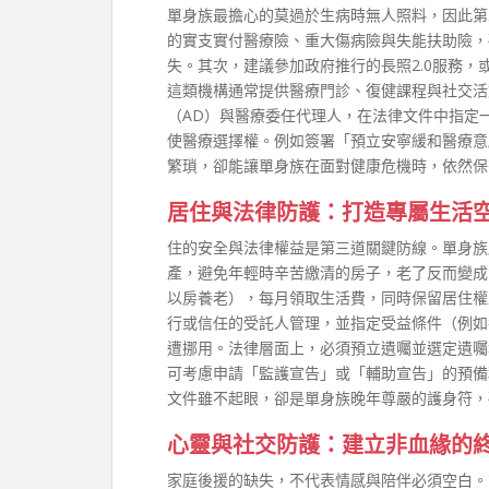
單身族最擔心的莫過於生病時無人照料，因此第
的實支實付醫療險、重大傷病險與失能扶助險，
失。其次，建議參加政府推行的長照2.0服務
這類機構通常提供醫療門診、復健課程與社交活
（AD）與醫療委任代理人，在法律文件中指定
使醫療選擇權。例如簽署「預立安寧緩和醫療意
繁瑣，卻能讓單身族在面對健康危機時，依然保
居住與法律防護：打造專屬生活
住的安全與法律權益是第三道關鍵防線。單身族
產，避免年輕時辛苦繳清的房子，老了反而變成
以房養老），每月領取生活費，同時保留居住權
行或信任的受託人管理，並指定受益條件（例如
遭挪用。法律層面上，必須預立遺囑並選定遺囑
可考慮申請「監護宣告」或「輔助宣告」的預備
文件雖不起眼，卻是單身族晚年尊嚴的護身符，
心靈與社交防護：建立非血緣的
家庭後援的缺失，不代表情感與陪伴必須空白。