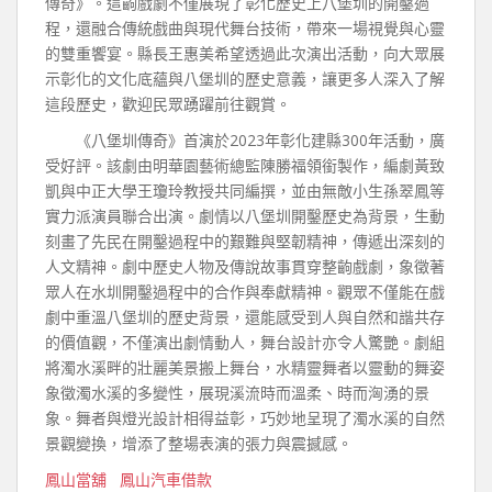
傳奇》。這齣戲劇不僅展現了彰化歷史上八堡圳的開鑿過
程，還融合傳統戲曲與現代舞台技術，帶來一場視覺與心靈
的雙重饗宴。縣長王惠美希望透過此次演出活動，向大眾展
示彰化的文化底蘊與八堡圳的歷史意義，讓更多人深入了解
這段歷史，歡迎民眾踴躍前往觀賞。
《八堡圳傳奇》首演於2023年彰化建縣300年活動，廣
受好評。該劇由明華園藝術總監陳勝福領銜製作，編劇黃致
凱與中正大學王瓊玲教授共同編撰，並由無敵小生孫翠鳳等
實力派演員聯合出演。劇情以八堡圳開鑿歷史為背景，生動
刻畫了先民在開鑿過程中的艱難與堅韌精神，傳遞出深刻的
人文精神。劇中歷史人物及傳說故事貫穿整齣戲劇，象徵著
眾人在水圳開鑿過程中的合作與奉獻精神。觀眾不僅能在戲
劇中重溫八堡圳的歷史背景，還能感受到人與自然和諧共存
的價值觀，不僅演出劇情動人，舞台設計亦令人驚艷。劇組
將濁水溪畔的壯麗美景搬上舞台，水精靈舞者以靈動的舞姿
象徵濁水溪的多變性，展現溪流時而溫柔、時而洶湧的景
象。舞者與燈光設計相得益彰，巧妙地呈現了濁水溪的自然
景觀變換，增添了整場表演的張力與震撼感。
鳳山當舖
鳳山汽車借款