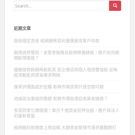
Search
for:
近期文章
吸收穩定資金 純網銀祭高利優惠搶攻客戶存款
融資過熱警訊！金管會擬推台股槓桿儀錶板，散戶如何避
開斷頭風險？
國銀放款餘額再創新高 民企備貨與個人借貸雙強勁 反映
經濟動能與資金需求熱絡
匯率評價面處於低檔 新興市場貨幣升值空間可期
地緣政治重組供應鏈 新興市場股債迎來黃金機遇？
多貸同堂引爆錢潮！單月千億資金狂押台股，散戶與法人
的最新算盤
純網銀存款額度上限加碼 大額資金管理市場爭霸戰開打