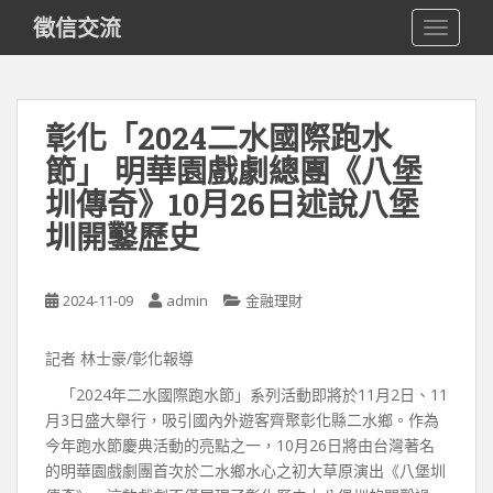
S
徵信交流
TOGGLE
k
i
p
t
彰化「2024二水國際跑水
o
節」 明華園戲劇總團《八堡
m
a
圳傳奇》10月26日述說八堡
i
圳開鑿歷史
n
c
o
2024-11-09
admin
金融理財
n
t
記者 林士豪/彰化報導
e
n
「2024年二水國際跑水節」系列活動即將於11月2日、11
t
月3日盛大舉行，吸引國內外遊客齊聚彰化縣二水鄉。作為
今年跑水節慶典活動的亮點之一，10月26日將由台灣著名
的明華園戲劇團首次於二水鄉水心之初大草原演出《八堡圳