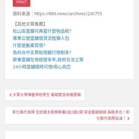
PRINT
資料來源：https://886.news/archives/230755
【其他文章推薦】
松山區當舖
可典當什麼物品呢?
專業
公營當舖
借貸流程懶人包
什麼是
動產質借
?
為何
台中支票貼現
銀行限制多?
屏東當舖
在地經營多年,政府合法立案
24小時當舖
隨時可借!用心為您
文
大葉大學傳藝學程學生 暑期實習收穫豐碩
章
導
彰化縣代表隊 全民運太極拳斬獲6金2銀2銅 穿金戴銀披銅 為縣爭光！彰
覽
化縣代表隊加油！