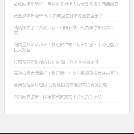
放款結構全解析：民營企業與個人放款雙雙飆出同期新高
黃金避險新顯學 散戶如何靠它打造資產安全網？
純網銀瘋了？高利活存、回饋狂撒，只為讓你把錢留下
來！
讓閑置資金活起來！善用數位賬戶每日計息，小錢也能滾
出大效益
待機等買點搭配高利活存 靈活資金管理新思維
高利搶客大戰開打！銀行競推存款利率優惠擴大往來客群
善用數位帳戶理財 分散風險與靈活配置的實戰策略
四貸同堂激增！國銀放款數據揭密台股資金源頭