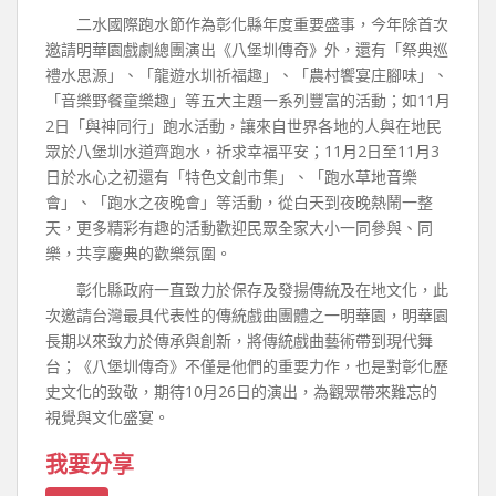
二水國際跑水節作為彰化縣年度重要盛事，今年除首次
邀請明華園戲劇總團演出《八堡圳傳奇》外，還有「祭典巡
禮水思源」、「龍遊水圳祈福趣」、「農村饗宴庄腳味」、
「音樂野餐童樂趣」等五大主題一系列豐富的活動；如11月
2日「與神同行」跑水活動，讓來自世界各地的人與在地民
眾於八堡圳水道齊跑水，祈求幸福平安；11月2日至11月3
日於水心之初還有「特色文創市集」、「跑水草地音樂
會」、「跑水之夜晚會」等活動，從白天到夜晚熱鬧一整
天，更多精彩有趣的活動歡迎民眾全家大小一同參與、同
樂，共享慶典的歡樂氛圍。
彰化縣政府一直致力於保存及發揚傳統及在地文化，此
次邀請台灣最具代表性的傳統戲曲團體之一明華園，明華園
長期以來致力於傳承與創新，將傳統戲曲藝術帶到現代舞
台；《八堡圳傳奇》不僅是他們的重要力作，也是對彰化歷
史文化的致敬，期待10月26日的演出，為觀眾帶來難忘的
視覺與文化盛宴。
我要分享