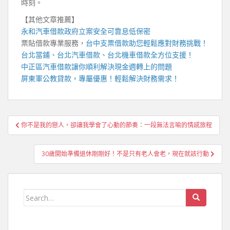
時刻。
【其他文章推薦】
永和汽車借款
政府立案安全可靠息低保密
票貼借款專業服務，
台中支票借款
助您輕鬆應對財務挑戰！
台北當鋪
、
台北汽車借款
、
台北機車借款
全方位支援！
中正區汽車借款
讓你順利解決現金週轉上的問題
屏東軍公教貸款
，專屬優惠！輕鬆解決財務需求！
文
你不是我的戀人，卻讓我學會了心動的節奏：一段無法言喻的情感旅程
章
導
30歲開始準備退休剛剛好！不是只有老人會老，現在就該行動
覽
Search
for: