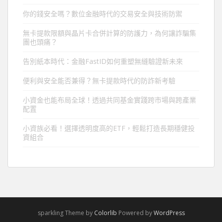
你的錢安全嗎？數位金融時代的交易安全與技術防禦
無卡提款限額與晶片卡合併計算的防護力，為何讓詐騙集
團也頭痛？
告別紙本時代：金融FastID如何重塑無縫驗證新未來
便利與安全能否兼得？無卡提款時代的防詐新考驗
小資金也能布局全球！透過共同基金實踐跨市場與跨產業
配置
小資族必看！選擇透明度高的ETF，輕鬆打造長期穩健投
資組合
sparkling Theme by
Colorlib
Powered by
WordPress