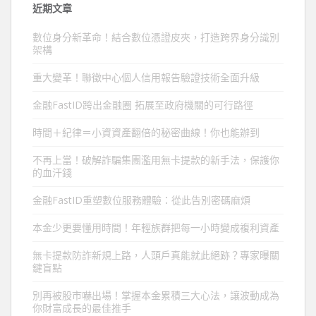
近期文章
數位身分新革命！結合數位憑證皮夾，打造跨界身分識別
架構
重大變革！聯徵中心個人信用報告驗證技術全面升級
金融FastID跨出金融圈 拓展至政府機關的可行路徑
時間＋紀律＝小資資產翻倍的秘密曲線！你也能辦到
不再上當！破解詐騙集團濫用無卡提款的新手法，保護你
的血汗錢
金融FastID重塑數位服務體驗：從此告別密碼麻煩
本金少更要懂用時間！年輕族群把每一小時變成複利資產
無卡提款防詐新規上路，人頭戶真能就此絕跡？專家曝關
鍵盲點
別再被股市嚇出場！掌握本金累積三大心法，讓波動成為
你財富成長的最佳推手