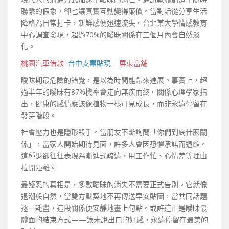
聯繫的假象，卻也讓真實互動變得廉價。當對話從分享生活
降格為日常打卡，新鮮感便迅速流失。台北某大學情感教育
中心調查發現，超過70%的曖昧關係在三個月內會自然淡
化。
桃園汽車借款
台中支票貼現
屏東當舖
曖昧期最危險的錯覺，是以為時間能帶來進展。事實上，超
過半年的曖昧有87%機率會走向無疾而終。關係心理學家指
出，健康的感情應該像植物一樣可見成長，而非永遠停留在
發芽階段。
社會壓力也是隱形殺手。當朋友不斷詢問「你們到底什麼關
係」，當家人開始期待見面，許多人會因恐懼承諾而退縮。
這種退卻往往表現為漸進式疏遠，用工作忙、心情差等理由
拉開距離。
最殘忍的真相是，多數曖昧的消失不需要正式告別。它就像
退潮般自然，當雙方默契地不再傳送早安貼圖，當共同話題
逐一耗盡，這段關係便安靜地畫上句點。或許這正是曖昧最
體面的結束方式——讓未說出口的好感，永遠停留在最美的