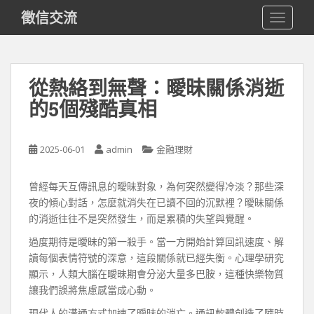
S
徵信交流
TOGGLE
k
i
p
t
從熱絡到無聲：曖昧關係消逝
o
的5個殘酷真相
m
a
i
2025-06-01
admin
金融理財
n
c
o
曾經每天互傳訊息的曖昧對象，為何突然變得冷淡？那些深
n
夜的傾心對話，怎麼就消失在已讀不回的沉默裡？曖昧關係
t
的消逝往往不是突然發生，而是累積的失望與覺醒。
e
過度期待是曖昧的第一殺手。當一方開始計算回訊速度、解
n
讀每個表情符號的深意，這段關係就已經失衡。心理學研究
t
顯示，人類大腦在曖昧期會分泌大量多巴胺，這種快樂物質
讓我們誤將焦慮感當成心動。
現代人的溝通方式加速了曖昧的消亡。通訊軟體創造了隨時