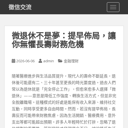
S
徵信交流
TOGGLE
k
i
p
t
微退休不是夢：提早佈局，讓
o
你無懼長壽財務危機
m
a
i
2026-06-06
admin
金融理財
n
c
o
隨著醫療進步與生活品質提升，現代人的壽命不斷延長，退
n
休後可能還有二、三十年甚至更長的時光要度過。過去人們
t
常以為退休就是「完全停止工作」，但愈來愈多人選擇「微
e
退休」——意思是降低工作強度、轉換生活方式，但並非完
n
全脫離職場。這種模式的好處是能保有收入來源、維持社交
t
互動，同時享受更多自由時間。然而，若沒有提早佈局，長
壽反而可能帶來財務焦慮，因為生活開銷、醫療費用、意外
支出等都可能超出預期。許多人年輕時忙於打拚，忽略了退