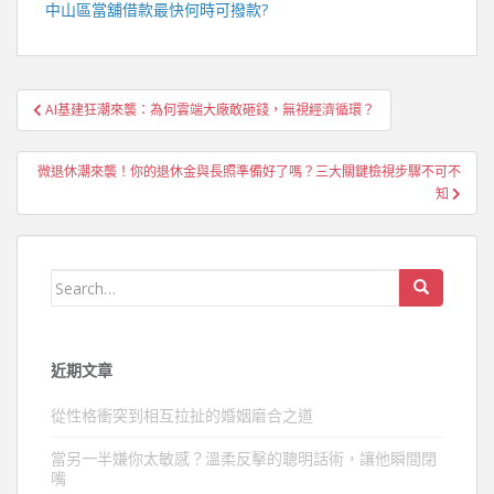
中山區當舖
借款最快何時可撥款?
文
AI基建狂潮來襲：為何雲端大廠敢砸錢，無視經濟循環？
章
導
微退休潮來襲！你的退休金與長照準備好了嗎？三大關鍵檢視步驟不可不
覽
知
Search
for:
近期文章
從性格衝突到相互拉扯的婚姻磨合之道
當另一半嫌你太敏感？溫柔反擊的聰明話術，讓他瞬間閉
嘴