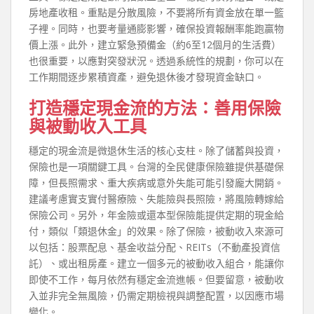
房地產收租。重點是分散風險，不要將所有資金放在單一籃
子裡。同時，也要考量通膨影響，確保投資報酬率能跑贏物
價上漲。此外，建立緊急預備金（約6至12個月的生活費）
也很重要，以應對突發狀況。透過系統性的規劃，你可以在
工作期間逐步累積資產，避免退休後才發現資金缺口。
打造穩定現金流的方法：善用保險
與被動收入工具
穩定的現金流是微退休生活的核心支柱。除了儲蓄與投資，
保險也是一項關鍵工具。台灣的全民健康保險雖提供基礎保
障，但長照需求、重大疾病或意外失能可能引發龐大開銷。
建議考慮實支實付醫療險、失能險與長照險，將風險轉嫁給
保險公司。另外，年金險或還本型保險能提供定期的現金給
付，類似「類退休金」的效果。除了保險，被動收入來源可
以包括：股票配息、基金收益分配、REITs（不動產投資信
託）、或出租房產。建立一個多元的被動收入組合，能讓你
即使不工作，每月依然有穩定金流進帳。但要留意，被動收
入並非完全無風險，仍需定期檢視與調整配置，以因應市場
變化。