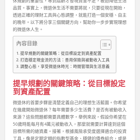
休規劃的重要性，等到屆齡才發現資金不足，被迫降低生活
品質。事實上，微退休生活不需要將就，只要從現在開始，
透過正確的理財工具與心態調整，就能打造一個安穩、自主
的晚年。以下將分享三個關鍵方向，幫助你一步步實現理想
的微退休人生。
內容目錄
提早規劃的關鍵策略：從目標設定到資產配置
打造穩定現金流的方法：善用保險與被動收入工具
調整心態，享受微退休時光：時間管理與生活意義
提早規劃的關鍵策略：從目標設定
到資產配置
微退休的首要步驟是清楚定義自己的理想生活藍圖。你希望
在幾歲開始微退休？每年需要多少生活費？是否有被動收入
來源？這些問題都需要具體數字。舉例來說，假設你希望在
50歲時能每月有4萬元被動收入，那麼就需要計算達到這個
目標所需的總資產。接著，根據風險承受度選擇適合的投資
工具，像是定期定額的指數型基金、穩健的債券組合，或是