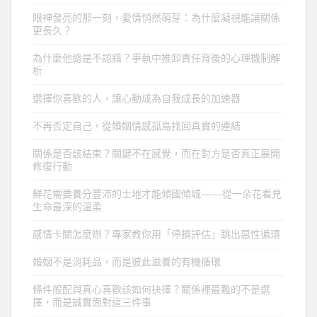
眼神發亮的那一刻，愛情悄然萌芽：為什麼凝視能讓關係
更長久？
為什麼他總是不認錯？爭執中推卸責任背後的心理機制解
析
選擇你喜歡的人，讓心動成為自我成長的加速器
不再否定自己，從婚姻情感孤島找回真實的連結
關係是否該結束？關鍵不在感覺，而在對方是否真正展開
修復行動
鮮花需要養分豐沛的土地才能傾國傾城——從一朵花看見
生命最深的溫柔
感情卡關怎麼辦？專家教你用「停損評估」跳出惡性循環
婚姻不是消耗品，而是彼此滋養的有機循環
條件般配與真心喜歡該如何抉擇？關係裡最難的不是選
擇，而是誠實面對這三件事