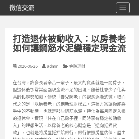
S
徵信交流
TOGGLE
k
i
p
t
打造退休被動收入：以房養老
o
如何讓鋼筋水泥變穩定現金流
m
a
i
2026-06-26
admin
金融理財
n
c
o
在台灣，許多長者辛苦一輩子，最大的資產就是一間房子，
n
但退休後卻常常面臨現金流不足的困境。隨著社會少子化與
t
高齡化趨勢加劇，傳統「養兒防老」的觀念逐漸式微，取而
e
代之的是「以房養老」的創新理財模式。這種方案讓你能將
n
手中的不動產，也就是那些鋼筋水泥，轉化為每月固定入帳
t
的退休金，實現「住在自己房子裡，同時享有穩定被動收
入」的理想生活。以房養老的核心概念是「逆向抵押貸
款」，也就是將房屋抵押給銀行，銀行依照房屋估值、屋主