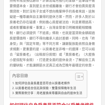
持有年限及預估餘命，計算出每月撥付的金額。這筆錢不需
要償還本金，直到屋主去世或搬離後，銀行才會拍賣房屋清
償貸款。對於沒有子女或不想向晚輩伸手的長者來說，這無
疑是一種尊嚴與自主兼得的退休方案。然而，許多人對於以
房養老仍存在疑慮，例如擔心房屋被法拍、利息累積過高、
或者影響繼承權。事實上，台灣金管會已明確規範相關機
制，銀行必須提供「不追索」條款，也就是當貸款金額超過
房屋價值時，銀行不得向繼承人追討差額。同時，也有「終
身型」與「固定年期」等不同方案，讓銀髮族能依照自身需
求規劃。更重要的是，以房養老並非唯一的選擇，您可以結
合「留房養老」（出租部分房間）或「賣房養老」（大屋換
小屋搭配年金險），打造更全面的退休金流。了解這些工具
的優缺點，才能讓鋼筋水泥真正成為您晚年最穩定的依靠。
內容目錄
如何評估自身房產是否符合以房養老條件
以房養老結合信託與保險，雙重保障晚年生活
實際案例分享：用老屋換來尊嚴與自由的退休生活