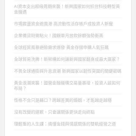
AI資本支出超級周期來襲！新興國家如何抓住科技轉型黃
金機遇
市場震盪資金避風港 高流動性活存帳戶成投資人新寵
企業備貨剛需點火！國銀單月放款餘額強勢衝高
全球經貿風暴避險需求爆發 黃金存摺申購人氣狂飆
全球貿易洗牌！新架構如何讓新興國家翻身成最大贏家？
不畏全球通膨與升息浪潮 新興國家以韌性突圍的關鍵密碼
黃金浪潮來襲！國營金融機構交易量暴增，投資人該如何
布局？
性格不合只是藉口？跨越差異的婚姻，才能越走越穩
沒有改變的道歉，只會讓關係更快走向終點
理輕重的人生課：搞懂金錢與情感關係的雙軌經營之道