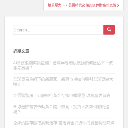
導
雙重壓力下，長壽時代必備的退休財務新思維
覽
Search
for:
近期文章
AI基建浪潮席捲亞洲！台灣半導體供應鏈如何搶佔下一波
兆元商機？
全球貿易重組下的新贏家：新興市場如何吸引全球資金大
遷徙？
金價驚驚漲！公股銀行黃金存摺申購爆量 改寫歷史新高
全球避險需求帶動黃金開戶熱潮，投資人該如何聰明進
場？
免綁約隨存隨取高利活存 靈活資金打造你的資產防禦陣線