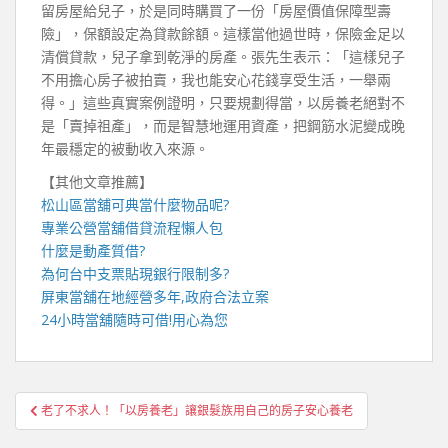
留房屋給兒子，於是同時購買了一份「房屋價值保障型壽
險」，保額設定為貸款餘額。這樣當他過世時，保險金足以
清償貸款，兒子拿到乾淨的房產。張先生表示：「這樣兒子
不用擔心房子被拍賣，我也能安心花錢享受生活，一舉兩
得。」這些真實案例證明，只要規劃得當，以房養老絕對不
是「賣掉祖產」，而是智慧地運用資產，把鋼筋水泥變成晚
年最穩定的被動收入來源。
【其他文章推薦】
松山區當舖
可典當什麼物品呢?
專業
公營當舖
借貸流程懶人包
什麼是
動產質借
?
為何
台中支票貼現
銀行限制多?
屏東當舖
在地經營多年,政府合法立案
24小時當舖
隨時可借!用心為您
文
老了不求人！「以房養老」讓銀髮族用自己的房子安心養老
章