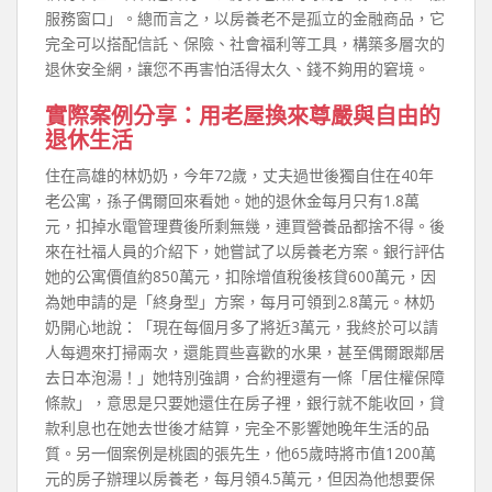
服務窗口」。總而言之，以房養老不是孤立的金融商品，它
完全可以搭配信託、保險、社會福利等工具，構築多層次的
退休安全網，讓您不再害怕活得太久、錢不夠用的窘境。
實際案例分享：用老屋換來尊嚴與自由的
退休生活
住在高雄的林奶奶，今年72歲，丈夫過世後獨自住在40年
老公寓，孫子偶爾回來看她。她的退休金每月只有1.8萬
元，扣掉水電管理費後所剩無幾，連買營養品都捨不得。後
來在社福人員的介紹下，她嘗試了以房養老方案。銀行評估
她的公寓價值約850萬元，扣除增值稅後核貸600萬元，因
為她申請的是「終身型」方案，每月可領到2.8萬元。林奶
奶開心地說：「現在每個月多了將近3萬元，我終於可以請
人每週來打掃兩次，還能買些喜歡的水果，甚至偶爾跟鄰居
去日本泡湯！」她特別強調，合約裡還有一條「居住權保障
條款」，意思是只要她還住在房子裡，銀行就不能收回，貸
款利息也在她去世後才結算，完全不影響她晚年生活的品
質。另一個案例是桃園的張先生，他65歲時將市值1200萬
元的房子辦理以房養老，每月領4.5萬元，但因為他想要保