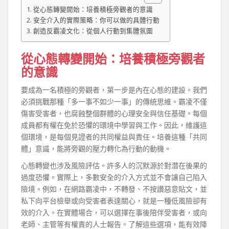
從心態轉變開始：培養積極旁觀者的意識
安全介入的實際策略：你可以做的具體行動
創造反霸凌文化：從個人行動到集體氛圍
從心態轉變開始：培養積極旁觀者
的意識
要成為一名積極的旁觀者，第一步是內在心態的建設。我們
必須挑戰那種「多一事不如少一事」的傳統思維。霸凌不僅
傷害受害者，也腐蝕整個群體的心理安全與信任基礎。每個
成員都有權在免於恐懼的環境中學習與工作。因此，維護這
個環境，是每個見證者的共同權益與責任。培養這種「共同
體」意識，能將旁觀的壓力轉化為行動的動機。
心態轉變也涉及風險評估。許多人的沉默源於對潛在後果的
過度恐懼。實際上，多數安全的介入方式並不會讓自己陷入
險境。例如，在網路霸凌中，不轉發、不按讚惡意貼文，並
私下向平台檢舉或向受害者表達關心，就是一種低風險卻有
效的介入。在實體場合，可以選擇在事後陪伴受害者，或向
老師、主管等有權責的人士報告。了解這些選項，能有效降