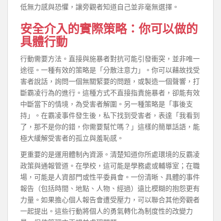
低無力感與恐懼，讓旁觀者知道自己並非毫無選擇。
安全介入的實際策略：你可以做的
具體行動
行動需要方法。直接與施暴者對抗可能引發衝突，並非唯一
途徑。一種有效的策略是「分散注意力」。你可以藉故找受
害者說話，詢問一個無關緊要的問題，或製造一個聲響，打
斷霸凌行為的進行。這種方式不直接指責施暴者，卻能有效
中斷當下的情境，為受害者解圍。另一種策略是「事後支
持」。在霸凌事件發生後，私下找到受害者，表達「我看到
了，那不是你的錯，你需要幫忙嗎？」這樣的簡單話語，能
極大緩解受害者的孤立與羞恥感。
更重要的是運用體制內資源。清楚知道你所處環境的反霸凌
政策與通報管道。在學校，這可能是學務處或輔導室；在職
場，可能是人資部門或性平委員會。一份清晰、具體的事件
報告（包括時間、地點、人物、經過）遠比模糊的抱怨更有
力量。如果擔心個人報告會遭受壓力，可以聯合其他旁觀者
一起提出。這些行動將個人的勇氣轉化為制度性的改變力