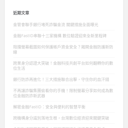
近期文章
金管會聯手銀行堵死詐騙金流 關鍵措施全面曝光
金融FastID串聯十三家機構 數位驗證迎來全新里程碑
阻擋螢幕截圖如何保護帳戶資金安全？揭開金融防護新防
線
跨業身分認證大突破！金融科技共創平台如何翻轉你的數
位生活
銀行防詐再進化！三大措施聯合出擊，守住你的血汗錢
不再讓詐騙集團偷看你的手機！限制螢幕分享如何成為數
位金融防詐新武器
解密金融FastID：安全與便利的智慧平衡
跨機構身分識別落地生根，台灣數位經濟迎來關鍵突破