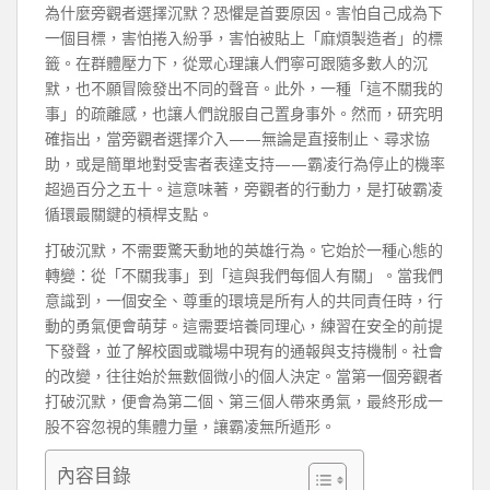
為什麼旁觀者選擇沉默？恐懼是首要原因。害怕自己成為下
一個目標，害怕捲入紛爭，害怕被貼上「麻煩製造者」的標
籤。在群體壓力下，從眾心理讓人們寧可跟隨多數人的沉
默，也不願冒險發出不同的聲音。此外，一種「這不關我的
事」的疏離感，也讓人們說服自己置身事外。然而，研究明
確指出，當旁觀者選擇介入——無論是直接制止、尋求協
助，或是簡單地對受害者表達支持——霸凌行為停止的機率
超過百分之五十。這意味著，旁觀者的行動力，是打破霸凌
循環最關鍵的槓桿支點。
打破沉默，不需要驚天動地的英雄行為。它始於一種心態的
轉變：從「不關我事」到「這與我們每個人有關」。當我們
意識到，一個安全、尊重的環境是所有人的共同責任時，行
動的勇氣便會萌芽。這需要培養同理心，練習在安全的前提
下發聲，並了解校園或職場中現有的通報與支持機制。社會
的改變，往往始於無數個微小的個人決定。當第一個旁觀者
打破沉默，便會為第二個、第三個人帶來勇氣，最終形成一
股不容忽視的集體力量，讓霸凌無所遁形。
內容目錄