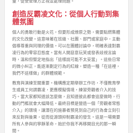
量，促使管理方正視並處理問題。
創造反霸凌文化：從個人行動到集
體氛圍
個人的勇敢行動是火花，但要形成燎原之勢，需要點燃集體
的文化改變。這意味著在班級、社團、部門或家庭中，主動
倡導尊重與同理的價值。可以在團體討論中，明確表達對霸
凌行為的零容忍態度。當有人開惡意玩笑或發表歧視言論
時，溫和但堅定地指出「這樣說可能不太妥當」。這些日常
的微小糾正，能逐漸劃定行為的紅線，塑造一種「在這裡，
我們不這樣做」的群體規範。
教育與演練至關重要。機構應定期舉辦工作坊，不僅教育學
生或員工何謂霸凌，更應模擬情境，練習旁觀者介入的技
巧。當大家都知道該怎麼做，且知道彼此都會這麼做時，行
動的門檻就會大幅降低。最終目標是營造一個「旁觀者常態
介入」的環境，讓潛在的施暴者預見到自己的行為會立刻引
來反對與後果，從而從源頭抑制霸凌的發生。這是一場需要
所有人參與的寧靜革命，始於你我不再移開目光的那一瞬
間。