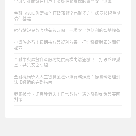
金融防詐關鍵在用戶！層層把關讓你的資產安全無虞
金融FastID聯盟如何打破藩籬？串聯多方生態圈技術重塑
信任基建
銀行縮短提款序號有效時間：一場安全與便利的智慧權衡
小資族必看！長期持有與複利效果，打造穩健財庫的關鍵
秘訣
金融業與虛擬資產服務提供商橫向溝通機制：打破監理孤
島、共築安全防線
金融機構導入人工智慧風險分級實務經驗：從資料治理到
法規遵循的完整指南
截圖被禁、訊息秒消失！日常數位生活的隱形枷鎖與突圍
對策