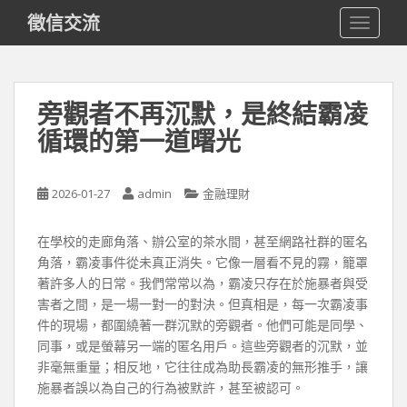
S
徵信交流
TOGGLE
k
i
p
t
旁觀者不再沉默，是終結霸凌
o
循環的第一道曙光
m
a
i
2026-01-27
admin
金融理財
n
c
o
在學校的走廊角落、辦公室的茶水間，甚至網路社群的匿名
n
角落，霸凌事件從未真正消失。它像一層看不見的霧，籠罩
t
著許多人的日常。我們常常以為，霸凌只存在於施暴者與受
e
害者之間，是一場一對一的對決。但真相是，每一次霸凌事
n
件的現場，都圍繞著一群沉默的旁觀者。他們可能是同學、
t
同事，或是螢幕另一端的匿名用戶。這些旁觀者的沉默，並
非毫無重量；相反地，它往往成為助長霸凌的無形推手，讓
施暴者誤以為自己的行為被默許，甚至被認可。