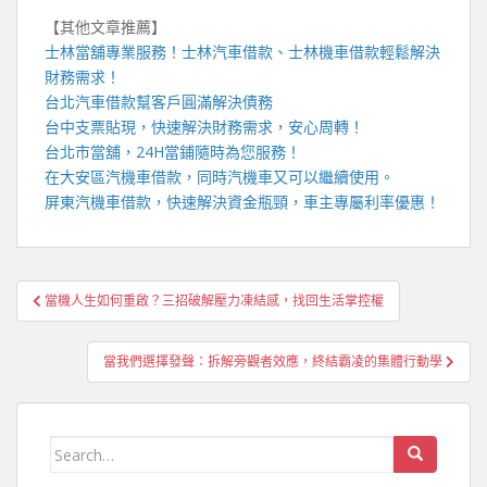
【其他文章推薦】
士林當舖
專業服務！
士林汽車借款
、
士林機車借款
輕鬆解決
財務需求！
台北汽車借款
幫客戶圓滿解決債務
台中支票貼現
，快速解決財務需求，安心周轉！
台北市當舖，
24H當鋪
隨時為您服務！
在
大安區汽機車借款
，同時汽機車又可以繼續使用。
屏東汽機車借款
，快速解決資金瓶頸，車主專屬利率優惠！
文
當機人生如何重啟？三招破解壓力凍結感，找回生活掌控權
章
導
當我們選擇發聲：拆解旁觀者效應，終結霸凌的集體行動學
覽
Search
for: