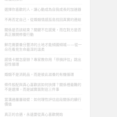
選擇你喜歡的人，讓心動成為自我成長的加速器
不再否定自己，從婚姻情感孤島找回真實的連結
關係是否該結束？關鍵不在感覺，而在對方是否
真正展開修復行動
鮮花需要養分豐沛的土地才能傾國傾城——從一
朵花看見生命最深的溫柔
感情卡關怎麼辦？專家教你用「停損評估」跳出
惡性循環
婚姻不是消耗品，而是彼此滋養的有機循環
條件般配與真心喜歡該如何抉擇？關係裡最難的
不是選擇，而是誠實面對這三件事
當溝通屢屢碰壁：如何理性評估這段關係的續行
價值
真正的合適，永遠要從真心喜歡開始