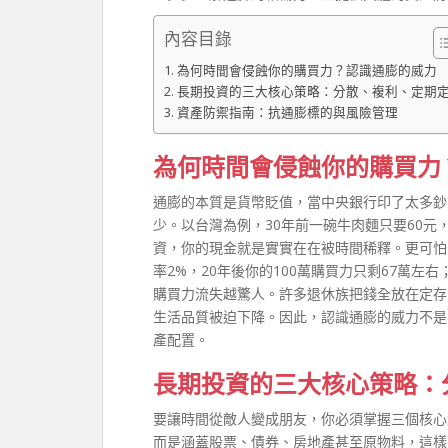
內容目錄
為何時間會侵蝕你的購買力？認識通膨的威力
長期投資的三大核心策略：分散、複利、定期
資產防禦指南：抗通膨標的與風險管理
為何時間會侵蝕你的購買力
通膨的本質是貨幣貶值，當中央銀行印了太多鈔
少。以台灣為例，30年前一碗牛肉麵只要60元
資，你的現金就是實實在在被時間稀釋。更可怕
率2%，20年後你的100萬購買力只剩67萬左
購買力流失越驚人。許多退休族把錢全放在定存
生活品質被迫下降。因此，認識通膨的威力不是
產配置。
長期投資的三大核心策略：
要讓時間從敵人變成朋友，你必須掌握三個核心
而是涵蓋股票、債券、房地產甚至原物料，這樣