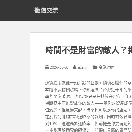
S
徵信交流
k
i
p
t
o
m
時間不是財富的敵人？
a
i
n
2026-06-05
admin
金融理財
c
o
通貨膨脹就像一頭沉默的巨獸，悄悄吞噬你的購
n
本跑不贏物價漲幅。你知道嗎？台灣近十年的平
t
率甚至突破3%。如果你只是把錢放在定存，年
e
場戰役中可能變成你的敵人——當你的資產成長
n
值減少。但反過來說，時間也可以是你的盟友，
t
在於找到能夠超越通膨率的報酬，同時有效管理
到10%，遠遠高於通膨率。但前提是你要有足
一步步理解通膨的殺傷力，並提供具體的資產防