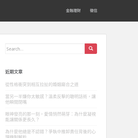
金融理財
徵信
Search
for:
近期文章
從性格衝突到相互拉扯的婚姻磨合之道
當另一半嫌你太敏感？溫柔反擊的聰明話術，讓
他瞬間閉嘴
眼神發亮的那一刻，愛情悄然萌芽：為什麼凝視
能讓關係更長久？
為什麼他總是不認錯？爭執中推卸責任背後的心
理機制解析