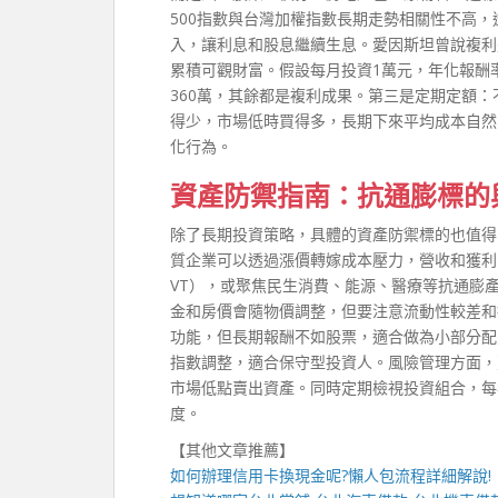
500指數與台灣加權指數長期走勢相關性不高
入，讓利息和股息繼續生息。愛因斯坦曾說複利
累積可觀財富。假設每月投資1萬元，年化報酬率
360萬，其餘都是複利成果。第三是定期定額
得少，市場低時買得多，長期下來平均成本自然
化行為。
資產防禦指南：抗通膨標的
除了長期投資策略，具體的資產防禦標的也值得
質企業可以透過漲價轉嫁成本壓力，營收和獲利
VT），或聚焦民生消費、能源、醫療等抗通膨
金和房價會隨物價調整，但要注意流動性較差和
功能，但長期報酬不如股票，適合做為小部分配
指數調整，適合保守型投資人。風險管理方面，
市場低點賣出資產。同時定期檢視投資組合，每
度。
【其他文章推薦】
如何辦理
信用卡換現金
呢?懶人包流程詳細解說!