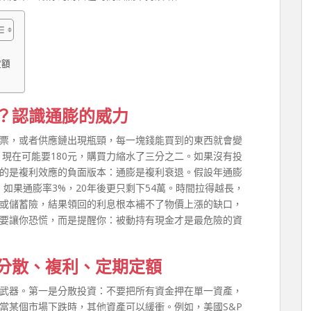
定額
？認識通膨的威力
票，或者供應鏈出現瓶頸，每一塊錢能買到的東西就會變
，現在可能要180元，購買力縮水了三分之二。如果沒有投
的是複利效應的負面版本：通膨是複利衰退。假設年通膨
右；如果通膨率3%，20年後更只剩下54萬。時間拉得越長，
或儲蓄險，結果領回的利息根本補不了物價上漲的缺口，
要讓你恐慌，而是提醒你：被動持有現金才是最危險的資
分散、複利、定期定額
武器。第一是分散投資：不要把所有資金押在單一資產，
當某個市場下跌時，其他資產可以緩衝。例如，美國S&P