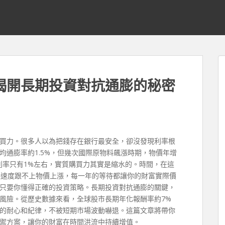
揭開長期投資對抗通膨的秘密
買力。很多人以為把錢存在銀行最安全，卻沒發現利率根
均通膨率約1.5%，但幾次國際原物料飆漲時期，物價年增
利率只有1%左右，實質購買力其實是縮水的。時間，在這
速度跟不上物價上漲，每一年的等待都讓你的財富實際價
只要你懂得正確的投資策略。長期投資對抗通膨的關鍵，
風險。從歷史數據來看，全球股市長期年化報酬率約7%
夠的耐心和紀律，不被短期市場波動嚇退。這篇文章將帶你
禦方案，讓你的財富在時間洪流中持續增值。