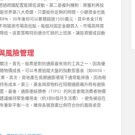
，透過跨國配置能降低波動。第二是複利機制：將獲利再投
是世界第八大奇蹟，只要給你足夠的時間，小額資金也能
8%，30年後你可以累積超過1500萬元，其中本金只有
：不用猜測市場高低點，每個月固定金額買入，市場高時買
降低。這套策略特別適合忙碌的上班族，讓投資變成自動
與風險管理
關注。首先，股票是對抗通膨最有效的工具之一，因為優
隨物價成長。可以考慮追蹤大盤的指數型基金（如0050、
產業。其次，房地產在長期通膨環境下通常能保值，因為租
持有成本。第三，黃金與原物料在短期通膨飆升時有避險
置。最後，通膨連結債券（TIPS）的利息會隨消費者物價
建議維持緊急備用金（約3到6個月生活費），避免被迫在
年重新平衡一次，確保各類資產比例符合你的風險承受