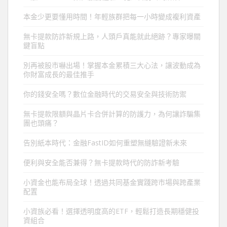
本金少更要懂用時間！年輕族群把每一小時變成複利資產
無卡提款防詐新規上路，人頭戶真能就此絕跡？專家曝關
鍵盲點
別再被股市嚇出場！掌握本金累積三大心法，讓波動成為
你財富成長的最佳推手
你的錢安全嗎？數位金融時代的交易安全與技術防禦
無卡提款限額與晶片卡合併計算的防護力，為何讓詐騙集
團也頭痛？
告別紙本時代：金融FastID如何重塑無縫驗證新未來
便利與安全能否兼得？無卡提款時代的防詐新考驗
小資金也能布局全球！透過共同基金實踐跨市場與跨產業
配置
小資族必看！選擇透明度高的ETF，輕鬆打造長期穩健投
資組合