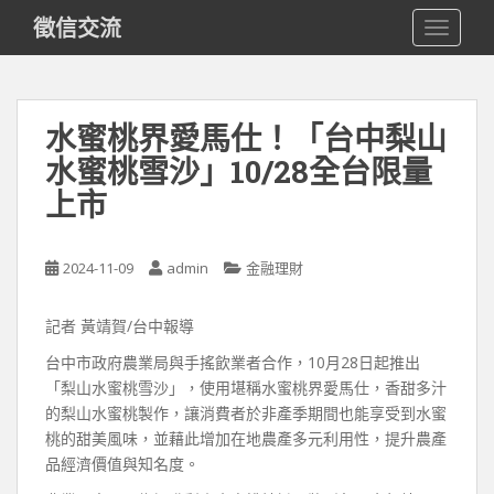
S
徵信交流
TOGGLE
k
i
p
t
水蜜桃界愛馬仕！「台中梨山
o
水蜜桃雪沙」10/28全台限量
m
a
上市
i
n
c
2024-11-09
admin
金融理財
o
n
記者 黃靖賀/台中報導
t
台中市政府農業局與手搖飲業者合作，10月28日起推出
e
「梨山水蜜桃雪沙」，使用堪稱水蜜桃界愛馬仕，香甜多汁
n
的梨山水蜜桃製作，讓消費者於非產季期間也能享受到水蜜
t
桃的甜美風味，並藉此增加在地農產多元利用性，提升農產
品經濟價值與知名度。