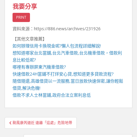
我要分享
PRINT
資料來源：https://886.news/archives/231926
【其他文章推薦】
如何辦理
信用卡換現金
呢?懶人包流程詳細解說!
想知道哪家
台北當舖
,
台北汽車借款
,
台北機車借款
，借款利
息比較低呢?
哪裡有專辦
屏東汽機車借款
?
快速借款
24H當鋪
不打烊安心貸,想知道更多貸款流程?
隨借隨還,
高雄借貸
以一流服務,當日放款快速保密,讓你輕鬆
借貸,解決危機!
借款不求人
士林當鋪
,政府合法立案利息低
文
颱風康芮逼近 遠離「這處」危險地帶
章
導