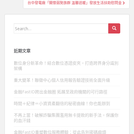
台中發電廠「關懷弱勢族群 溫馨送暖」發放生活扶助慰問金
覽
Search
for:
近期文章
數位身分新革命！結合數位憑證皮夾，打造跨界身分識別
架構
重大變革！聯徵中心個人信用報告驗證技術全面升級
金融FastID跨出金融圈 拓展至政府機關的可行路徑
時間＋紀律＝小資資產翻倍的秘密曲線！你也能辦到
不再上當！破解詐騙集團濫用無卡提款的新手法，保護你
的血汗錢
金融FastID重塑數位服務體驗：從此告別密碼麻煩