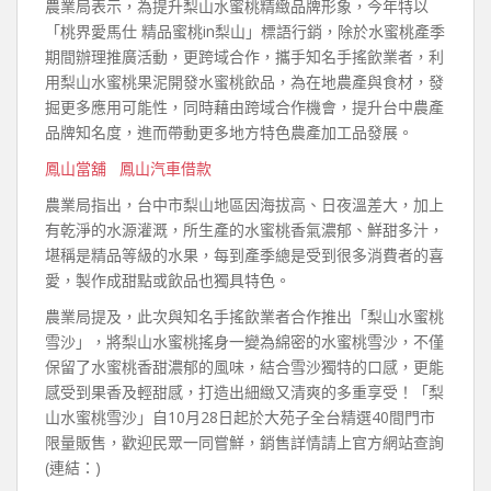
農業局表示，為提升梨山水蜜桃精緻品牌形象，今年特以
「桃界愛馬仕 精品蜜桃in梨山」標語行銷，除於水蜜桃產季
期間辦理推廣活動，更跨域合作，攜手知名手搖飲業者，利
用梨山水蜜桃果泥開發水蜜桃飲品，為在地農產與食材，發
掘更多應用可能性，同時藉由跨域合作機會，提升台中農產
品牌知名度，進而帶動更多地方特色農產加工品發展。
鳳山當舖
鳳山汽車借款
農業局指出，台中市梨山地區因海拔高、日夜溫差大，加上
有乾淨的水源灌溉，所生產的水蜜桃香氣濃郁、鮮甜多汁，
堪稱是精品等級的水果，每到產季總是受到很多消費者的喜
愛，製作成甜點或飲品也獨具特色。
農業局提及，此次與知名手搖飲業者合作推出「梨山水蜜桃
雪沙」，將梨山水蜜桃搖身一變為綿密的水蜜桃雪沙，不僅
保留了水蜜桃香甜濃郁的風味，結合雪沙獨特的口感，更能
感受到果香及輕甜感，打造出細緻又清爽的多重享受！「梨
山水蜜桃雪沙」自10月28日起於大苑子全台精選40間門市
限量販售，歡迎民眾一同嘗鮮，銷售詳情請上官方網站查詢
(連結：)