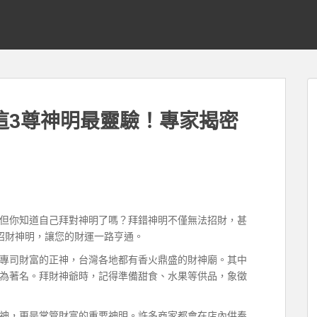
這3尊神明最靈驗！專家揭密
但你知道自己拜對神明了嗎？拜錯神明不僅無法招財，甚
招財神明，讓您的財運一路亨通。
專司財富的正神，台灣各地都有香火鼎盛的財神廟。其中
為著名。拜財神爺時，記得準備甜食、水果等供品，象徵
神，更是掌管財富的重要神明。許多商家都會在店內供奉