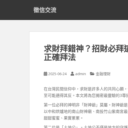
S
徵信交流
k
i
p
t
o
m
求財拜錯神？招財必拜
a
正確拜法
i
n
c
2025-06-24
admin
金融理財
o
n
t
在台灣民間信仰中，求財是許多人的共同心願，
e
至可能適得其反。本文將為您揭密最靈驗的3尊
n
第一位必拜的神明非「財神爺」莫屬。財神爺是
t
以中和烘爐地的南山財神廟、南投竹山紫南宮最
甜甜蜜蜜、果實累累。
第二位是「土地公」。土地公不僅是地方的守護