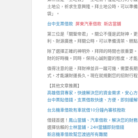
土地公，祈求生意興隆。拜土地公時，可以準備
袋」。
台中支票借款
屏東汽車借款
新店當舖
第三位是「關聖帝君」。關公不僅是武財神，更
利、財源廣進。拜關公時，可以準備清茶、糕點
除了選擇正確的神明外，拜拜的時間也很重要。
財的好時機。同時，保持心誠則靈的態度，才能
值得注意的是，拜財神並非一蹴可幾，需要長期
式，才能讓財運長久。現在就規劃您的招財行程
【其他文章推薦】
高雄借貸
專家，快速解決您的資金需求，安心方
台中票貼借錢
，支票借款快速、方便，即刻緩解
台北機車借款
有車就借10分鐘內審核撥款
借錢首選！
鳳山當舖
、汽車借款，解決您的財務
選擇信賴的
士林當鋪
，
24H當舖
即刻借錢
新店機車借款
幫您渡過所有難關