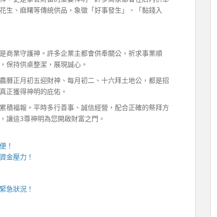
花生、麻糬等傳統供品，象徵「好事發生」、「黏錢入
是商業守護神。許多企業主都會供奉關公，祈求事業順
，保持供桌整潔，展現誠心。
農曆正月初五迎財神、每月初二、十六拜土地公，都是招
真正獲得神明的庇佑。
累積福報。平時多行善事、誠信經營，配合正確的祭拜方
，讓這3尊神明為您開啟財富之門。
便！
資金壓力！
緊急狀況！