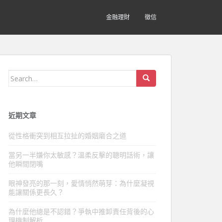
金融理財
徵信
Search
for:
近期文章
從性格衝突到相互拉扯的婚姻磨合之道
當另一半嫌你太敏感？溫柔反擊的聰明話術，讓
他瞬間閉嘴
眼神發亮的那一刻，愛情悄然萌芽：為什麼凝視
能讓關係更長久？
為什麼他總是不認錯？爭執中推卸責任背後的心
理機制解析