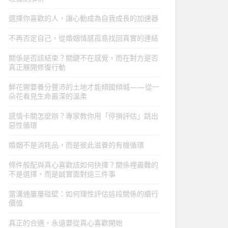
選擇你喜歡的人，讓心動成為自我成長的加速器
不再否定自己，從婚姻情感孤島找回真實的連結
關係是否該結束？關鍵不在感覺，而在對方是否
真正展開修復行動
鮮花需要養分豐沛的土地才能傾國傾城——從一
朵花看見生命最深的溫柔
感情卡關怎麼辦？專家教你用「停損評估」跳出
惡性循環
婚姻不是消耗品，而是彼此滋養的有機循環
條件般配與真心喜歡該如何抉擇？關係裡最難的
不是選擇，而是誠實面對這三件事
當溝通屢屢碰壁：如何理性評估這段關係的續行
價值
真正的合適，永遠要從真心喜歡開始