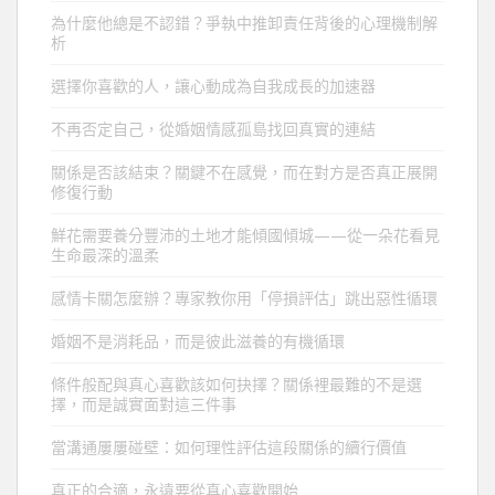
為什麼他總是不認錯？爭執中推卸責任背後的心理機制解
析
選擇你喜歡的人，讓心動成為自我成長的加速器
不再否定自己，從婚姻情感孤島找回真實的連結
關係是否該結束？關鍵不在感覺，而在對方是否真正展開
修復行動
鮮花需要養分豐沛的土地才能傾國傾城——從一朵花看見
生命最深的溫柔
感情卡關怎麼辦？專家教你用「停損評估」跳出惡性循環
婚姻不是消耗品，而是彼此滋養的有機循環
條件般配與真心喜歡該如何抉擇？關係裡最難的不是選
擇，而是誠實面對這三件事
當溝通屢屢碰壁：如何理性評估這段關係的續行價值
真正的合適，永遠要從真心喜歡開始