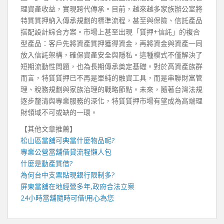
理資產收益，實現跨代傳承。目前，越來越多家族辦公室將
特質質押納入傳承規劃的標準流程，甚至與保險、信託產品
搭配設計綜合方案。市場上甚至出現「質押+信託」的複合
型產品：客戶先將資產質押獲得資金，再將資金與資產一同
放入信託架構，確保資產安全與隱私。這種模式不僅解決了
短期流動性問題，也為長期傳承奠定基礎。對於高資產族群
而言，特質質押已不再是單純的融資工具，而是串聯財富管
理、稅務規劃與家族治理的戰略節點。未來，隨著台灣法規
逐步釐清與專業服務的深化，特質質押市場有望成為高端理
財領域不可或缺的一環。
【其他文章推薦】
松山區當舖
可典當什麼物品呢?
專業
公營當舖
借貸流程懶人包
什麼是
動產質借
?
為何
台中支票貼現
銀行限制多?
屏東當舖
在地經營多年,政府合法立案
24小時當舖
隨時可借!用心為您