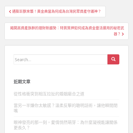
文
通膨巨獸來襲！黃金典當為何成為台灣民眾資產守護神？
章
導
揭開高資產族群的理財新趨勢：特質質押如何成為資金靈活運用的秘密武
覽
器？
Search
for:
近期文章
從性格衝突到相互拉扯的婚姻磨合之道
當另一半嫌你太敏感？溫柔反擊的聰明話術，讓他瞬間閉
嘴
眼神發亮的那一刻，愛情悄然萌芽：為什麼凝視能讓關係
更長久？