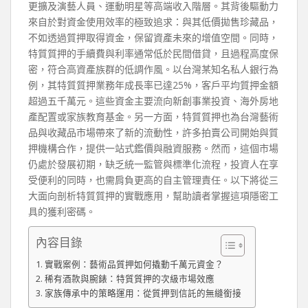
更擴及演藝人員、運動明星等高端收入階層。其背後驅動力
來自於對資金使用效率的極致追求：與其低價拋售珍藏品，
不如透過質押取得資金，保留資產未來的增值空間。同時，
特質質押的手續費與利率通常低於民間借貸，且過程高度保
密，符合高資產族群的低調作風。以台灣某知名私人銀行為
例，其特質質押業務年成長率已達25%，客戶平均質押金額
超過五千萬元。這些資金主要流向新創事業投資、海外房地
產配置或家族教育基金。另一方面，特質質押也為台灣藝術
品與收藏品市場帶來了新的流動性，許多拍賣公司開始與質
押機構合作，提供一站式鑑價與融資服務。然而，這個市場
仍處於發展初期，缺乏統一監管與標準化流程，投資人在享
受便利的同時，也需肩負更高的自主管理責任。以下將從三
大面向剖析特質質押的實戰應用，幫助讀者掌握這項隱密工
具的獲利密碼。
內容目錄
實戰案例：藝術品質押如何撬動千萬元資金？
稀有酒款與腕錶：特質質押的次級市場效應
家族傳承中的策略運用：從質押到信託的無縫銜接