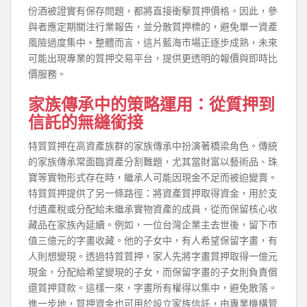
份酒被證實有保存問題，都將直接衝擊質押價格。因此，參
與者應定期關注行業報告，並分散質押標的，避免單一資產
風險過度集中。整體而言，這片藍海市場正逐步成熟，未來
可能出現專業的質押交易平台，提供更透明的報價與即時比
價服務。
家族傳承中的策略運用：從質押到
信託的無縫銜接
特質質押在高資產族群的家族傳承中扮演著橋梁角色。傳統
的家族傳承常面臨資產分割難題，尤其當財富以藝術品、珠
寶等實物形式存在時，繼承人可能因現金不足而被迫變賣。
特質質押提供了另一條路徑：將資產質押取得資金，用於支
付遺產稅或分配給未繼承實物資產的成員，從而保留核心收
藏品在家族內延續。例如，一位台灣企業主去世後，留下市
值三億元的字畫收藏。他的子女中，有人希望保留字畫，有
人則想變現。透過特質質押，家人先將字畫質押取得一億元
現金，分配給希望變現的子女，而保留字畫的子女則負責償
還質押貸款。這樣一來，字畫所有權得以集中，避免散落。
進一步地，質押資金也可用於設立家族信託，由專業機構管