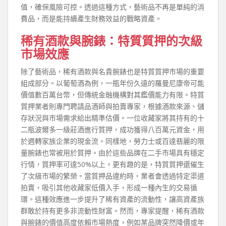
值，確保風險可控。透過這種方式，藝術品不再是單純的消
費品，而是能持續產生財務效益的戰略資產。
稀有酒款與腕錶：特質質押的次級
市場效應
除了藝術品，稀有酒款與名貴腕錶也是特質質押市場的重要
組成部分。以葡萄酒為例，一瓶年份久遠的羅曼尼康帝可能
價值數百萬台幣，但傳統金融機構對其鑑價能力有限。特質
質押業者則專門聘請品酒師與拍賣專家，根據酒款來源、儲
存狀況與市場需求給出精準估價。一位收藏家將其持有的十
二瓶波爾多一級莊酒進行質押，成功獲得八百萬元資金，用
於週轉家族企業的現金流。同樣地，勞力士或百達翡麗的限
量腕錶也常被用於質押。由於這些品牌在二手市場具有穩定
行情，質押率可達50%以上。更有趣的是，特質質押還催生
了次級市場的繁榮。當質押品違約時，業者會透過特定渠道
拍賣，吸引其他收藏家低價入手，形成一種內生的交易循
環。這種效應進一步提升了稀有資產的流動性，讓高資產族
群敢於持有更多非流動性財富。然而，專家提醒，稀有酒款
與腕錶的價值高度依賴市場熱度，例如某品牌突然降價或年