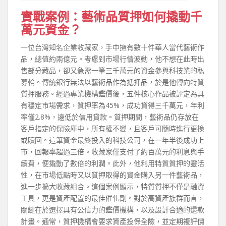
實戰案例：藝術品質押如何撬動千
萬元資金？
一位台灣知名企業收藏家，手中擁有數十件華人當代藝術作
品，總值約兩億元。考慮到市場行情波動，他不想在此時出
售部分藏品，卻又急需一筆三千萬元的資金參與科技業的私
募輪。傳統銀行無法以藝術品作為抵押品，於是他轉向特質
質押服務。經過專業機構鑑價後，五件核心作品被評定為具
有穩定市場需求，質押率為45%，成功貸得三千萬元，年利
率僅2.8%，遠低於信用貸款。質押期間，藝術品仍存放在
客戶指定的保險庫中，所有權不變，且客戶可隨時進行更換
或贖回。這筆資金最終投入的科技公司，在一年半後成功上
市，回報率超過三倍。收藏家僅支付了約百萬元的利息與手
續費，便撬動了數倍的利潤。此外，他利用特質質押的靈活
性，在市場低點時又以質押取得的資金購入另一件藝術品，
進一步擴大收藏組合。這個案例顯示，特質質押不僅是融資
工具，更是資產配置的最佳催化劑。對於高資產族群而言，
關鍵在於選擇具有公信力的鑑價機構，以及設計合適的還款
計畫。通常，質押機構會要求資產投保全險，並定期複評價