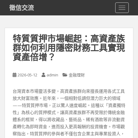
S
徵信交流
TOGGLE
k
i
p
t
特質質押市場崛起：高資產族
o
群如何利用隱密財務工具實現
m
a
資產倍增？
i
n
c
2026-05-12
admin
金融理財
o
n
台灣資本市場靈活多變，高資產族群向來擅長運用各式工具
t
放大財富效應。近年來，一個相對低調但潛力巨大的領域
e
——特質質押市場，正以驚人速度崛起。這種以「資產獨特
n
性」為核心的質押模式，讓高資產族群不再受限於傳統金融
t
體系的框架，得以將收藏品、藝術品、稀有酒款等非流動資
產轉化為即時資金，進而投入更高報酬的投資機會。市場觀
察指出，特質質押的參與者不僅包含企業主與專業投資人，