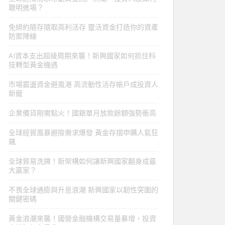
聰明進場？
免綁約隨存隨取高利活存 靈活資金打造你的資產
防禦陣線
AI資本支出超級周期來襲！新興國家如何抓住科
技轉型黃金機遇
市場震盪資金避風港 高流動性活存帳戶成投資人
新寵
企業備貨剛需點火！國銀單月放款餘額強勢衝高
全球經貿風暴避險需求爆發 黃金存摺申購人氣狂
飆
全球貿易洗牌！新架構如何讓新興國家翻身成最
大贏家？
不畏全球通膨與升息浪潮 新興國家以韌性突圍的
關鍵密碼
黃金浪潮來襲！國營金融機構交易量暴增，投資