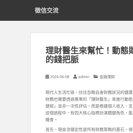
S
徵信交流
k
i
p
t
o
m
理財醫生來幫忙！動態
a
的錢把脈
i
n
c
2026-06-08
admin
金融理財
o
n
t
現代人生活忙碌，往往忽略自身財務狀況的健康
e
財務也需要透過專業的「理財醫生」來進行動態
n
健檢」並非一次性評估，而是根據個人收入、支
t
這個過程中，有四大核心指標扮演關鍵角色，能
機會。
首先，現金流穩定性是所有財務策略的基石。很