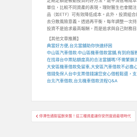
定期定額是被動投資的好方法，能平滑進場成本
單位，比較不同資產的表現。理財醫生也會關注
品（如ETF）可有效降低成本。此外，投資組
去分散風險意義。透過再平衡，每年調整一次持
投資不是追求最高報酬，而是追求與自己財務目
【其他文章推薦】
典當好方便,
台北當舖
助你快速紓困
中山區汽車借款
.
中山區機車借款
當舖,有到府服
在找尋
台中票貼
額度高的合法當舖嗎?不需繁鎖流
大安區機車借款
免留車,
大安區汽車借款
不必擔
借錢免保人
台中支票借錢
讓您安心借輕鬆還，支
台北汽車借款
,
台北機車借款
流程Q&A
文
停滯性通膨猛獸來襲！這三種資產讓你安然度過最壞時代
章
導