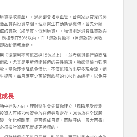
房貸換取資產），過高卻會堵塞血管。台灣家庭常見的房
生活品質與投資空間。理財醫生在動態健檢時，會先分類
值的貸款（如學貸、低利房貸），壞債則是消費性貸款與
應控制在50%以內，而「還款負擔率（月還款額÷月收
立即啟動債務重組。
用卡循環利率可能高達15%以上），並考慮與銀行協商降
借款，尤其是用新債還舊債的惡性循環。動態健檢也強調
款。當你逐步降低負債比，不僅能釋放出更多現金流，還
生提醒，每月應至少預留還款額的10%作為緩衝，以免突
健成長
動中迷失方向。理財醫生會先幫你建立「風險承受度測
資人可將70%資金放在債券及定存，30%放在全球股
蹤「年化報酬率」是否達成目標，同時評估「最大回撤」
必須檢討資產配置或更換標的。