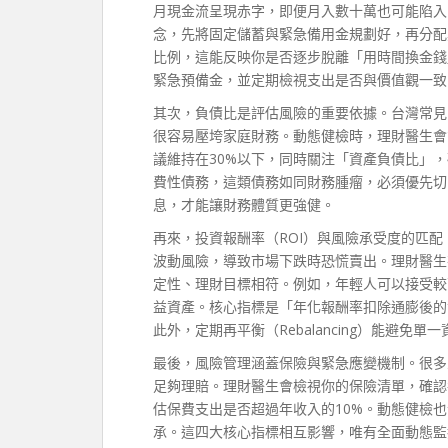
月現金流呈現赤字，即便月入數十萬也可能陷入
念，先將固定儲蓄與緊急備用金規劃好，再分配
比例，這能反映你是否逐步脫離「用時間換金錢
緊急預備金，並定期檢視支出是否與價值觀一致
其次，負債比是評估風險的重要依據。台灣常見
很容易壓垮家庭財務。動態健檢時，理財醫生會
議維持在30%以下，同時關注「資產負債比」
費性債務，這類債務如同財務腫瘤，必須優先切
息，才能讓財務體質更強健。
再來，投資報酬率（ROI）與風險承受度的匹
波動風險，導致市場下跌時恐慌賣出。理財醫生
定性、理財目標相符。例如，年輕人可以接受較
益資產。核心指標是「年化報酬率扣除通膨後的
此外，定期再平衡（Rebalancing）能避免
最後，風險管理涵蓋保險與緊急應變機制。很多
足夠理賠。理財醫生會檢視你的保險清單，確認
估保費支出是否超過年收入的10%。動態健檢
承。這四大核心指標相互影響，唯有全面動態監