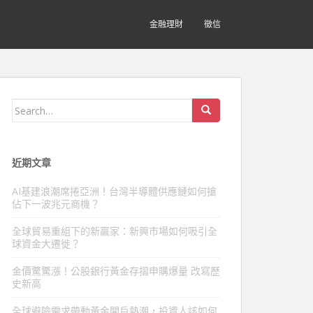
金融理財
徵信
Search
for:
近期文章
AI基建浪潮席捲亞洲！台灣半導體供應鏈如何搶
佔下一波兆元商機？
全球貿易重組下的新贏家：新興市場如何吸引全
球資金大遷徙？
金價驚驚漲！公股銀行黃金存摺申購爆量 改寫歷
史新高
全球避險需求帶動黃金開戶熱潮，投資人該如何