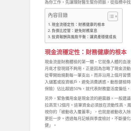
為你工作，先讓理財醫生幫你把脈，從指標中找
內容目錄
現金流穩定性：財務健康的根本
負債比控管：避免財務窒息
投資報酬與風險平衡：讓資產穩健成長
現金流穩定性：財務健康的根本
現金流是財務體檢的第一關，它就像人體的血液
月底才發現錢不夠用，正是因為忽略了現金流動
從零開始規劃每一筆支出，而非沿用上個月習慣
入儲蓄或投資帳戶，避免消費誘惑。動態健檢時
保險）佔比超過50%，就代表財務靈活度偏低
另外，緊急備用金是現金流的避震器。一般建議
拉高至12個月。這筆資金必須放在流動性高、
視你的「被動收入覆蓋率」，也就是被動收入除
更近一步。透過每月記帳與季度檢討，不斷優化
健」。