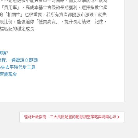
。但動態健檢不能只看單一時間點，而要以季度或年度為
「費用率」，高成本基金會侵蝕長期獲利，選擇指數化產
合的「相關性」也很重要，若所有資產都隨股市漲跌，就失
股比例，能強迫你「低買高賣」，提升長期績效。記住，
標匹配的穩定成長。
務嗎?
程,一通電話立即貸!
心失去平時代步工具
票變現金
理財升級指南：三大風險配置的動態調整策略與防禦心法