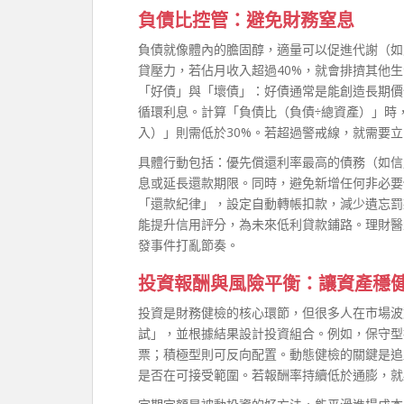
負債比控管：避免財務窒息
負債就像體內的膽固醇，適量可以促進代謝（如
貸壓力，若佔月收入超過40%，就會排擠其他
「好債」與「壞債」：好債通常是能創造長期價
循環利息。計算「負債比（負債÷總資產）」時，
入）」則需低於30%。若超過警戒線，就需要
具體行動包括：優先償還利率最高的債務（如信
息或延長還款期限。同時，避免新增任何非必要
「還款紀律」，設定自動轉帳扣款，減少遺忘罰
能提升信用評分，為未來低利貸款鋪路。理財醫
發事件打亂節奏。
投資報酬與風險平衡：讓資產穩
投資是財務健檢的核心環節，但很多人在市場波
試」，並根據結果設計投資組合。例如，保守型投
票；積極型則可反向配置。動態健檢的關鍵是追
是否在可接受範圍。若報酬率持續低於通膨，就