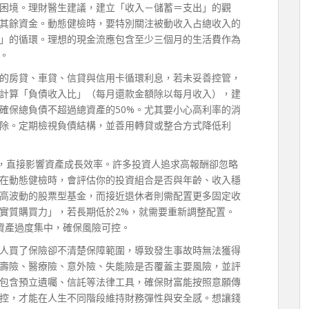
困境。理財醫生建議，建立「收入－儲蓄＝支出」的觀
其餘資金。動態健檢時，要特別關注被動收入占總收入的
」的循環。理想的現金流應包含至少三個月的生活費作為
。
的房貸、車貸、信貸與信用卡循環利息，若未妥善控管，
計算「負債收入比」（每月還款金額除以每月收入），建
，確保總負債不超過總資產的50%。尤其要小心高利率的消
除。定期檢視負債結構，並善用轉貸或整合方式降低利
配，直接影響資產成長效率。許多投資人追求高報酬卻忽略
在動態健檢時，會評估你的投資組合是否與年齡、收入穩
高波動的股票型基金，而接近退休者則需配置更多固定收
實質購買力」，若長期低於2%，就需要重新調整配置。
單一資產過度集中，確保風險可控。
人買了保險卻不清楚保障範圍，導致發生事故時無法獲得
壽險、醫療險、意外險、失能險是否覆蓋主要風險，並評
也包含預立遺囑、信託等法律工具，確保財富能按照意願傳
控，才能在人生不同階段維持財務彈性與安全感。想讓錢