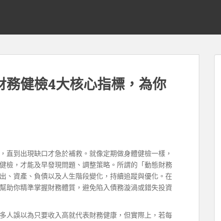
財務健檢4大核心指標，為你
，直到出現缺口才急於補救。就像定期做身體健檢一樣，
健檢，才能及早發現問題、調整策略。所謂的「動態財務
出、資產、負債以及人生階段變化，持續追蹤與優化。在
幫助你精準掌握財務體質，避免陷入債務漩渦或錯失投資
多人誤以為只要收入高就代表財務健康，但實際上，若每