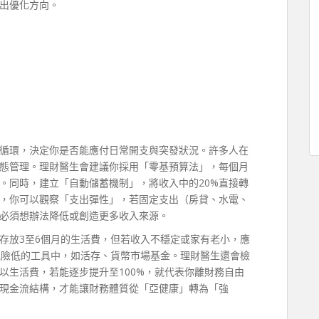
出優化方向。
循環，決定你是否能應付日常開支與突發狀況。許多人在
態管理。理財醫生會建議你採用「零基預算法」，每個月
。同時，建立「自動儲蓄機制」，將收入中的20%直接轉
，你可以觀察「支出彈性」，若固定支出（房貸、水電、
，必須想辦法降低或創造更多收入來源。
存放3至6個月的生活費，但若收入不穩定或家有老小，應
風險低的工具中，如活存、貨幣市場基金。理財醫生還會檢
以生活費，若能逐步提升至100%，就代表你離財務自由
現金流結構，才能讓財務體質從「亞健康」轉為「強