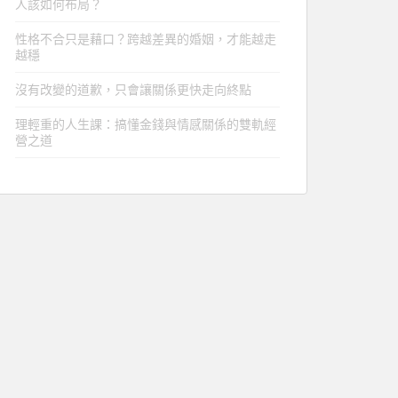
人該如何布局？
性格不合只是藉口？跨越差異的婚姻，才能越走
越穩
沒有改變的道歉，只會讓關係更快走向終點
理輕重的人生課：搞懂金錢與情感關係的雙軌經
營之道