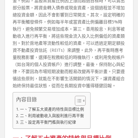
金。例如，當股票資產比例因上漲而超過目標時，可以賣出
部分股票，將資金轉入債券或現金資產，這個過程並不增加
總投資金額，因此不會影響到日常開支。其次，設定明確的
再平衡觸發條件，例如每半年或當資產比例偏離目標5%時
執行，避免頻繁交易增加成本。第三，善用股息、利息等被
動收入進行再平衡，將這些現金流入投入比例偏低的資產類
別。對於房地產等流動性較低的資產，可以透過定期定額投
資不動產投資信託（REITs）來調整。此外，再平衡時應考
量稅務影響，選擇在稅務較低的時機執行，或利用免稅帳戶
（如台灣的個人投資帳戶）進行調整。最後，保持耐心與紀
律，不要因為市場短期波動而輕易改變再平衡計畫。只要遵
循這些原則，就能在不影響生活開銷的情況下，讓資產組合
始終保持最佳狀態，從而在長期投資中獲得穩健回報。
內容目錄
一、了解五大資產的特性與目標比例
二、利用被動收入與股利進行再平衡
三、設定再平衡門檻與執行紀律