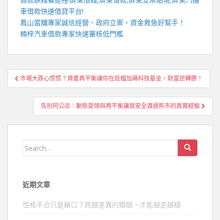
車借款
快速借貸平台!
鳳山當舖
專家誠信經營、政府立案，資金救急好幫手！
楠梓汽車借款
專家快速審核低門檻
文
市場大跌心慌慌？資產再平衡讓你在低檔加碼科技基金，財富逆轉勝！
章
導
告別阿公店：動態提領與再平衡讓我安全渡過熊市的真實經驗
覽
Search
for:
近期文章
性格不合只是藉口？跨越差異的婚姻，才能越走越穩