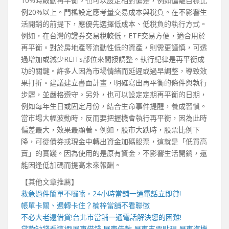
10%時啟動再平衡。也可以設定相對偏差，例如偏離目標比
例20%以上。門檻設定應考量交易成本與稅負。在不影響生
活開銷的前提下，應優先選擇低成本、低稅負的執行方式。
例如，在台灣的證券交易稅較低，ETF交易方便，適合用於
再平衡。對於房地產等流動性低的資產，則需更謹慎，可透
過增加或減少REITs部位來間接調整。執行紀律是再平衡成
功的關鍵。許多人因為市場情緒而延遲或過早調整，導致效
果打折。建議建立書面計畫，明確寫出再平衡的條件與執行
步驟，並嚴格遵守。另外，也可以設定定期再平衡的日期，
例如每年生日或固定月份，結合生命事件提醒，養成習慣。
當市場大幅波動時，反而要把握機會執行再平衡，因為此時
偏差最大，效果最顯著。例如，股市大跌時，股票比例下
降，可從債券或現金中轉出資金加碼股票，這就是「低買高
賣」的實踐。因為使用的是原有資金，不影響生活開銷，還
能因逢低加碼而提高未來報酬。
【其他文章推薦】
救急過件簡單不囉嗦，
24小時當舖
一通電話立即貸!
帳單卡關、週轉卡住？
楠梓當舖
不看聯徵
不必大老遠借貸!
台北市當舖
一通電話解決您的困難!
貸款缺錢看這裡!屏東借錢,屏東借款,屏東支票貼現,
屏東汽機