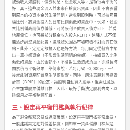
被動收入如股利、債券利息、租金收入等，是執行再平衡的
好工具。這些現金流入並未來自於賣出資產，因此不會影響
到原本的投資本金與生活開銷。當收到股利時，可以按照目
標比例，將資金投入到目前比例偏低的資產中。例如，若股
票比例偏高而債券偏低，可將股利全數買入債券ETF。若房
地產偏低，也可將部分租金收入投入REITs。這種方式不僅
能逐步調整資產配置，還能避免因為市場時機不對而賣在低
點。此外，定期定額投入也是好方法：每月固定從薪資中撥
出一筆小額資金（不影響生活開銷的金額），持續買入比例
偏低的資產。由於金額小，不會對生活造成負擔，卻能長時
間累積再平衡效果。舉例來說，若每月省下3,000元，一年
後就能對資產配置產生明顯影響。同時，應注意股利再投資
計畫（DRIP）的設定，讓股利自動買入股票，但需注意是
否會加重股票偏離目標。因此，最好手動決定股利去向，以
確保用於平衡整體配置。
三、設定再平衡門檻與執行紀律
為了避免頻繁交易或過度反應，設定再平衡門檻非常重要。
一般建議設定絕對偏差幅度，例如單一資產偏離目標超過