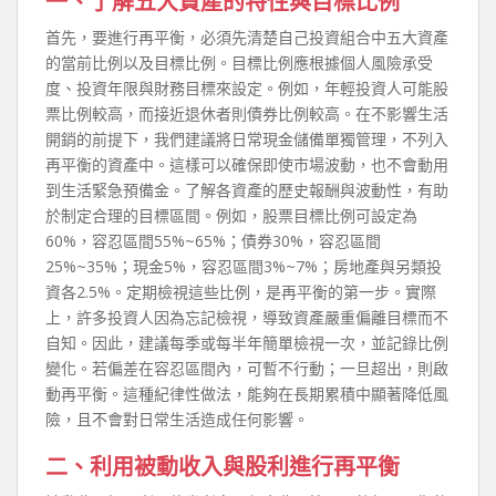
一、了解五大資產的特性與目標比例
首先，要進行再平衡，必須先清楚自己投資組合中五大資產
的當前比例以及目標比例。目標比例應根據個人風險承受
度、投資年限與財務目標來設定。例如，年輕投資人可能股
票比例較高，而接近退休者則債券比例較高。在不影響生活
開銷的前提下，我們建議將日常現金儲備單獨管理，不列入
再平衡的資產中。這樣可以確保即使市場波動，也不會動用
到生活緊急預備金。了解各資產的歷史報酬與波動性，有助
於制定合理的目標區間。例如，股票目標比例可設定為
60%，容忍區間55%~65%；債券30%，容忍區間
25%~35%；現金5%，容忍區間3%~7%；房地產與另類投
資各2.5%。定期檢視這些比例，是再平衡的第一步。實際
上，許多投資人因為忘記檢視，導致資產嚴重偏離目標而不
自知。因此，建議每季或每半年簡單檢視一次，並記錄比例
變化。若偏差在容忍區間內，可暫不行動；一旦超出，則啟
動再平衡。這種紀律性做法，能夠在長期累積中顯著降低風
險，且不會對日常生活造成任何影響。
二、利用被動收入與股利進行再平衡