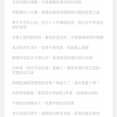
沒有改變的道歉，只會讓關係更快走向終點
理輕重的人生課：搞懂金錢與情感關係的雙軌經營之道
牵手半生仍心动：走过二十年婚姻风浪，我们终于学会的
相处智慧
夫妻之間別避談錢！釐清金錢法則，才是婚姻穩固的關鍵
真正點亮生活的，從來不是完美，而是真心喜歡
聽懂伴侶這五句潛台詞，看清感情危機的真正信號
別再拿「我天生就這樣」當藉口！關係修復的真正起點，
其實是這句話
時間能讓感情慢慢發芽嗎？相處久了，真的會愛上嗎？
別再爭個輸贏！衝突發生時做對3件事，感情越吵越好
不願為你調整的人，其實早就給出答案
走过风雨仍相守：婚姻里的柴米油盐，是爱的踏实模样