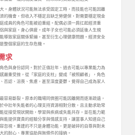
大。身體狀況可能無法承受固定工時，而技能也可能因離
濟的機會，但收入不穩定且缺乏勞健保，對需要穩定現金
庭成員的角色可能被迫重組。配偶必須一肩扛起經濟重
侶與家庭，身心俱疲。成年子女也可能必須延後人生規
能導致家庭關係緊繃，甚至衍生心理健康問題。經濟安全
是整個家庭的生存危機。
需求
角色與身份認同。對於正值壯年、過去可能以專業能力為
感嚴重受挫，從「家庭的支柱」變成「被照顧者」，角色
、否認、沮喪、焦慮，甚至深度憂鬱。覺得自己成為家人
最容易斷裂。原本的職場同儕圈可能因離開而逐漸疏遠，
於中壯年失能者的心理支持資源相對分散，且主動求助常
能從接受現狀開始，學習與疾病或失能共存，並在能力範
與能提供寶貴的經驗分享與情感支持，讓當事人知道自己
容忽視。重建的不只是身體功能，更是破碎的自尊與對未
大的耐心、專業協助與無條件的接納。