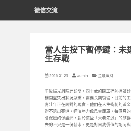
S
徵信交流
k
i
p
t
o
m
當人生按下暫停鍵：未
a
生存戰
i
n
c
2026-01-23
admin
金融理財
o
n
t
午後陽光斜照進診間，四十歲的陳工程師握著診
e
椎間盤突出狀況嚴重，需要長期復健，目前的工
n
青壯年正在面對的現實。他們在人生衝刺的黃金
t
得不退出賽道。經濟壓力像烏雲籠罩，每個月的
會保險的保護網，對於這些「未老先退」的族群
去的不只是一份薪水，更是對自我價值的認同與