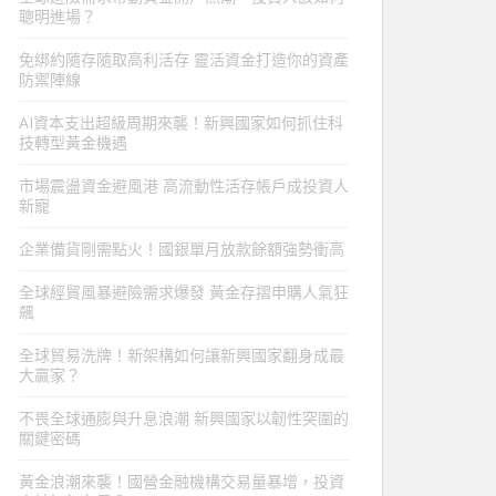
聰明進場？
免綁約隨存隨取高利活存 靈活資金打造你的資產
防禦陣線
AI資本支出超級周期來襲！新興國家如何抓住科
技轉型黃金機遇
市場震盪資金避風港 高流動性活存帳戶成投資人
新寵
企業備貨剛需點火！國銀單月放款餘額強勢衝高
全球經貿風暴避險需求爆發 黃金存摺申購人氣狂
飆
全球貿易洗牌！新架構如何讓新興國家翻身成最
大贏家？
不畏全球通膨與升息浪潮 新興國家以韌性突圍的
關鍵密碼
黃金浪潮來襲！國營金融機構交易量暴增，投資