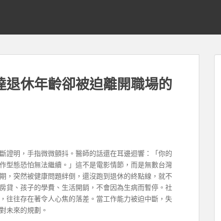
達退休年齡卻被迫離開職場的
斷證明，手指微微顫抖。醫師的話還在耳邊迴響：「你的
作型態恐怕無法繼續。」這不是電影情節，而是無數台灣
期，突然被健康問題絆倒，還沒跑到退休的終點線，就不
房貸、孩子的學費、生活開銷，不會因為生病而暫停。社
，往往存在著令人心焦的落差。當工作能力被迫中斷，失
對未來的規劃。