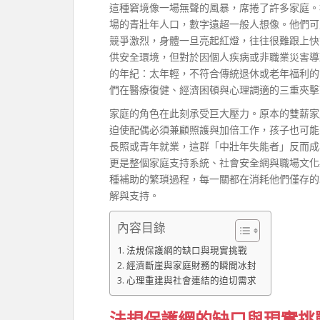
這種窘境像一場無聲的風暴，席捲了許多家庭。
場的青壯年人口，數字遠超一般人想像。他們可
競爭激烈，身體一旦亮起紅燈，往往很難跟上快
供安全環境，但對於因個人疾病或非職業災害導
的年紀：太年輕，不符合傳統退休或老年福利的
們在醫療復健、經濟困頓與心理調適的三重夾擊
家庭的角色在此刻承受巨大壓力。原本的雙薪家
迫使配偶必須兼顧照護與加倍工作，孩子也可能
長照或青年就業，這群「中壯年失能者」反而成
更是整個家庭支持系統、社會安全網與職場文化
種補助的繁瑣過程，每一關都在消耗他們僅存的
解與支持。
內容目錄
法規保護網的缺口與現實挑戰
經濟斷崖與家庭財務的瞬間冰封
心理重建與社會連結的迫切需求
法規保護網的缺口與現實挑