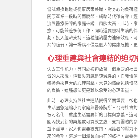
嘗試轉換跑道或從事居家兼職，對身心的負荷極
開原產業一段時間而脫節。網路時代雖有零工經
流與醫療保障的家庭來說，風險太高。此時，家
擔，可能兼差多份工作，同時還要照料生病的伴
劃，投入經濟支持。這種經濟壓力連鎖效應，可
網的脆弱，讓一場病不僅是個人的健康危機，更
心理重建與社會連結的迫切
失去工作能力，等同於被迫放棄一個重要的社會
傲的人來說，這種失落感是毀滅性的。自我價值
轉換帶來巨大的心理衝擊。常見的情緒包括憤怒
的負擔，這種想法更是難以承受的心理重量。
此時，心理支持與社會連結變得至關重要，卻也
生活圈急遽縮小到家庭與醫療院所。台灣社會對
被污名化。重建生活需要新的目標與意義。這可
圍內找到新的興趣或可貢獻之處。支持團體的參
並不孤單。家人也需要被支持，照護者的壓力不
來的希望。這是一個漫長而內在的旅程，需要極