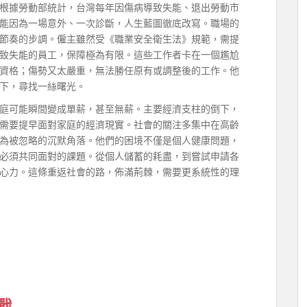
根據勞動部統計，台灣每年因傷病導致失能、退出勞動市
能因為一場意外、一次診斷，人生藍圖徹底改寫。職場的
節奏的步調。僱主雖然受《職業安全衛生法》規範，需提
致失能的員工，保障極為有限。這些工作者卡在一個尷尬
資格；傷勢又太嚴重，無法勝任原有或調整後的工作。他
下，尋找一絲曙光。
庭可能瞬間變成單薪，甚至無薪。主要經濟支柱的倒下，
需要提早面對家庭的經濟現實。社會的關注多集中在高齡
為被忽略的沉默角落。他們的困境不僅是個人健康問題，
必須共同面對的課題。從個人儲蓄的耗盡，到嘗試申請各
心力。這條重返社會的路，佈滿荊棘，需要更系統性的理
戰