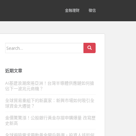
金融理財
徵信
Search
for:
近期文章
AI基建浪潮席捲亞洲！台灣半導體供應鏈如何搶
佔下一波兆元商機？
全球貿易重組下的新贏家：新興市場如何吸引全
球資金大遷徙？
金價驚驚漲！公股銀行黃金存摺申購爆量 改寫歷
史新高
全球避險需求帶動黃金開戶熱潮，投資人該如何