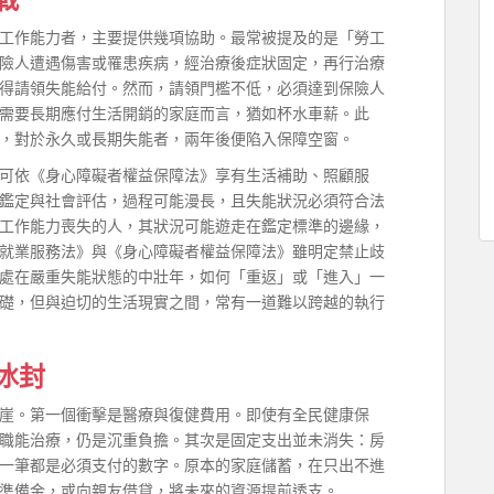
工作能力者，主要提供幾項協助。最常被提及的是「勞工
險人遭遇傷害或罹患疾病，經治療後症狀固定，再行治療
得請領失能給付。然而，請領門檻不低，必須達到保險人
需要長期應付生活開銷的家庭而言，猶如杯水車薪。此
，對於永久或長期失能者，兩年後便陷入保障空窗。
可依《身心障礙者權益保障法》享有生活補助、照顧服
鑑定與社會評估，過程可能漫長，且失能狀況必須符合法
工作能力喪失的人，其狀況可能遊走在鑑定標準的邊緣，
就業服務法》與《身心障礙者權益保障法》雖明定禁止歧
處在嚴重失能狀態的中壯年，如何「重返」或「進入」一
礎，但與迫切的生活現實之間，常有一道難以跨越的執行
冰封
崖。第一個衝擊是醫療與復健費用。即使有全民健康保
職能治療，仍是沉重負擔。其次是固定支出並未消失：房
一筆都是必須支付的數字。原本的家庭儲蓄，在只出不進
準備金，或向親友借貸，將未來的資源提前透支。