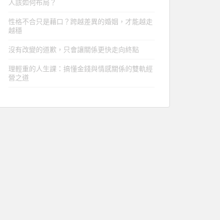
人該如何布局？
性格不合只是藉口？跨越差異的婚姻，才能越走
越穩
沒有改變的道歉，只會讓關係更快走向終點
理輕重的人生課：搞懂金錢與情感關係的雙軌經
營之道