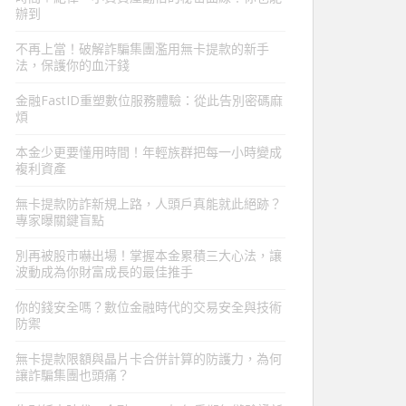
辦到
不再上當！破解詐騙集團濫用無卡提款的新手
法，保護你的血汗錢
金融FastID重塑數位服務體驗：從此告別密碼麻
煩
本金少更要懂用時間！年輕族群把每一小時變成
複利資產
無卡提款防詐新規上路，人頭戶真能就此絕跡？
專家曝關鍵盲點
別再被股市嚇出場！掌握本金累積三大心法，讓
波動成為你財富成長的最佳推手
你的錢安全嗎？數位金融時代的交易安全與技術
防禦
無卡提款限額與晶片卡合併計算的防護力，為何
讓詐騙集團也頭痛？