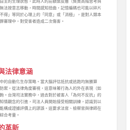
自主的生理狀態，此時人的前額葉皮層（負責高階思考與
無法按意志移動，時間感知扭曲，記憶編碼也可能以碎片
不得」等同於心理上的「同意」或「消極」，是對人類本
罪審理中，對受害者造成二次傷害。
與法律意涵
中的自動化生存策略。當大腦評估抵抗或逃跑均無勝算
防禦。從法律角度審視，這意味著行為人的外在表現（如
鉤。台灣司法實務中，過去對於被害人「為何不反抗」的
知情觀念的引進，司法人員開始接受相關訓練，認識到以
能構成證據評價上的謬誤。這要求法官、檢察官與律師在
綜合考量。
的革新