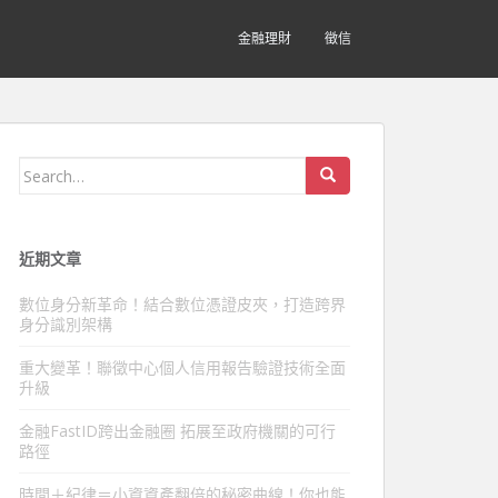
金融理財
徵信
Search
for:
近期文章
數位身分新革命！結合數位憑證皮夾，打造跨界
身分識別架構
重大變革！聯徵中心個人信用報告驗證技術全面
升級
金融FastID跨出金融圈 拓展至政府機關的可行
路徑
時間＋紀律＝小資資產翻倍的秘密曲線！你也能