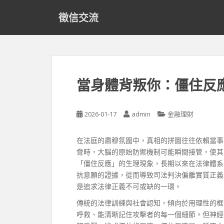
S
徵信交流
k
i
p
t
o
m
當身體背叛你：僵住反
a
i
n
2026-01-17
admin
金融理財
c
o
在法庭的肅穆氛圍中，真相的拼圖往往依賴當事
n
脅時，大腦的原始防禦機制可能瞬間接管，使其
t
「僵住反應」的生理現象，長期以來在法律體系
e
抗意願的證據，從而導致司法判決偏離實質正義
n
是追求法律正義不可或缺的一環。
t
傳統的法律訓練與社會認知，傾向於用理性的框
呼救、能清晰記住攻擊者的每一個細節。但神經