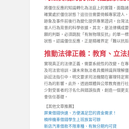
將僵住反應的知識轉化為法庭上的實踐，面臨諸
確實處於僵住狀態？這往往需要倚賴專家證人，
跡象及事件前後行為變化提供專業證詞。台灣法
害人行為背景的科學依據。其次，是法律構成要
願的判斷，必須跳脫「有無物理反抗」的單一標
狀態。認識僵住反應，正是精確界定「難以抗拒
推動法律正義：教育、立法
實現真正的法律正義，需要系統性的改變。在專
及司法官培訓，讓未來執法者具備辨識與理解僵
訴訟法指引中，明文要求司法機關在審理特定案
行為的影響。此外，透過媒體與公眾教育進行社
少對受害者的汙名化與錯誤指責，創造一個更支
會信任基礎。
【其他文章推薦】
屏東借錢快速、方便滿足您的資金需求！
楠梓機車借錢
學生上班族皆可辦
新店汽車借款
不限車種、有無分期均可貸