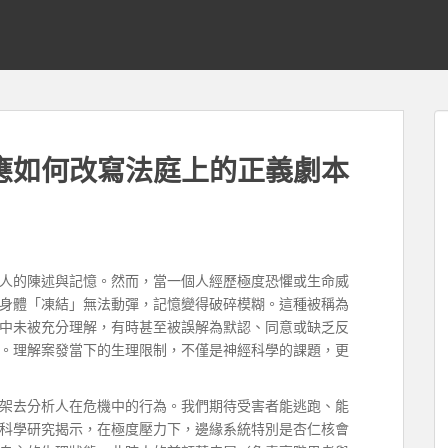
應如何改寫法庭上的正義劇本
人的陳述與記憶。然而，當一個人經歷極度恐懼或生命威
身體「凍結」無法動彈，記憶變得破碎模糊。這種被稱為
中未被充分理解，有時甚至被誤解為默認、同意或缺乏反
。理解案發當下的生理限制，不僅是神經科學的課題，更
架去分析人在危機中的行為。我們期待受害者能逃跑、能
科學研究揭示，在極度壓力下，邊緣系統特別是杏仁核會