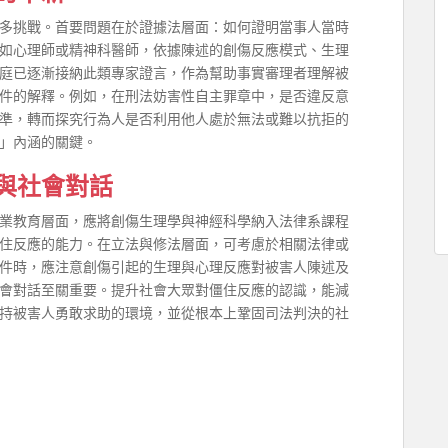
多挑戰。首要問題在於證據法層面：如何證明當事人當時
如心理師或精神科醫師，依據陳述的創傷反應模式、生理
庭已逐漸接納此類專家證言，作為幫助事實審理者理解被
件的解釋。例如，在刑法妨害性自主罪章中，是否違反意
準，轉而探究行為人是否利用他人處於無法或難以抗拒的
」內涵的關鍵。
與社會對話
業教育層面，應將創傷生理學與神經科學納入法律系課程
住反應的能力。在立法與修法層面，可考慮於相關法律或
件時，應注意創傷引起的生理與心理反應對被害人陳述及
會對話至關重要。提升社會大眾對僵住反應的認識，能減
持被害人勇敢求助的環境，並從根本上鞏固司法判決的社