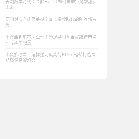
告別紙本時代：金融FastID如何重塑無縫驗證新
未來
便利與安全能否兼得？無卡提款時代的防詐新考
驗
小資金也能布局全球！透過共同基金實踐跨市場
與跨產業配置
小資族必看！選擇透明度高的ETF，輕鬆打造長
期穩健投資組合