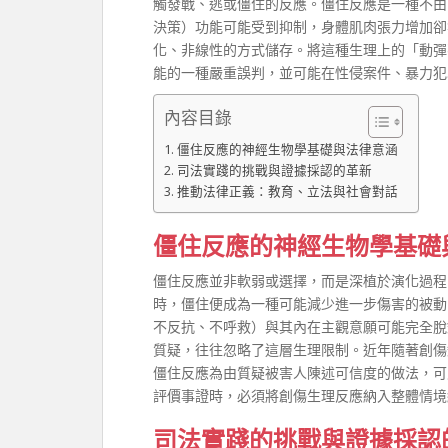
觸發戰、逃或僵住的反應。僵住反應是一種不由
決策）功能可能受到抑制，身體肌肉張力增加卻
化、非線性的方式儲存。將這種生理上的「動彈
能的一種嚴重誤判，並可能在性侵案件、暴力犯
內容目錄
僵住反應的神經生物學基礎與法律意涵
司法實踐的挑戰與證據採認的革新
推動法律正義：教育、立法與社會對話
僵住反應的神經生物學基礎
僵住反應並非軟弱或選擇，而是深植於演化過程
時，僵住便成為一種可能減少進一步傷害的被動
不反抗、不呼救）與其內在主觀意願可能完全脫
質疑，往往忽略了這層生理限制。近年隨著創傷
僵住反應為由質疑被害人陳述可信度的做法，可
評價事證時，必須將創傷生理反應納入整體情境
司法實踐的挑戰與證據採認