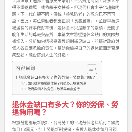
金無法跟上通膨、醫療支出增加、生活費用高漲，許多人不
得不重返職場，或依賴子女扶養。但現代社會少子化趨勢明
顯，下一代自顧不暇，傳統「養兒防老」的觀念已不再可
靠。因此，每位勞動者都應正視「長壽風險」，並提早為這
場漫長的賽事做好準備。退休金不只是數字的累積，更關乎
晚年生活的尊嚴與品質。本篇文章將從退休金缺口的實際數
據切入，分析如何透過投資與規劃補足缺口，並探討政府與
個人各自應承擔的責任，幫助你檢視自己的退休藍圖是否足
夠堅韌，能否撐到人生的終點。
內容目錄
退休金缺口有多大？你的勞保、勞退夠用嗎？
如何提前布局退休金？打造多元收益來源
政府與個人的角色：改革與自救並行
退休金缺口有多大？你的勞保、勞
退夠用嗎？
根據勞動部最新統計，台灣勞工的平均勞保老年給付金額約
每月1.8萬元，加上勞退新制提撥，多數人退休後每月可領