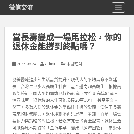
S
徵信交流
TOGGLE
k
i
p
t
當長壽變成一場馬拉松，你的
o
退休金能撐到終點嗎？
m
a
i
2026-06-24
admin
金融理財
n
c
o
隨著醫療進步與生活品質提升，現代人的平均壽命不斷延
n
長，台灣早已步入高齡化社會，甚至邁向超高齡化。根據內
t
政部統計，國人平均壽命已超過80歲，女性更高達84歲。
e
這意味著，退休後的人生可能長達20至30年，甚至更久。
n
然而，多數人對於退休金的準備往往過於樂觀，低估了長壽
t
帶來的財務壓力。退休規劃不再只是存一筆錢，而是一場需
要耐力與策略的馬拉松。若沒有完善的資金配置，退休生活
可能從原本期待的「金色年華」變成「經濟困窘」。當退休