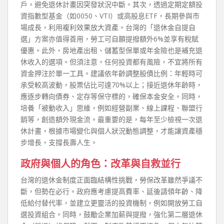
戶，避免退休計畫因突發狀況中斷。其次，透過定期定額投
資指數型基金（如0050、VTI）或高股息ETF，長期參與市
場成長，利用複利效果放大資產。台灣的「退休金自提自
選」方案亦值得善用，勞工可自願提撥額外6%並享有稅賦
優惠。此外，房地產出租、儲蓄型保單或年金險也是補充退
休收入的選項。但須注意，任何投資都有風險，不宜將所有
資金押注於單一工具。建議依年齡調整股債比例：年輕時可
承受較高波動，股票佔比可達70%以上；接近退休年齡時，
應逐步轉向債券、定存等保守標的，確保本金安全。同時，
培養「被動收入」思維，例如經營副業、線上課程、聯盟行
銷等，創造額外現金流。最重要的是，每年至少檢視一次退
休計畫，根據市場變化與個人狀況動態調整，才能讓資產穩
步增長，支撐長壽人生。
政府與個人的角色：改革與自救並行
台灣的退休金制度正面臨結構性挑戰，勞保改革雖然爭議不
斷，但勢在必行。政府應考慮提高費率、延後請領年齡、降
低給付替代率，並建立更靈活的投資機制，例如開放勞工自
選投資組合。同時，鼓勵企業加薪與提撥，強化第二層退休