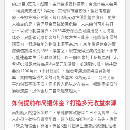
約2.5至3萬元。然而，主計總處資料顯示，台北市每人每月
平均消費支出約3.2萬元，其他縣市雖較低，但若考慮醫
療、長照等額外開銷，每月3萬元恐怕僅能勉強度日。更令
人擔憂的是，勞保基金面臨破產危機，未來給付可能被打
折。以現行制度推算，2035年勞保基金可能用罄，屆時退
休勞工只能領到原始金額的六成左右。此外，通膨每年侵蝕
購買力，假設每年的物價上漲率為2%，30年後退休金的實
際價值將縮水約45%。換言之，現在覺得足夠的金額，未來
可能連基本生活都難以維持。以一個40歲的上班族為例，若
希望65歲退休後每月有4萬元生活費，並活到90歲，總共需
要約1200萬元（不計通膨）。但若考慮通膨與投資報酬
率，實際需準備的金額可能高達2000萬元以上。台灣民眾
平均儲蓄率雖不低，但多數人仍以定存為主，報酬率遠低於
通膨速度，退休金缺口自然越來越大。
如何提前布局退休金？打造多元收益來源
面對龐大的退休金缺口，單純依靠政府年金已不切實際。個
人必須主動進行資產配置，建立穩定的現金流。首先，應從
「緊急預備金」開始，保留6至12個月生活費於高流動性帳