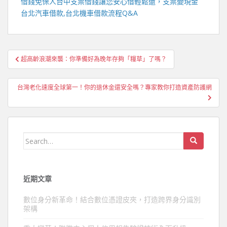
借錢免保人
台中支票借錢
讓您安心借輕鬆還，支票變現金
台北汽車借款
,
台北機車借款
流程Q&A
文
超高齡浪潮來襲：你準備好為晚年存夠「糧草」了嗎？
章
導
台灣老化速度全球第一！你的退休金還安全嗎？專家教你打造資產防護網
覽
Search
for:
近期文章
數位身分新革命！結合數位憑證皮夾，打造跨界身分識別
架構