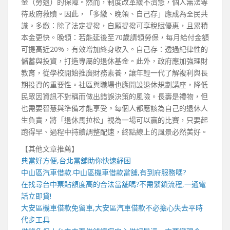
金（勞退）的保障。然而，制度改革緩不濟急，個人無法等
待政府救贖。因此，「多繳、晚領、自己存」應成為全民共
識。多繳：除了法定提撥，自願提撥可享稅賦優惠，且累積
本金更快。晚領：若能延後至70歲請領勞保，每月給付金額
可提高近20%，有效增加終身收入。自己存：透過紀律性的
儲蓄與投資，打造專屬的退休基金。此外，政府應加強理財
教育，從學校開始推廣財務素養，讓年輕一代了解複利與長
期投資的重要性。社區與職場也應開設退休規劃講座，降低
民眾因資訊不對稱而做出錯誤決策的風險。長壽是禮物，但
也需要智慧與準備才能享受。每個人都應該為自己的退休人
生負責，將「退休馬拉松」視為一場可以贏的比賽，只要起
跑得早、過程中持續調整配速，終點線上的風景必然美好。
【其他文章推薦】
典當好方便,
台北當舖
助你快速紓困
中山區汽車借款
.
中山區機車借款
當舖,有到府服務嗎?
在找尋
台中票貼
額度高的合法當舖嗎?不需繁鎖流程,一通電
話立即貸!
大安區機車借款
免留車,
大安區汽車借款
不必擔心失去平時
代步工具