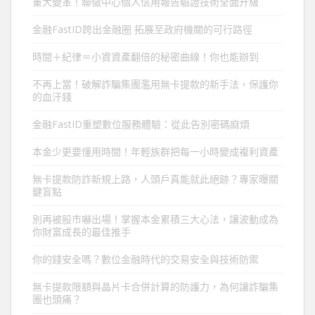
重大變革！聯徵中心個人信用報告驗證技術全面升級
金融FastID跨出金融圈 拓展至政府機關的可行路徑
時間＋紀律＝小資資產翻倍的秘密曲線！你也能辦到
不再上當！破解詐騙集團濫用無卡提款的新手法，保護你
的血汗錢
金融FastID重塑數位服務體驗：從此告別密碼麻煩
本金少更要懂用時間！年輕族群把每一小時變成複利資產
無卡提款防詐新規上路，人頭戶真能就此絕跡？專家曝關
鍵盲點
別再被股市嚇出場！掌握本金累積三大心法，讓波動成為
你財富成長的最佳推手
你的錢安全嗎？數位金融時代的交易安全與技術防禦
無卡提款限額與晶片卡合併計算的防護力，為何讓詐騙集
團也頭痛？