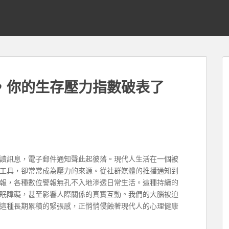
，你的生存壓力指數破表了
讀訊息，電子郵件通知聲此起彼落。現代人生活在一個被
工具，卻常常成為壓力的來源。從社群媒體的推播通知到
報，各種數位警報無孔不入地滲透日常生活。這種持續的
眠障礙，甚至影響人際關係的真實互動。我們的大腦被迫
這種長期累積的緊張感，正悄悄侵蝕著現代人的心理健康