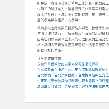
如規定下班後不發送非緊急工作訊息、鼓勵員工
少員工的科技壓力，還能提升工作效率與創造力
度工作時段」，減少不必要的數位干擾，讓員工
層的承諾與全體員工的參與。
教育系統也應將數位健康納入課程，教導學生如
使用科技的能力，了解通知設計背後的心理機制
因為它們關係到學生未來的心理健康與生活品質
絡，讓個人不覺得自己孤軍奮戰。透過多層面的
服務科技的未來。
【其他文章推薦】
永和汽車借款
政府立案安全可靠息低保密
票貼借款專業服務，
台中支票借款
助您輕鬆應對
台北當鋪
、
台北汽車借款
、
台北機車借款
全方位
中正區汽車借款
讓你順利解決現金週轉上的問題
屏東軍公教貸款
，專屬優惠！輕鬆解決財務需求