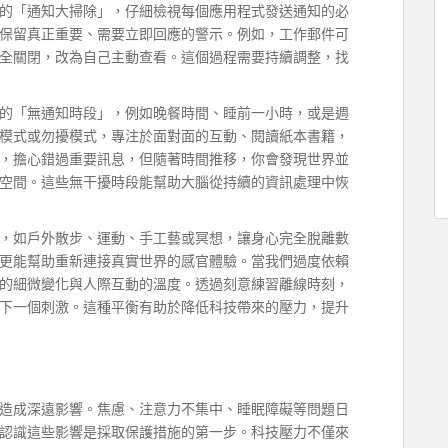
的「通知大掃除」，仔細檢視每個應用程式發送通知的必
保留真正重要、需要立即回應的警示。例如，工作郵件可
全關閉，改為自己主動查看。這個過程需要持續調整，找
的「無通知時段」，例如晚餐時間、睡前一小時，或是週
模式或勿擾模式，專注於面對面的互動、閱讀紙本書籍，
，擔心錯過重要訊息，但隨著時間推移，你會發現世界並
空間。這些無干擾時段能幫助大腦從持續的資訊處理中恢
，如戶外散步、運動、手工藝或冥想，讓身心完全脫離數
更能幫助重新連接真實世界的感官體驗。當我們過度依賴
的細微變化與人際互動的溫度。透過刻意練習離線時刻，
下一個刺激。這種平衡有助於降低科技帶來的壓力，提升
造成深遠影響。焦慮、注意力不集中、睡眠障礙等問題日
認識這些影響是採取保護措施的第一步。科技壓力不僅來