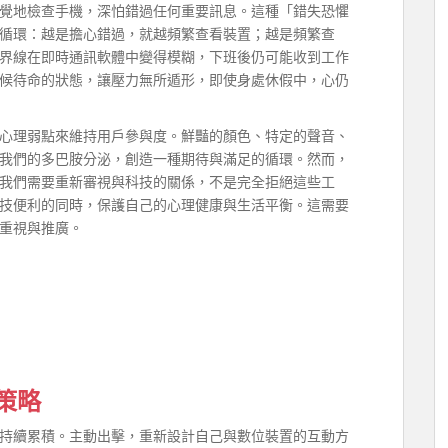
覺地檢查手機，深怕錯過任何重要訊息。這種「錯失恐懼
循環：越是擔心錯過，就越頻繁查看裝置；越是頻繁查
界線在即時通訊軟體中變得模糊，下班後仍可能收到工作
候待命的狀態，讓壓力無所遁形，即使身處休假中，心仍
心理弱點來維持用戶參與度。鮮豔的顏色、特定的聲音、
我們的多巴胺分泌，創造一種期待與滿足的循環。然而，
我們需要重新審視與科技的關係，不是完全拒絕這些工
技便利的同時，保護自己的心理健康與生活平衡。這需要
重視與推廣。
策略
持續累積。主動出擊，重新設計自己與數位裝置的互動方