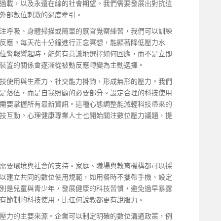
過載，以及永遠在線的社會期望。我們需要發展出對抗這
外部數位刺激的過度牽引。
注呼吸、身體掃描或簡單的感官覺察練習，我們可以訓練
反應。每天花十分鐘進行正念冥想，能顯著降低壓力水
位警報響起時，能夠有意識地選擇如何回應，而不是立即
裝置的關係會逐漸從被動反應轉變為主動選擇。
技使用與生產力、社交能力掛鉤，形成無形的壓力。我們
是落伍，而是自我照顧的必要部分。設定合理的科技使用
需要掌握所有最新資訊。這種心態調整能減輕科技帶來的
技互動。心理健康專業人士也開始關注數位壓力議題，提
需要環境與社會的支持。家庭、職場與教育機構都可以採
以建立共同的數位使用規範，如用餐時不攜帶手機、設定
別是兒童與青少年，發展健康的科技習慣，避免過早暴露
有節制的科技使用，比任何說教都更有說服力。
壓力的主要來源。企業可以制定明確的數位溝通政策，例