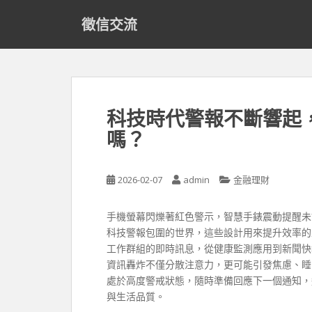
S
徵信交流
k
i
p
t
o
m
科技時代警報不斷響起
a
嗎？
i
n
c
2026-02-07
admin
金融理財
o
n
t
手機螢幕閃爍著紅色警示，智慧手錶震動提醒未
e
科技警報包圍的世界，這些設計用來提升效率的
n
工作群組的即時訊息，從健康監測應用到新聞快
t
資訊轟炸不僅分散注意力，更可能引發焦慮、睡
處於高度警戒狀態，隨時準備回應下一個通知，
與生活品質。