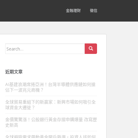
金融理財
徵信
Search
for:
近期文章
AI基建浪潮席捲亞洲！台灣半導體供應鏈如何搶
佔下一波兆元商機？
全球貿易重組下的新贏家：新興市場如何吸引全
球資金大遷徙？
金價驚驚漲！公股銀行黃金存摺申購爆量 改寫歷
史新高
全球避險需求帶動黃金開戶熱潮，投資人該如何