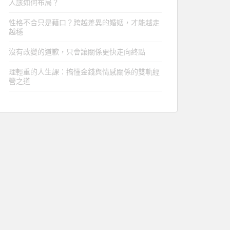
人該如何布局？
性格不合只是藉口？跨越差異的婚姻，才能越走
越穩
沒有改變的道歉，只會讓關係更快走向終點
理輕重的人生課：搞懂金錢與情感關係的雙軌經
營之道