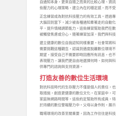
自通知本身，更來自隨之而來的比較心理、資訊
些壓力的心理策略，建立內在的穩定感，而不受
正念練習成為對抗科技壓力的有效工具。透過專
大腦回到當下，減少被各種通知牽著走的自動化
平，提升情緒調節能力。這些練習幫助我們在數
被觸發焦慮或分心。隨著練習加深，我們與科技
建立健康的數位自我認知同樣重要。社會常將科
需要挑戰這種觀念，認識到適度脫離數位環境不
期望，接受自己不需要即時回應所有訊息，也不
表現壓力，讓我們更自由地選擇何時、如何與科
供專門的諮詢與支持資源。
打造友善的數位生活環境
對抗科技時代的生存壓力不僅是個人的責任，也
取措施，創造更健康的數位文化。在家庭中，可
家庭無網路時間等。這些約定幫助所有成員，特
於持續的數位警報壓力中。父母以身作則，展示
職場環境的改善至關重要，因為工作往往是科技