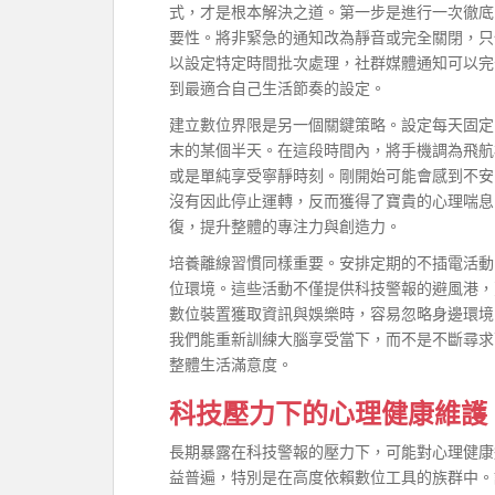
式，才是根本解決之道。第一步是進行一次徹底
要性。將非緊急的通知改為靜音或完全關閉，只
以設定特定時間批次處理，社群媒體通知可以完
到最適合自己生活節奏的設定。
建立數位界限是另一個關鍵策略。設定每天固定
末的某個半天。在這段時間內，將手機調為飛航
或是單純享受寧靜時刻。剛開始可能會感到不安
沒有因此停止運轉，反而獲得了寶貴的心理喘息
復，提升整體的專注力與創造力。
培養離線習慣同樣重要。安排定期的不插電活動
位環境。這些活動不僅提供科技警報的避風港，
數位裝置獲取資訊與娛樂時，容易忽略身邊環境
我們能重新訓練大腦享受當下，而不是不斷尋求
整體生活滿意度。
科技壓力下的心理健康維護
長期暴露在科技警報的壓力下，可能對心理健康
益普遍，特別是在高度依賴數位工具的族群中。