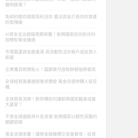
聰明進場？
免綁約隨存隨取高利活存 靈活資金打造你的資產
防禦陣線
AI資本支出超級周期來襲！新興國家如何抓住科
技轉型黃金機遇
市場震盪資金避風港 高流動性活存帳戶成投資人
新寵
企業備貨剛需點火！國銀單月放款餘額強勢衝高
全球經貿風暴避險需求爆發 黃金存摺申購人氣狂
飆
全球貿易洗牌！新架構如何讓新興國家翻身成最
大贏家？
不畏全球通膨與升息浪潮 新興國家以韌性突圍的
關鍵密碼
黃金浪潮來襲！國營金融機構交易量暴增，投資