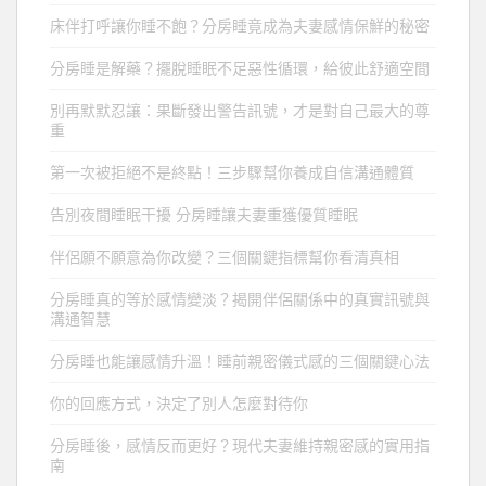
床伴打呼讓你睡不飽？分房睡竟成為夫妻感情保鮮的秘密
分房睡是解藥？擺脫睡眠不足惡性循環，給彼此舒適空間
別再默默忍讓：果斷發出警告訊號，才是對自己最大的尊
重
第一次被拒絕不是終點！三步驟幫你養成自信溝通體質
告別夜間睡眠干擾 分房睡讓夫妻重獲優質睡眠
伴侶願不願意為你改變？三個關鍵指標幫你看清真相
分房睡真的等於感情變淡？揭開伴侶關係中的真實訊號與
溝通智慧
分房睡也能讓感情升溫！睡前親密儀式感的三個關鍵心法
你的回應方式，決定了別人怎麼對待你
分房睡後，感情反而更好？現代夫妻維持親密感的實用指
南