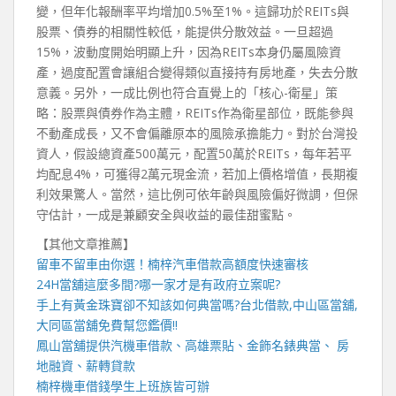
變，但年化報酬率平均增加0.5%至1%。這歸功於REITs與
股票、債券的相關性較低，能提供分散效益。一旦超過
15%，波動度開始明顯上升，因為REITs本身仍屬風險資
產，過度配置會讓組合變得類似直接持有房地產，失去分散
意義。另外，一成比例也符合直覺上的「核心-衛星」策
略：股票與債券作為主體，REITs作為衛星部位，既能參與
不動產成長，又不會偏離原本的風險承擔能力。對於台灣投
資人，假設總資產500萬元，配置50萬於REITs，每年若平
均配息4%，可獲得2萬元現金流，若加上價格增值，長期複
利效果驚人。當然，這比例可依年齡與風險偏好微調，但保
守估計，一成是兼顧安全與收益的最佳甜蜜點。
【其他文章推薦】
留車不留車由你選！
楠梓汽車借款
高額度快速審核
24H當舖
這麼多間?哪一家才是有政府立案呢?
手上有黃金珠寶卻不知該如何典當嗎?
台北借款
,
中山區當舖
,
大同區當舖
免費幫您鑑價!!
鳳山當舖
提供汽機車借款、高雄票貼、金飾名錶典當、 房
地融資、薪轉貸款
楠梓機車借錢
學生上班族皆可辦