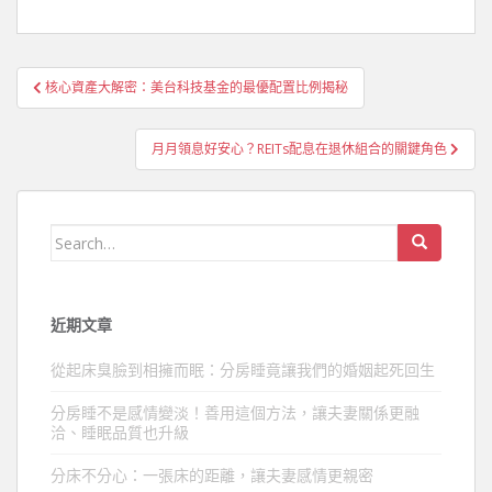
文
核心資產大解密：美台科技基金的最優配置比例揭秘
章
導
月月領息好安心？REITs配息在退休組合的關鍵角色
覽
Search
for:
近期文章
從起床臭臉到相擁而眠：分房睡竟讓我們的婚姻起死回生
分房睡不是感情變淡！善用這個方法，讓夫妻關係更融
洽、睡眠品質也升級
分床不分心：一張床的距離，讓夫妻感情更親密