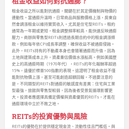
租金收益如何對抗通膨？
租金收益之所以能對抗通膨，關鍵在於其定價機制與物價的
連動性。當通膨升溫時，日常商品與服務價格上漲，房東自
然會調漲租金以維持實質收入。尤其是住宅型REITs，租約
通常為一年期或更短，租金調整頻率較高，能快速反映通膨
壓力。商辦與零售型REITs則透過長期合約中的租金調漲條
款，例如每年依CPI成長率調整，確保收益不被通膨侵蝕。
此外，REITs持有的不動產本身也會隨著通膨而升值，因為
土地與建築成本上升，資產重估價值水漲船高。例如美國歷
史上的高通膨時期（1970年代），REITs的年化報酬率超過
15%，遠優於標普500指數的表現。這證明了租金收益不僅
能對抗物價上漲，甚至可能創造超額回報。不過要注意的
是，不同類型的REITs對通膨的敏感度有差異：住宅與工業
型最強，旅館與零售型較弱，因為後者受景氣循環影響更
大。投資者應選擇具備定價權與資產優質的REITs，才能在
通膨環境中立於不敗之地。
REITs的投資優勢與風險
REITs的優勢在於提供穩定現金流、流動性佳且門檻低。與