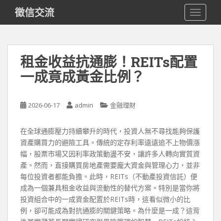
S
徵信交流
TOGGLE
k
i
p
t
租金收益抗通膨！REITs配置
o
一成竟成黃金比例？
m
a
i
2026-06-17
admin
金融理財
n
c
o
在全球通膨壓力持續攀升的時代，投資人無不尋找能夠保護
n
資產購買力的避險工具。傳統的定存利率遠遠追不上物價漲
t
幅，股票市場又因利率政策動盪不安，讓許多人轉向實質資
e
產。然而，直接購買房地產需要龐大資金與管理心力，並非
n
每位投資者都能負擔。此時，REITs（不動產投資信託）便
t
成為一個兼具租金收益與流動性的替代方案。特別是當你將
投資組合中的一成資金配置於REITs時，這看似微小的比
例，卻可能成為對抗通膨的關鍵策略。為什麼是一成？這背