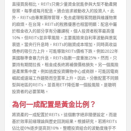
直接買房相比，REITs只需少量資金就能參與大型不動產開
發案，每季或每月配息，適合追求被動收入的投資人。此
外，REITs由專業團隊管理，免去處理租客問題與維護物業
的麻煩。在台灣，REITs的稅務優惠也相當明顯：配息中屬
於租金收入的部分享有分離課稅，個人投資者稅率最高僅
10%。但REITs並非零風險，主要風險來自利率波動與景氣
衰退。當央行升息時，REITs的融資成本增加，同時高收益
債券的吸引力上升，可能導致REITs價格下跌。例如2022年
美國聯準會暴力升息，REITs指數一度重挫25%。然而，只
要持有期間拉長，租金成長終將補償價格損失。另一個風險
是產業集中度，例如過度投資購物中心或商辦，可能因電商
崛起或遠端工作趨勢而空置率上升。因此，分散配置不同類
型與地區的REITs，並善用ETF降低單一個股風險，是聰明
投資者的必要策略。
為何一成配置是黃金比例？
將資產的一成配置於REITs，這個數字絕非隨便設定，而是
基於效率前緣理論與歷史回測結果。根據研究，若將REITs
佔比從0%逐步提高到10%，整體投資組合的波動度幾乎不