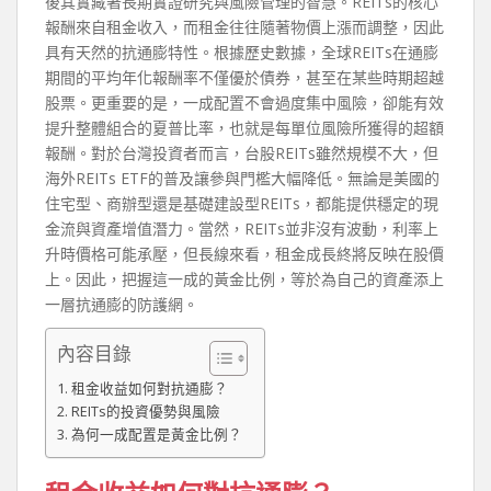
後其實藏著長期實證研究與風險管理的智慧。REITs的核心
報酬來自租金收入，而租金往往隨著物價上漲而調整，因此
具有天然的抗通膨特性。根據歷史數據，全球REITs在通膨
期間的平均年化報酬率不僅優於債券，甚至在某些時期超越
股票。更重要的是，一成配置不會過度集中風險，卻能有效
提升整體組合的夏普比率，也就是每單位風險所獲得的超額
報酬。對於台灣投資者而言，台股REITs雖然規模不大，但
海外REITs ETF的普及讓參與門檻大幅降低。無論是美國的
住宅型、商辦型還是基礎建設型REITs，都能提供穩定的現
金流與資產增值潛力。當然，REITs並非沒有波動，利率上
升時價格可能承壓，但長線來看，租金成長終將反映在股價
上。因此，把握這一成的黃金比例，等於為自己的資產添上
一層抗通膨的防護網。
內容目錄
租金收益如何對抗通膨？
REITs的投資優勢與風險
為何一成配置是黃金比例？