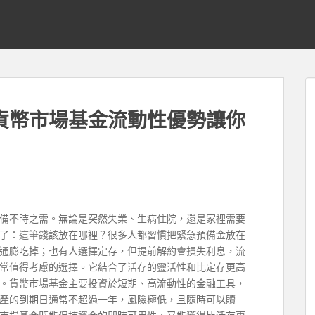
貨幣市場基金流動性優勢讓你
備不時之需。無論是突然失業、生病住院，還是家裡需要
了：這筆錢該放在哪裡？很多人都習慣把緊急預備金放在
通膨吃掉；也有人選擇定存，但提前解約會損失利息，流
常值得考慮的選擇。它結合了活存的靈活性和比定存更高
。貨幣市場基金主要投資於短期、高流動性的金融工具，
產的到期日通常不超過一年，風險極低，且隨時可以贖