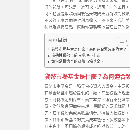
回。對於需要隨時動用的緊急預備金來說，貨幣
好的報酬，可說是「進可攻、退可守」的工具。更
制，也就是申請贖回後當天或隔天就能收到款項
不必為了應急而犧牲利息收入。接下來，我們將
勢以及選擇要點，幫助你更聰明地管理自己的緊
內容目錄
貨幣市場基金是什麼？為何適合緊急預備金？
流動性優勢：隨時變現不卡關
如何選擇適合的貨幣市場基金？
貨幣市場基金是什麼？為何適合
貨幣市場基金是一種集合投資人的資金，主要投
在基金類型中屬於最低的一類，甚至被視為現金
券、可轉讓定期存單、商業本票、銀行承兌匯票
低。對於緊急預備金來說，最關鍵的要求就是「
先，它不像股票或高收益債券那樣會大幅波動，
次，貨幣市場基金的買賣成本極低，多數基金不
自由進出，不用擔心額外成本吃掉收益。此外，