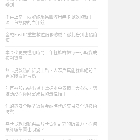
辦到
不再上當！破解詐騙集團濫用無卡提款的新手
法，保護你的血汗錢
金融FastID重塑數位服務體驗：從此告別密碼麻
煩
本金少更要懂用時間！年輕族群把每一小時變成
複利資產
無卡提款防詐新規上路，人頭戶真能就此絕跡？
專家曝關鍵盲點
別再被股市嚇出場！掌握本金累積三大心法，讓
波動成為你財富成長的最佳推手
你的錢安全嗎？數位金融時代的交易安全與技術
防禦
無卡提款限額與晶片卡合併計算的防護力，為何
讓詐騙集團也頭痛？