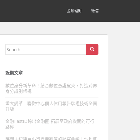
金融理財
徵信
Search
for:
近期文章
數位身分新革命！結合數位憑證皮夾，打造跨界
身分識別架構
重大變革！聯徵中心個人信用報告驗證技術全面
升級
金融FastID跨出金融圈 拓展至政府機關的可行
路徑
時間＋紀律＝小資資產翻倍的秘密曲線！你也能