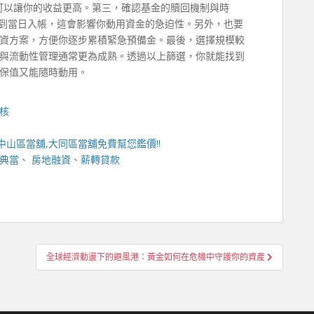
基金可以讓你的收益更高。第三，確認基金的贖回機制與時
做到當日入帳，這會影響你動用資金的急迫性。另外，也要
資方案，方便你逐步累積緊急預備金。最後，選擇規模較
與流動性管理通常更為成熟。透過以上篩選，你就能找到
保值又能隨時動用。
核
中山區當舖
,
大同區當舖
免費幫您鑑價!!
典當、 房地融資、薪轉貸款
全球經濟動盪下的避風港：黃金如何在危機中守護你的資產