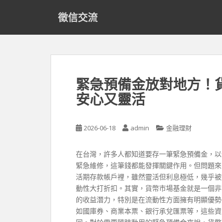
S
徵信交流
k
i
p
t
o
m
緊急預備金放對地方！
a
安心又靈活
i
n
c
2026-06-18
admin
金融理財
o
n
t
在台灣，許多人都知道要存一筆緊急預備金，以
e
緊急維修，這筆錢都能發揮關鍵作用。但問題來
n
活期存款帳戶裡，雖然靈活但利息極低，幾乎被
t
動性大打折扣。其實，貨幣市場基金就是一個非
的收益潛力，特別是在流動性方面擁有明顯優勢
如國庫券、商業本票、銀行承兌匯票等，這些資