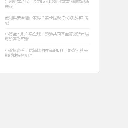
告別紙本時代：金融FastID如何重塑無縫驗證新
未來
便利與安全能否兼得？無卡提款時代的防詐新考
驗
小資金也能布局全球！透過共同基金實踐跨市場
與跨產業配置
小資族必看！選擇透明度高的ETF，輕鬆打造長
期穩健投資組合