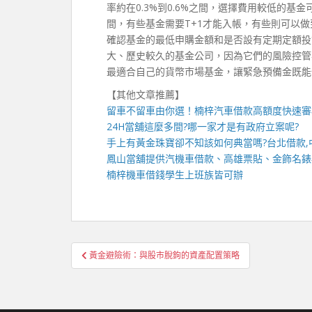
率約在0.3%到0.6%之間，選擇費用較低的
間，有些基金需要T+1才能入帳，有些則可以
確認基金的最低申購金額和是否設有定期定額投
大、歷史較久的基金公司，因為它們的風險控管
最適合自己的貨幣市場基金，讓緊急預備金既能
【其他文章推薦】
留車不留車由你選！
楠梓汽車借款
高額度快速審
24H當舖
這麼多間?哪一家才是有政府立案呢?
手上有黃金珠寶卻不知該如何典當嗎?
台北借款
,
鳳山當舖
提供汽機車借款、高雄票貼、金飾名錶
楠梓機車借錢
學生上班族皆可辦
文
黃金避險術：與股市脫鉤的資產配置策略
章
導
覽