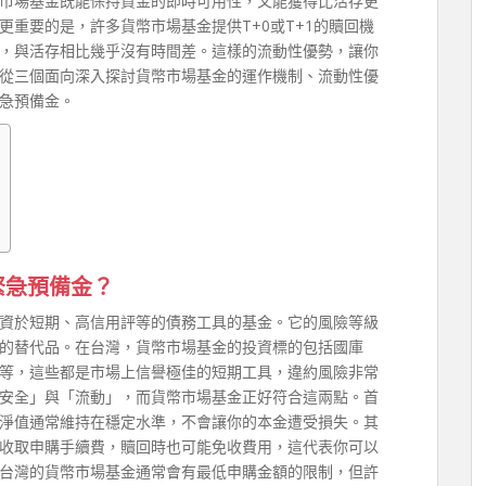
市場基金既能保持資金的即時可用性，又能獲得比活存更
重要的是，許多貨幣市場基金提供T+0或T+1的贖回機
，與活存相比幾乎沒有時間差。這樣的流動性優勢，讓你
從三個面向深入探討貨幣市場基金的運作機制、流動性優
急預備金。
緊急預備金？
資於短期、高信用評等的債務工具的基金。它的風險等級
的替代品。在台灣，貨幣市場基金的投資標的包括國庫
等，這些都是市場上信譽極佳的短期工具，違約風險非常
安全」與「流動」，而貨幣市場基金正好符合這兩點。首
淨值通常維持在穩定水準，不會讓你的本金遭受損失。其
收取申購手續費，贖回時也可能免收費用，這代表你可以
台灣的貨幣市場基金通常會有最低申購金額的限制，但許