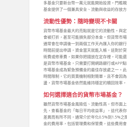
多基金只要新台幣一萬元就能開始投資，門檻親
基金提供了一個兼具安全、流動與收益的存放方
流動性優勢：隨時變現不卡關
貨幣市場基金最大的亮點就是它的流動性。與定
會被打折，甚至可能損失部分本金。但貨幣市場
通常會在申請後一到兩個工作天內匯入你的銀行
時間前提出申請，資金當天就能入帳，這對於突
術費或修車費，如果你把錢放在定存裡，可能還
是貨幣市場基金，只需要打開網路銀行或APP
市場基金成為緊急預備金的最佳存放處之一。此
時間限制，它的買賣機制相對簡單，且不會因為
盪，貨幣市場基金依然能維持穩定的贖回效率，
如何選擇適合的貨幣市場基金？
雖然貨幣市場基金風險低、流動性高，但市面上
先，查看基金的「每日平均收益率」，這代表你
差異而有所不同，通常介於年化0.5%到1.5
金的費用率，包括管理費和保管費，這些費用會