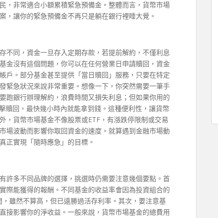
民，非常適合小額累積緊急預備金。整體而言，貨幣市場
案，讓你的緊急預備金不再只是躺在銀行裡睡大覺。
存不同，資金一旦存入定期存款，若提前解約，不僅利息
基金沒有這個問題，你可以在任何營業日申請贖回，資金
帳戶。部分基金甚至提供「當日贖回」服務，只要在特定
發緊急狀況來說非常重要。想像一下，你突然需要一筆手
要跑銀行辦理解約，浪費時間又損失利息；但如果你用的
點擊贖回，最快幾小時內就能拿到錢。這種便利性，讓貨幣
外，貨幣市場基金不像股票或ETF，有漲跌停限制或交易
市場波動而影響你取回資金的速度。就算遇到金融市場動
真正實現「隨時應急」的目標。
有許多不同品牌的選擇，挑選時仍需要注意幾個要點。首
實際能獲得的報酬。不同基金的收益率會因為投資組合的
%之間，雖然不算高，但已遠勝過活存利率。其次，要注意基
直接影響你的淨收益。一般來說，貨幣市場基金的總費用