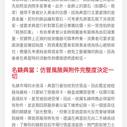
先拍照並詢問多家業者。此外，金飾上的寶石（如鑽石、翡
翠）通常不會被計入黃金的估價，因為典當行主要處理的是
貴金屬。若你的飾品鑲有寶石，可考慮先將寶石取下另尋買
家，或要求典當行針對寶石部分單獨估價。另一常見陷阱是
「耗損扣重」，有些業者會以金飾佩戴後有磨損為由扣減重
量，但實際上正規的檢測儀器可精準秤重，消費者可要求當
面測量並確認純度。跨資產配置者若將黃金視為核心避險部
位，應優先考慮純金條或金幣，避免工藝複雜的飾品，因為
後者在典當時的流動性與價值透明度較低。
名錶典當：仿冒風險與附件完整度決定一
切
名錶市場的水很深，典當行最怕收到仿冒品，因此鑑定過程
極為嚴格。只要缺了原廠保卡、錶盒或購買發票，估價可能
直接砍半，甚至被拒絕受理。因此，收藏名錶時務必保留所
有附件，並定期回原廠保養以留下維修紀錄。另一個提高估
價的關鍵是「拋光整理」，但需注意過度拋光反而會破壞錶
殼線條，導致原廠保修失效。建議在典當前先向二手錶商諮
詢，了解你的錶款目前市場行情是漲是跌。熱門款如勞力士