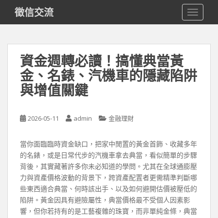
S
徵信交流
TOGGLE
k
i
p
t
資金週轉必讀！搞懂典當黃
o
金、名錶、汽機車的隱藏陷阱
m
a
與增值關鍵
i
n
c
2026-05-11
admin
金融理財
o
n
當你面臨臨時資金缺口，把家中閒置的黃金首飾、收藏多年
t
的名錶，或是日常代步的汽機車拿去典當，看似簡單的步驟
e
背後，其實藏著許多你未必知道的學問。尤其在全球通膨壓
n
力與資產價格波動的背景下，跨資產配置者更需精準判斷哪
t
些東西適合典當、何時該出手、以及如何避開估價被壓低的
陷阱。黃金因具有避險屬性，典當價格最不受個人因素影
響，但你若持有的是工藝複雜的珠寶，而非單純金條，典當