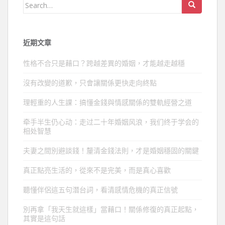
Search
for:
近期文章
性格不合只是藉口？跨越差異的婚姻，才能越走越穩
沒有改變的道歉，只會讓關係更快走向終點
理輕重的人生課：搞懂金錢與情感關係的雙軌經營之道
牵手半生仍心动：走过二十年婚姻风浪，我们终于学会的
相处智慧
夫妻之間別避談錢！釐清金錢法則，才是婚姻穩固的關鍵
真正點亮生活的，從來不是完美，而是真心喜歡
聽懂伴侶這五句潛台詞，看清感情危機的真正信號
別再拿「我天生就這樣」當藉口！關係修復的真正起點，
其實是這句話