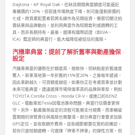
Daytona、AP Royal Oak，在缺貨期間典當額度可能逼近
專櫃價的120%，但若逢市場熱度下降，則可能僅剩原價的
七成。跨資產配置者若將名錶作為另類投資，需密切關注拍
賣結果與品牌動向，並利用典當作為短期套利或週轉的工
具，而非長期持有。最後，選擇有國際認證（如GIA、
ICA）鑑定師的典當行，能大幅降低被低估的風險。
汽機車典當：提前了解折舊率與動產擔保
設定
汽機車典當的優勢在於額度高、撥款快，但缺點是折舊速度
驚人。新車落地第一年折舊約15%至20%，之後每年遞減，
因此車齡越久，可貸額度越低。如果你正在考慮買車並計劃
未來可能典當，建議選擇市場保值率高的品牌與車型，例如
TOYOTA Corolla Cross、Honda CR-V，或進口的BENZ
GLC。電動車如Tesla因電池壽命問題，典當行估價會更保
守。另外，動產擔保設定的流程可能需支付規費，而車輛留
置期間的保管責任與風險也需釐清。部分典當行會要求加裝
GPS定位，並收取額外費用，這些細節都要在簽約前確認。
若你只是短期週轉，可選擇「押車不押車」的彈性方案，但