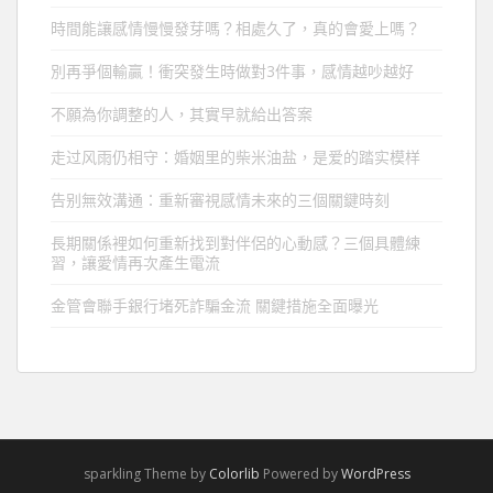
時間能讓感情慢慢發芽嗎？相處久了，真的會愛上嗎？
別再爭個輸贏！衝突發生時做對3件事，感情越吵越好
不願為你調整的人，其實早就給出答案
走过风雨仍相守：婚姻里的柴米油盐，是爱的踏实模样
告别無效溝通：重新審視感情未來的三個關鍵時刻
長期關係裡如何重新找到對伴侶的心動感？三個具體練
習，讓愛情再次產生電流
金管會聯手銀行堵死詐騙金流 關鍵措施全面曝光
sparkling Theme by
Colorlib
Powered by
WordPress