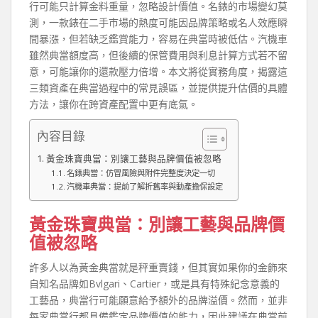
行可能只計算金料重量，忽略設計價值。名錶的市場變幻莫
測，一款錶在二手市場的熱度可能因品牌策略或名人效應瞬
間暴漲，但若缺乏鑑賞能力，容易在典當時被低估。汽機車
雖然典當額度高，但後續的保管費用與利息計算方式若不留
意，可能讓你的還款壓力倍增。本文將從實務角度，揭露這
三類資產在典當過程中的常見誤區，並提供提升估價的具體
方法，讓你在跨資產配置中更有底氣。
內容目錄
黃金珠寶典當：別讓工藝與品牌價值被忽略
名錶典當：仿冒風險與附件完整度決定一切
汽機車典當：提前了解折舊率與動產擔保設定
黃金珠寶典當：別讓工藝與品牌價
值被忽略
許多人以為黃金典當就是秤重賣錢，但其實如果你的金飾來
自知名品牌如Bvlgari、Cartier，或是具有特殊紀念意義的
工藝品，典當行可能願意給予額外的品牌溢價。然而，並非
每家典當行都具備鑑定品牌價值的能力，因此建議在典當前