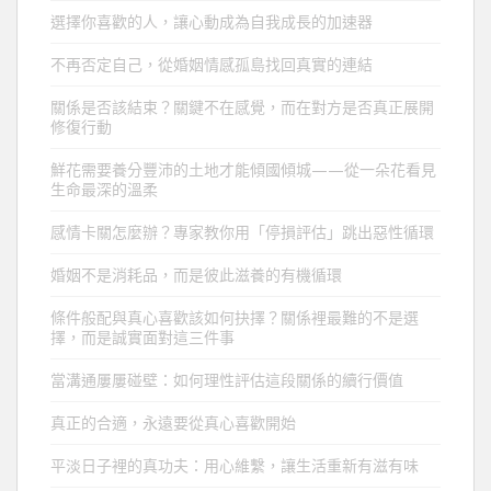
選擇你喜歡的人，讓心動成為自我成長的加速器
不再否定自己，從婚姻情感孤島找回真實的連結
關係是否該結束？關鍵不在感覺，而在對方是否真正展開
修復行動
鮮花需要養分豐沛的土地才能傾國傾城——從一朵花看見
生命最深的溫柔
感情卡關怎麼辦？專家教你用「停損評估」跳出惡性循環
婚姻不是消耗品，而是彼此滋養的有機循環
條件般配與真心喜歡該如何抉擇？關係裡最難的不是選
擇，而是誠實面對這三件事
當溝通屢屢碰壁：如何理性評估這段關係的續行價值
真正的合適，永遠要從真心喜歡開始
平淡日子裡的真功夫：用心維繫，讓生活重新有滋有味