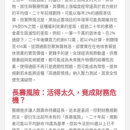
物、居住與醫療照護，其價格上漲幅度經常遠高於官方統計
的平均值。二十年前規劃時，可能以每年2%的通膨率估
算，但實際情況是，某些必要項目的年增率可能長期維持在
3%到5%之間。這種複利效果的差距，經過二十年的累積，
會產生毀滅性的差距。例如，一筆一千萬的退休金，在2%
通膨下，二十年後購買力約剩672萬；若以4%計算，則驟降
至456萬。這頭通膨巨獸無聲無息，卻實實在在地啃食著退
休資產的實質價值。更棘手的是，全球經濟局勢動盪、供應
鏈重組與氣候變遷，都可能成為未來推升物價的結構性因
素，使得通膨不再只是週期性問題，而可能成為常態。退休
規劃若未能將這種「高通膨情境」納入壓力測試，其安全性
便充滿疑問。
長壽風險：活得太久，竟成財務危
機？
醫療進步讓人類壽命持續延長，這本是喜訊，但對財務規劃
而言，卻衍生出前所未有的「長壽風險」。二十年前，規劃
者可能以平均餘命78歲為基準，但如今活到90歲以上已不