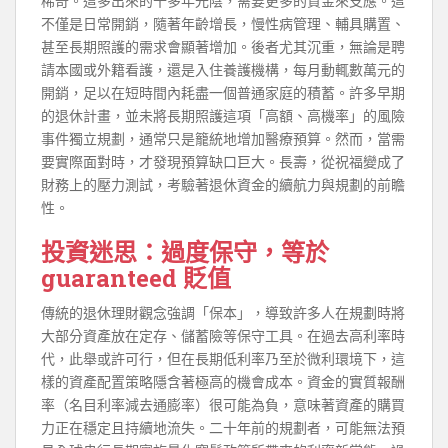
稀奇。這多出來的十多年光陰，需要更多的資金來支應。這
不僅是日常開銷，隨著年齡增長，慢性病管理、輔具購置、
甚至長期照護的需求會顯著增加。後者尤其沉重，無論是聘
請本國或外籍看護，還是入住養護機構，每月動輒數萬元的
開銷，足以在短時間內耗盡一個普通家庭的積蓄。許多早期
的退休計畫，並未將長期照護這項「高額、高機率」的風險
事件獨立規劃，通常只是籠統地增加醫療預算。然而，當需
要實際面對時，才發現預算缺口巨大。長壽，從祝福變成了
財務上的壓力測試，考驗著退休資金的續航力與規劃的前瞻
性。
投資迷思：過度保守，等於
guaranteed 貶值
傳統的退休理財觀念強調「保本」，導致許多人在規劃時將
大部分資產放在定存、儲蓄險等保守工具。在過去高利率時
代，此舉或許可行，但在長期低利率乃至於微利環境下，這
樣的資產配置策略隱含著極高的機會成本。資金的實質報酬
率（名目利率減去通膨率）很可能為負，意味著資產的購買
力正在穩定且持續地流失。二十年前的規劃者，可能無法預