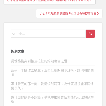
你的退休金正在縮水！低標報酬率如何悄悄吃掉你的未來購買力？
章
導
小心！以短支長債務陷阱正悄悄吞噬你的財富
覽
Search
for:
近期文章
從性格衝突到相互拉扯的婚姻磨合之道
當另一半嫌你太敏感？溫柔反擊的聰明話術，讓他瞬間閉
嘴
眼神發亮的那一刻，愛情悄然萌芽：為什麼凝視能讓關係
更長久？
為什麼他總是不認錯？爭執中推卸責任背後的心理機制解
析