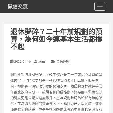
S
徵信交流
TOGGLE
k
i
p
t
退休夢碎？二十年前規劃的預
o
算，為何如今連基本生活都撐
m
a
不起
i
n
c
2026-01-16
admin
金融理財
o
n
翻開塵封的理財筆記，上頭工整寫著二十年前精心計算的退
t
休數字。當時以為那是一張通往安穩晚年的車票，如今看
e
來，卻像是一張無法兌現的過期支票。物價的漲幅遠超乎當
n
年最悲觀的預期，一碗陽春麵的價格翻了好幾倍，醫療保健
t
的開支更是以驚人速度攀升。當年規劃時認為綽綽有餘的儲
蓄，在時間與通膨的雙重侵蝕下，購買力已大幅萎縮。這不
僅是數字的落差，更是許多屆齡退休者心中真實的焦慮與無