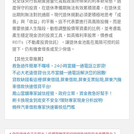
見全球央行長期實施量化寬鬆政策所帶來的利率新常態。過
度保守的投資，在退休準備期無法有效累積資產，在退休支
出期則無法對抗通膨。現代退休規劃必須更積極地思考「成
長」與「收益」的平衡。這不代表要進行高風險投機，而是
需要依據人生階段，動態調整股債等資產的比例，並考慮能
產生穩定現金流的投資工具，如高殖利率股票、債券或
REITs（不動產投資信託），讓退休金池能在風險可控的前
提下，仍有機會增長或至少保值。
【其他文章推薦】
救急過件簡單不囉嗦，
24小時當舖
一通電話立即貸!
不必大老遠借貸!
台北市當舖
一通電話解決您的困難!
貸款缺錢看這裡!屏東借錢,屏東借款,屏東支票貼現,
屏東汽機
車借款
快速借貸平台!
鳳山當舖
專家誠信經營、政府立案，資金救急好幫手！
刷卡換現
金到底安不安全?理財專家現身分析說明!
楠梓汽車借款
專家快速審核低門檻
文