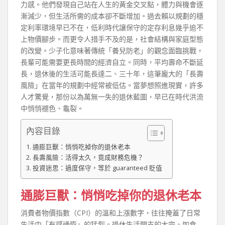
力感。他們發現自己站在人生的黃金交叉點，體力與機會逐
漸減少，但生活所需的成本卻不斷增加。過去賴以規劃的穩
定利率環境早已不在，低利時代讓保守的定存利息幾乎追不
上物價腳步。而更令人措手不及的是，社會結構與家庭型態
的改變。少子化意味著傳統「養兒防老」的觀念面臨挑戰，
長輩可能需要更長時間的經濟自立。同時，平均壽命不斷延
長，退休後的生活可能長達二、三十年，這筆龐大的「長壽
風險」在當年的規劃中經常被低估。當夢想照進現實，許多
人才驚覺，那份以為萬無一失的退休藍圖，早已在時代洪流
中悄悄褪色、龜裂。
內容目錄
通膨巨獸：悄悄吃掉你的退休老本
長壽風險：活得太久，竟成財務危機？
投資迷思：過度保守，等於 guaranteed 貶值
通膨巨獸：悄悄吃掉你的退休老本
消費者物價指數（CPI）的溫和上漲數字，往往掩蓋了日常
生活中「有感通膨」的猛烈。退休生活開支的大宗，如食