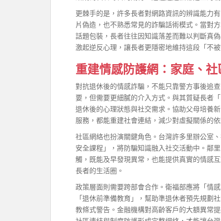
更棘手的是，許多長者對網路資訊的辨識能力有
片偽造，也不熟悉常見的詐騙話術模式。當對方
話題包裝，長者往往因知識落差而難以判斷真偽
激起逆反心理，讓長者更隱密地維持這段「不被
重建情感防護網：家庭、社
對抗退休後的情感詐騙，不能只靠警方事後追查
要，但需要更細膩的介入方式。與其質疑長者「
退休後的心理狀態與社交需求。協助父母培養新
服務，都能重建社會連結，減少對虛擬關係的依
社區網絡也扮演關鍵角色。台灣許多里辦公室、
安全課程」，將防騙知識融入社交活動中。鄰里
觸，既能及早發現異常，也能提供真實的情感互
長者的生活圈。
政策層面則需要跨部會合作。衛福部應將「情感
「退休前準備教育」，幫助準退休者預先規劃社
教條式警告。金融機構對高齡客戶的大額異常提
社區連結與制度防護形成完整網絡，才能讓台灣