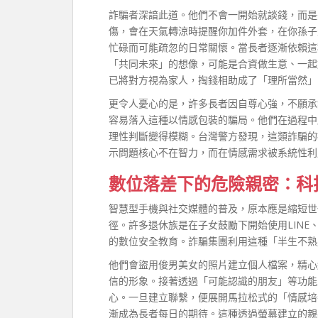
詐騙者深諳此道。他們不會一開始就談錢，而是
傷，會在天氣轉涼時提醒你加件外套，在你孫子
忙碌而可能疏忽的日常關懷。當長者逐漸依賴這
「共同未來」的想像，可能是合資做生意、一起
已將對方視為家人，掏錢相助成了「理所當然」
更令人憂心的是，許多長者因自尊心強，不願承
容易落入這種以情感包裝的騙局。他們在過程中
理性判斷變得模糊。台灣警方發現，這類詐騙的
示問題核心不在智力，而在情感需求被系統性利
數位落差下的危險親密：科
智慧型手機與社交媒體的普及，原本應是縮短世
徑。許多退休族是在子女鼓勵下開始使用LINE、
的數位安全教育。詐騙集團利用這種「半生不熟
他們會盜用俊男美女的照片建立個人檔案，精心
信的形象。接著透過「可能認識的朋友」等功能
心。一旦建立聯繫，便展開馬拉松式的「情感培
漸成為長者每日的期待。這種透過螢幕建立的親