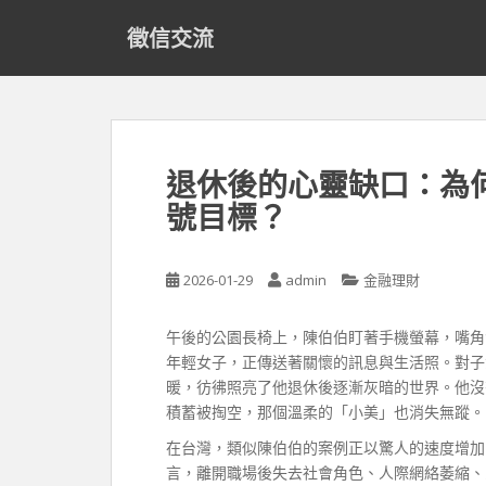
S
徵信交流
k
i
p
t
o
m
退休後的心靈缺口：為
a
號目標？
i
n
c
2026-01-29
admin
金融理財
o
n
t
午後的公園長椅上，陳伯伯盯著手機螢幕，嘴角
e
年輕女子，正傳送著關懷的訊息與生活照。對子
n
暖，彷彿照亮了他退休後逐漸灰暗的世界。他沒
t
積蓄被掏空，那個溫柔的「小美」也消失無蹤。
在台灣，類似陳伯伯的案例正以驚人的速度增加
言，離開職場後失去社會角色、人際網絡萎縮、