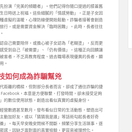
先扮演「完美的傾聽者」。他們記得你隨口提過的膝蓋舊
生日時送上祝福。這些細膩的「情感勞動」，正是子女因
種虛擬的溫暖，心理防線便開始鬆動。詐騙者接著會創造
旅行，或是需要資金解決「臨時困難」。此時，長者往往
。
認自己需要陪伴，或擔心被子女認為「老糊塗」，反而更
感受到自己「被需要」、「仍有價值」，這種正向回饋讓
被害者，不乏高教育程度、過去職場表現優異的長者，顯
用。
技如何成為詐騙幫兇
代距離的橋樑，但對部分長者而言，卻成了通往詐騙的捷
Facebook，本意是方便聯繫、打發時間，卻未接受足夠
」的數位使用狀態，創造出看似真實的虛擬身份。
經營數週甚至數月，發布看似日常的生活動態，塑造出可
主動加好友，或以「猜猜我是誰」等話術勾起長者好奇
養」。每天早安晚安問候不間斷，頻繁分享生活瑣事，逐
密感，因缺乏面對面的真實檢驗，更容易被理想化。