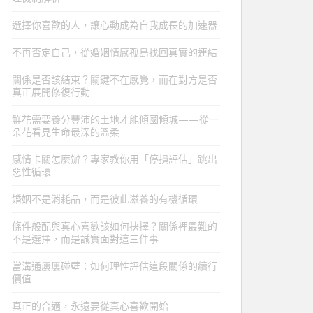
選擇你喜歡的人，讓心動成為自我成長的加速器
不再否定自己，從婚姻情感孤島找回真實的連結
關係是否該結束？關鍵不在感覺，而在對方是否
真正展開修復行動
鮮花需要養分豐沛的土地才能傾國傾城——從一
朵花看見生命最深的溫柔
感情卡關怎麼辦？專家教你用「停損評估」跳出
惡性循環
婚姻不是消耗品，而是彼此滋養的有機循環
條件般配與真心喜歡該如何抉擇？關係裡最難的
不是選擇，而是誠實面對這三件事
當溝通屢屢碰壁：如何理性評估這段關係的續行
價值
真正的合適，永遠要從真心喜歡開始