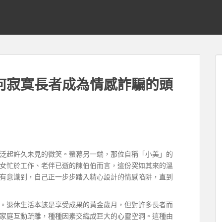
何寂寞長者成為情感詐騙的頭
泛起許久未見的微笑。螢幕另一端，那位自稱「小美」的
女忙於工作、老伴已逝的陳伯伯而言，這份突如其來的溫
有意識到，自己正一步步踏入精心設計的情感陷阱，直到
。退休生活本該是享受成果的黃金歲月，但對許多長者而
家庭互動疏離，種種因素交織成巨大的心靈空洞。這種由