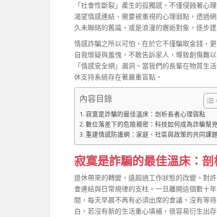
「社會性斷裂」產生的孤獨感，不僅侵蝕著心理
渴望情感連結、需要被重視的心理弱點，透過網
久未聯絡的舊識，或是浪漫的邂逅對象，逐步建
情感詐騙之所以可怕，在於它不僅騙取金錢，更
自我懷疑與羞愧，不敢告訴家人，導致創傷難以
「情感安全網」漏洞。當我們的長輩在物質生活
休支持系統存在著嚴重盲點。
內容目錄
寂寞是詐騙的最佳溫床：剖析長者心理弱點
數位落差下的危險親密：科技如何成為詐騙幫
重建情感防護網：家庭、社區與政策的共同課
寂寞是詐騙的最佳溫床：剖
退休帶來的轉變，遠超過工作狀態的改變。對許
會連結與日常規律的支柱。一旦離開這個數十年
間，每天早晨不再有必須出席的會議，沒有等待
白，若沒有新的生活重心填補，很容易衍生出存