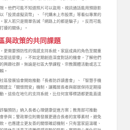
限。他們可能不知道照片可以盜用、視訊通話能用預錄影
以「投資虛擬貨幣」、「代購未上市股票」等看似專業的
。家人若只是簡單告誡「網路上的都是騙子」，反而可能
打擾的關係」。
區與政策的共同課題
，更需要預防性的情感支持系統。家庭成員的角色至關重
怎麼這麼傻」，不如定期創造深度對話的機會，了解他們
的興趣社群，無論是社區大學課程、宗教團體活動或志工
賴。
社區發展協會開始推動「長者防詐讀書會」、「智慧手機
間建立「關懷問安」機制，讓獨居長者與鄰居保持定期接
動。這些在地化的支持系統，比任何宣導標語都更能直達
詐騙預防」納入長者心理健康促進方案；教育部可推動
會參與；警政單位則需發展更適合長者的宣導素材，避免
款，也應建立更友善的關懷確認機制。只有當家庭溫暖、
的退休生活真正遠離情感詐騙的陰影，實現安心老化的社