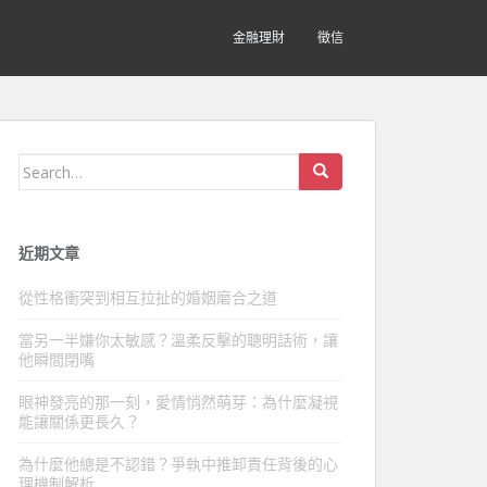
金融理財
徵信
Search
for:
近期文章
從性格衝突到相互拉扯的婚姻磨合之道
當另一半嫌你太敏感？溫柔反擊的聰明話術，讓
他瞬間閉嘴
眼神發亮的那一刻，愛情悄然萌芽：為什麼凝視
能讓關係更長久？
為什麼他總是不認錯？爭執中推卸責任背後的心
理機制解析