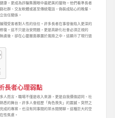
健康，更成為詐騙集團眼中最肥美的獵物。他們看準長者
路社群、交友軟體或甚至傳統電話，偽裝成貼心的晚輩、
立信任關係。
摧殘受害者對人性的信任。許多長者在事發後陷入更深的
修復。這不只是治安問題，更是高齡化社會必須正視的
無虞後，卻在心靈層面暴露於風險之中，這顯示了現行退
兇
題
析長者心理弱點
多人而言，職場不僅是收入來源，更是自我價值認同、社
熟悉的舞台，許多人會經歷「角色喪失」的震撼。突然之
完成的專案，也沒有同事間的茶水間閒聊。這種巨大的空
在性焦慮。