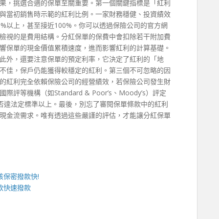
果，挑選合適的保單至關重要。第一個關鍵指標是「紅利
與當初銷售時示範的紅利比例。一家財務穩健、投資績效
%以上，甚至接近100%。你可以透過保險公司的官方網
檢視的是費用結構。分紅保單的保費中會扣除若干附加費
響保單的現金價值累積速度，進而影響紅利的計算基礎。
此外，還要注意保單的預定利率，它決定了紅利的「地
不佳，保戶仍能獲得較穩定的紅利。第三個不可忽略的因
的紅利完全依賴保險公司的經營績效，若保險公司發生財
構（如Standard & Poor’s、Moody’s）評定
否達法定標準以上。最後，別忘了審閱保單條款中的紅利
現金流需求。唯有透過這些嚴謹的評估，才能讓分紅保單
核保密撥款快!
款
快速撥款