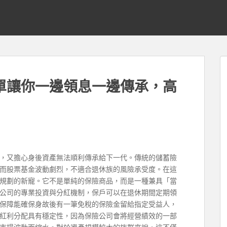
單讓你一邊領息一邊傳承，高
，又擔心身後資產無法順利傳承給下一代。傳統的儲蓄險
而股票基金波動劇烈，不適合退休族的風險承受度。在這
規劃的新寵。它不是單純的保險商品，而是一種兼具「當
公司的專業投資與分紅機制，保戶可以在退休期間定期領
保障能確保身故後有一筆免稅的保險金留給指定受益人，
紅利分配具有穩定性，因為保險公司會將經營績效的一部