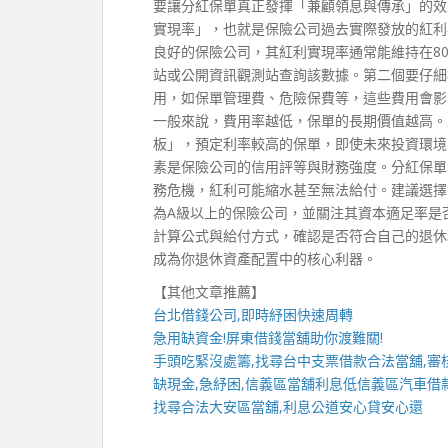
要讓分紅保單真正發揮「兼顧領息與傳承」的效
實現率」，也就是保險公司過去實際發放的紅利
良好的保險公司，其紅利實現率通常能維持在80
站或公開資訊觀測站查詢該數據。第二個要仔細
用，如保單管理費、危險保費等，這些費用會影
一般來說，費用率越低，保單的長期價值越高。
板」，預定利率較高的保單，即使未來投資環境
素是保險公司的信用評等與財務強度。分紅保單
務危機，紅利可能縮水甚至無法給付。建議選擇國際評等機
為A級以上的保險公司，並關注其資本適足率是
計算公式與給付方式，確認是否符合自己的退休
成為你退休資產配置中的核心利器。
【其他文章推薦】
台北借錢
公司,即時紓困快速周轉
急用缺資金!
屏東借錢
當舖助你渡難關!
手頭吃緊沒處籌,找尋
台中支票借款
合法當舖,審
缺現金,急紓困,
信義區當舖
利息低
信義區汽車借
找尋合法
大安區當舖
,利息公道安心貸安心還