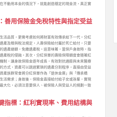
在不動用本金的情況下，就能創造穩定的現金流，真正實
：善用保險金免稅特性與指定受益
生活品質，更需考慮如何將財富有效傳承給下一代。分紅
遺產及贈與稅法規定，人壽保險給付屬於死亡給付，只要
的遺產總額，免繳遺產稅。這意味著，當保戶身故時，指
遺產稅的侵蝕。其次，分紅保單的壽險保障額度會隨著紅
機制，讓身故保險金逐年成長，有效對抗通膨與未來醫療
的方式，資產可以跳過繁瑣的遺產分割程序，直接由受益
資產族群常會將分紅保單作為「退休金庫」與「傳承橋
生活需求；身故後，保險金直接給付給子女或孫輩，實現
最大化，必須注意要保人、被保險人與受益人的規劃一致
鍵指標：紅利實現率、費用結構與