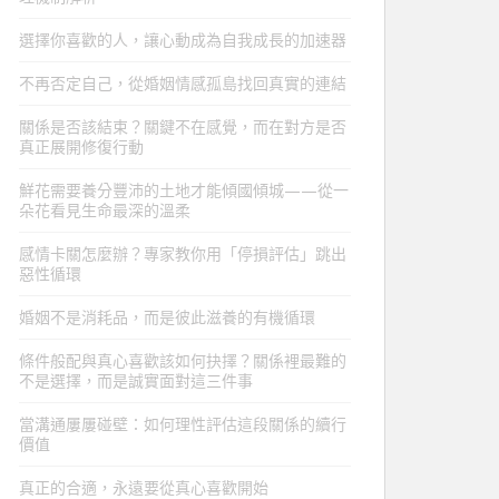
選擇你喜歡的人，讓心動成為自我成長的加速器
不再否定自己，從婚姻情感孤島找回真實的連結
關係是否該結束？關鍵不在感覺，而在對方是否
真正展開修復行動
鮮花需要養分豐沛的土地才能傾國傾城——從一
朵花看見生命最深的溫柔
感情卡關怎麼辦？專家教你用「停損評估」跳出
惡性循環
婚姻不是消耗品，而是彼此滋養的有機循環
條件般配與真心喜歡該如何抉擇？關係裡最難的
不是選擇，而是誠實面對這三件事
當溝通屢屢碰壁：如何理性評估這段關係的續行
價值
真正的合適，永遠要從真心喜歡開始