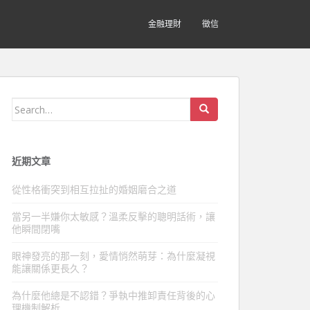
金融理財
徵信
Search
for:
近期文章
從性格衝突到相互拉扯的婚姻磨合之道
當另一半嫌你太敏感？溫柔反擊的聰明話術，讓
他瞬間閉嘴
眼神發亮的那一刻，愛情悄然萌芽：為什麼凝視
能讓關係更長久？
為什麼他總是不認錯？爭執中推卸責任背後的心
理機制解析