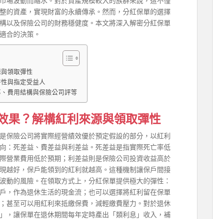
市場波動而縮水。對於資產規模較大的族群來說，這不僅
整的資產，實現財富的永續傳承。然而，分紅保單的選擇
構以及保險公司的財務穩健度。本文將深入解密分紅保單
適合的決策。
源與領取彈性
特性與指定受益人
率、費用結構與保險公司評等
效果？解構紅利來源與領取彈性
是保險公司將實際經營績效優於預定假設的部分，以紅利
向：死差益、費差益與利差益。死差益是指實際死亡率低
際營業費用低於預期；利差益則是保險公司投資收益高於
現越好，保戶能領到的紅利就越高。這種機制讓保戶間接
波動的風險。在領取方式上，分紅保單提供極大的彈性：
戶，作為退休生活的現金流；也可以選擇將紅利留在保單
；甚至可以用紅利來抵繳保費，減輕繳費壓力。對於退休
」，讓保單在退休期間每年定時產出「類利息」收入，補