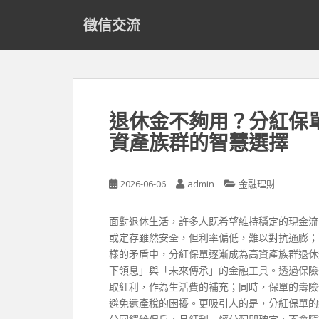
S
徵信交流
k
i
p
t
o
m
退休金不夠用？分紅保
a
資產族群的智慧選擇
i
n
c
2026-06-06
admin
金融理財
o
n
t
面對退休生活，許多人既希望維持穩定的現金流
e
或定存雖然安全，但利率偏低，難以對抗通膨；
n
樣的矛盾中，分紅保單逐漸成為高資產族群退休
t
下領息」與「未來傳承」的金融工具。透過保險
取紅利，作為生活費的補充；同時，保單的壽險
避免遺產稅的困擾。更吸引人的是，分紅保單的