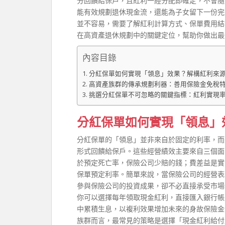
分回饋給保戶，且紅利一經分配即確定，不會隨
能有效規劃退休現金流，還能為子女留下一份完
並不容易，需要了解紅利計算方式、保單費用結
在高資產退休規劃中的關鍵定位，幫助你做出最
內容目錄
分紅保單如何實現「領息」效果？解構紅利來
高資產族群的傳承規劃利器：善用保險金免稅
挑選分紅保單不可忽略的關鍵指標：紅利實現
分紅保單如何實現「領息」
分紅保單的「領息」並非來自於固定的利率，而
形式回饋給保戶。這些經營績效主要來自三個面
於預定死亡率，保險公司少賠的錢；費差益是實
保單預定利率。簡單來說，當保險公司的經營表
參與保險公司的投資成果，卻不必直接承受市場
你可以選擇每年領取現金紅利，直接匯入銀行帳
中累積生息，以複利效果增加未來的身故保險金
族群而言，最常見的策略是選擇「現金紅利給付