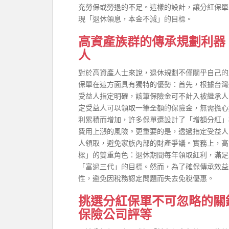
充勞保或勞退的不足。這樣的設計，讓分紅保單
現「退休領息，本金不減」的目標。
高資產族群的傳承規劃利器
人
對於高資產人士來說，退休規劃不僅關乎自己的
保單在這方面具有獨特的優勢：首先，根據台灣
受益人指定明確，該筆保險金可不計入被繼承人
定受益人可以領取一筆全額的保險金，無需擔心
利累積而增加，許多保單還設計了「增額分紅」
費用上漲的風險。更重要的是，透過指定受益人
人領取，避免家族內部的財產爭議。實務上，高
樑」的雙重角色：退休期間每年領取紅利，滿足
「富過三代」的目標。然而，為了確保傳承效益
性，避免因稅務認定問題而失去免稅優惠。
挑選分紅保單不可忽略的關
保險公司評等