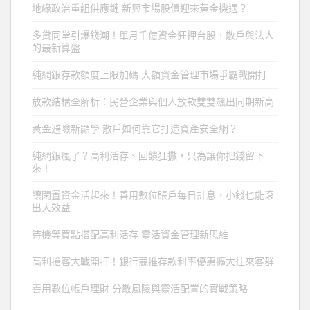
地緣政治重組供應鏈 新興市場股債迎來黃金機遇？
多貸同堂引爆錢潮！單月千億資金狂押台股，散戶與法人
的最新算盤
純網銀存款額度上限加碼 大額資金管理市場爭霸戰開打
放款結構全解析：民營企業與個人放款雙雙飆出同期新高
黃金避險新顯學 散戶如何靠它打造資產安全網？
純網銀瘋了？高利活存、回饋狂撒，只為讓你把錢留下
來！
讓閑置資金活起來！善用數位賬戶每日計息，小錢也能滾
出大效益
待機等買點搭配高利活存 靈活資金管理新思維
高利搶客大戰開打！銀行競推存款利率優惠擴大往來客群
善用數位帳戶理財 分散風險與靈活配置的實戰策略