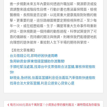
進一步規劃未來五年內要如何透過升職加薪、開源節流或投
資調整來達成階段性目標。行動計畫也應涵蓋保障面，檢視
醫療險、長照險是否足額，以抵禦重大健康風險對財務的衝
擊。更重要的是，這份路線圖需要定期檢視與修正，至少每
年一次，或在經歷結婚、生子、購屋等重大生命事件時重新
評估。退休規劃是一個持續的動態過程，科學試算提供了可
靠的儀錶板，而持續的關注與微調，則確保我們能穩健地航
向理想的退休彼岸，重拾對人生下半場的期待與掌控。
【其他文章推薦】
台北借錢
公司,即時紓困快速周轉
急用缺資金!
屏東借錢
當舖助你渡難關!
手頭吃緊沒處籌,找尋
台中支票借款
合法當舖,審核保密撥款
快!
缺現金,急紓困,
信義區當舖
利息低
信義區汽車借款
快速撥款
找尋合法
大安區當舖
,利息公道安心貸安心還
文
每月3000元滾出千萬財富！小資族必學的複利魔法，讓時間成為你最強