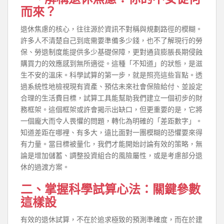
而來？
退休焦慮的核心，往往源於資訊不對稱與規劃路徑的模糊。
許多人不清楚自己到底需要準備多少錢，也不了解現行的勞
保、勞退制度能提供多少基礎保障，更對通貨膨脹長期侵蝕
購買力的效應感到無所適從。這種「不知道」的狀態，是滋
生不安的溫床。科學試算的第一步，就是照亮這些盲點。透
過系統性地檢視現有資產、預估未來社會保險給付、並設定
合理的生活費目標，試算工具能幫助我們建立一個初步的財
務框架。這個框架或許會揭示出缺口，但更重要的是，它將
一個龐大而令人畏懼的問題，轉化為明確的「差距數字」。
知道差距在哪裡、有多大，遠比面對一團模糊的恐懼要來得
有力量。當目標被量化，我們才能開始討論有效的策略，無
論是增加儲蓄、調整投資組合的風險屬性，或是考慮部分退
休的過渡方案。
二、掌握科學試算心法：關鍵參數
這樣設
有效的退休試算，不在於追求極致的預測準確度，而在於建