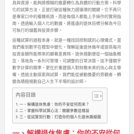
具與資源，能夠將模糊的擔憂轉化為具體的行動方案。科學
化的試算方法，正是打破這種無力感循環的關鍵。它不再只
是專家口中的複雜術語，而是每個人都能上手操作的實用指
南，透過輸入個人化的數據，將遙遠的退休目標分解為今日
可執行的儲蓄與投資步驟。
這種試算的過程本身，就是一種找回控制感的心理儀式。當
我們看到數字在模型中變化，理解延後退休幾年或提高每月
投資金額所能帶來的顯著差異時，退休規劃便從一個抽象概
念，落地為一系列可管理、可調整的日常決策。這不僅關乎
數字計算的精準，更在於重建個人對財務未來的信心與主導
權。透過主動探索與試算，我們能從被動擔憂的旁觀者，轉
變為積極規劃自己人生下半場的設計師。
內容目錄
一、解構退休焦慮：你的不安從何而來？
二、掌握科學試算心法：關鍵參數這樣設
三、從試算到行動：打造你的個人化退休路線圖
一、解構退休焦慮：你的不安從何