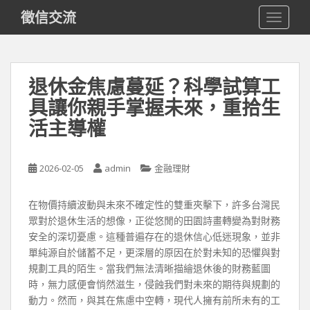
S
徵信交流
TOGGLE
k
i
p
t
退休金焦慮蔓延？科學試算工
o
具讓你親手掌握未來，重拾生
m
a
活主導權
i
n
c
2026-02-05
admin
金融理財
o
n
在物價持續波動與未來不確定性的雙重夾擊下，許多台灣民
t
眾對於退休生活的想像，正從悠閒的田園詩畫轉變為對財務
e
安全的深切憂慮。這種普遍存在的退休信心低迷現象，並非
n
單純源自於儲蓄不足，更深層的原因在於對未知的恐懼與對
t
規劃工具的陌生。當我們無法清晰描繪退休後的財務藍圖
時，無力感便會悄然滋生，侵蝕我們對未來的期待與規劃的
動力。然而，與其在焦慮中空轉，現代人擁有前所未有的工