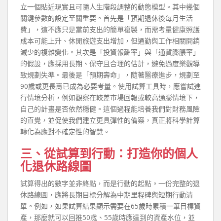
立一個貼近現實且可隨人生階段調整的動態模型。其中幾個
關鍵參數的設定至關重要。首先是「預期退休後每月生活
費」，這不應只是當前支出的簡單複製，而需考量健康照護
成本可能上升、休閒旅遊支出增加，但通勤與工作相關開銷
減少的複雜變化。其次是「投資報酬率」與「通貨膨脹率」
的假設，應採用長期、保守且合理的估計，避免過度樂觀導
致規劃失準。最後是「預期壽命」，隨著醫療進步，規劃至
90歲或更長壽已成為必要考量。使用試算工具時，應嘗試進
行情境分析，例如觀察在較差市場回報或較高通膨情境下，
自己的計畫是否依然穩健。這個過程能培養我們對財務風險
的直覺，並促使我們建立更具彈性的備案，真正將科學計算
轉化為應對不確定性的智慧。
三、從試算到行動：打造你的個人
化退休路線圖
試算得出的數字並非終點，而是行動的起點。一份完整的退
休路線圖，應將長期目標分解為中期里程碑與短期行動清
單。例如，如果試算結果顯示需要在65歲時累積一筆目標資
產，那麼就可以回推50歲、55歲時應達到的資產水位，並