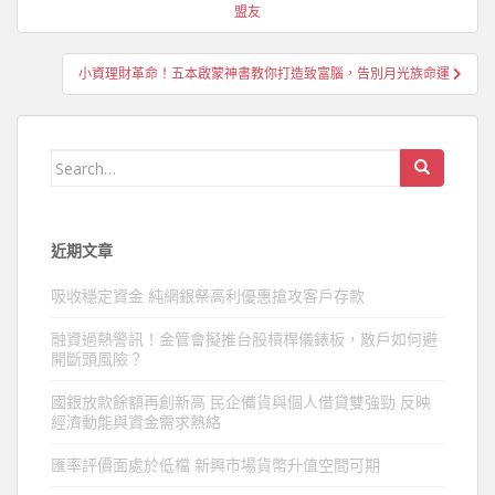
章
盟友
導
覽
小資理財革命！五本啟蒙神書教你打造致富腦，告別月光族命運
Search
for:
近期文章
吸收穩定資金 純網銀祭高利優惠搶攻客戶存款
融資過熱警訊！金管會擬推台股槓桿儀錶板，散戶如何避
開斷頭風險？
國銀放款餘額再創新高 民企備貨與個人借貸雙強勁 反映
經濟動能與資金需求熱絡
匯率評價面處於低檔 新興市場貨幣升值空間可期