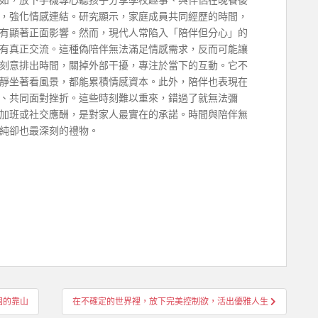
，強化情感連結。研究顯示，家庭成員共同經歷的時間，
有顯著正面影響。然而，現代人常陷入「陪伴但分心」的
有真正交流。這種偽陪伴無法滿足情感需求，反而可能讓
刻意排出時間，關掉外部干擾，專注於當下的互動。它不
靜坐著看風景，都能累積情感資本。此外，陪伴也表現在
、共同面對挫折。這些時刻難以重來，錯過了就無法彌
加班或社交應酬，是對家人最實在的承諾。時間與陪伴無
純卻也最深刻的禮物。
固的靠山
在不確定的世界裡，放下完美控制欲，活出優雅人生