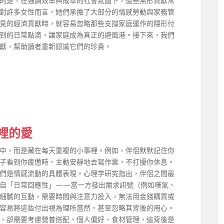
的是，在強調效率與成本的社會氛圍下，這些無形貢獻常
對許多女性而言，她們承擔了大部分的情感勞動與家務管
見的經濟貢獻時，就容易忽略那些支撐家庭運作的隱形付
到的日常點滴，讓家庭成為真正的避風港。接下來，我們
獻，幫助讀者重新認識它們的珍貴。
裡的愛
中，而是藏在每天重複的小事裡。例如，伴侶默默記住你
子看到你疲憊時，主動安靜地去寫作業，不打擾你休息。
們是情感流動的具體表現。心理学研究指出，伴侶之間最
自「日常回應性」——當一方發出需求訊號（例如嘆氣、
細膩的互動，需要時間與注意力投入，無法用金錢購買或
容易將這些付出視為理所當然，甚至忽略其背後的用心。
，卻需要考慮營養搭配、個人偏好、食材管理，這背後是