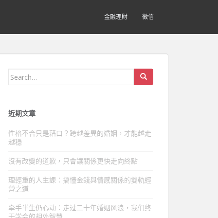
金融理財
徵信
Search
for:
近期文章
性格不合只是藉口？跨越差異的婚姻，才能越走
越穩
沒有改變的道歉，只會讓關係更快走向終點
理輕重的人生課：搞懂金錢與情感關係的雙軌經
營之道
牵手半生仍心动：走过二十年婚姻风浪，我们终
于学会的相处智慧