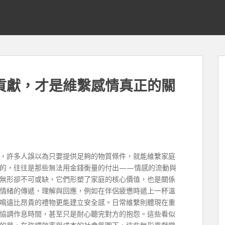
貢獻，才是維繫感情真正的關
，許多人誤以為只要提供足夠的物質條件，就能維繫家庭
的，往往是那些無法用金錢衡量的付出——情感的流動與
無形卻不可或缺，它們形塑了家庭的核心價值，也是關係
情緒的傳遞、理解與回應，例如在伴侶疲憊時遞上一杯溫
鳴遠比昂貴的禮物更能建立安全感。日常維繫則體現在重
協調作息時間，甚至只是耐心聽完對方的抱怨。這些看似