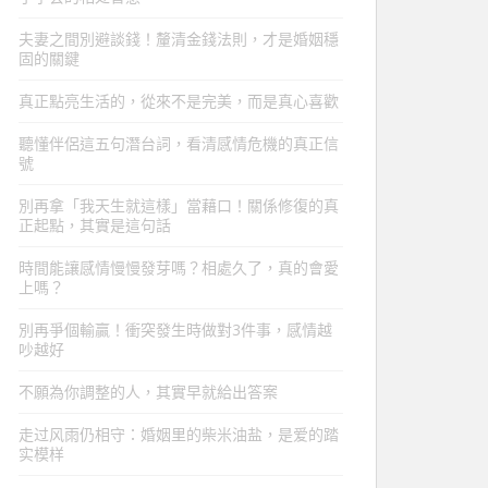
夫妻之間別避談錢！釐清金錢法則，才是婚姻穩
固的關鍵
真正點亮生活的，從來不是完美，而是真心喜歡
聽懂伴侶這五句潛台詞，看清感情危機的真正信
號
別再拿「我天生就這樣」當藉口！關係修復的真
正起點，其實是這句話
時間能讓感情慢慢發芽嗎？相處久了，真的會愛
上嗎？
別再爭個輸贏！衝突發生時做對3件事，感情越
吵越好
不願為你調整的人，其實早就給出答案
走过风雨仍相守：婚姻里的柴米油盐，是爱的踏
实模样