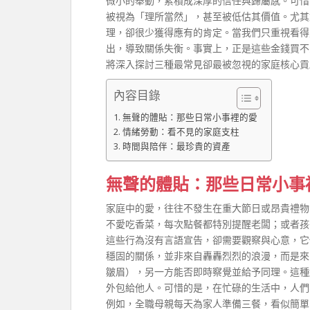
微小的舉動，累積成深厚的信任與歸屬感。可惜
被視為「理所當然」，甚至被低估其價值。尤其
理，卻很少獲得應有的肯定。當我們只重視看得
出，導致關係失衡。事實上，正是這些金錢買不
將深入探討三種最常見卻最被忽視的家庭核心貢
內容目錄
無聲的體貼：那些日常小事裡的愛
情緒勞動：看不見的家庭支柱
時間與陪伴：最珍貴的資產
無聲的體貼：那些日常小事
家庭中的愛，往往不發生在重大節日或昂貴禮物
不愛吃香菜，每次點餐都特別提醒老闆；或者孩
這些行為沒有言語宣告，卻需要觀察與心意，它
穩固的關係，並非來自轟轟烈烈的浪漫，而是來
皺眉），另一方能否即時察覺並給予同理。這種
外包給他人。可惜的是，在忙碌的生活中，人們
例如，全職母親每天為家人準備三餐，看似簡單