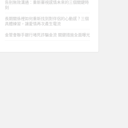
告别無效溝通：重新審視感情未來的三個關鍵時
刻
長期關係裡如何重新找到對伴侶的心動感？三個
具體練習，讓愛情再次產生電流
金管會聯手銀行堵死詐騙金流 關鍵措施全面曝光