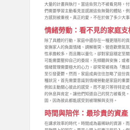
大量的計畫與執行。當這些努力不被看見時，付
們需要學習主動看見並感謝這些無聲的體貼，例
方感到被重視。真正的愛，不在於做了多少大事
情緒勞動：看不見的家庭支
除了具體的行動，家庭中還存在一種更隱形的貢
安撫家人的負面情緒、調解衝突、營造歡樂氣氛
性承擔較多，而且難以量化，卻對家庭穩定至關
可能需要壓抑自己的委屈，先傾聽與安撫；或者
情緒管理需要極大的心力，卻常常被視為「應該
至引發憂鬱。然而，家庭成員往往忽略了這份貢
種狀況，首先需要意識到情緒勞動是家庭的重要
例如主動關心彼此的感受，而不是只等待特定成
的休息與肯定，讓他們知道自己的努力被看見。
固，因為彼此都能感受到被理解與支持。
時間與陪伴：最珍貴的資產
在講求效率的時代，時間成為最稀缺的資源，而
是物理上的同在，更是心理上的專注與投入。例