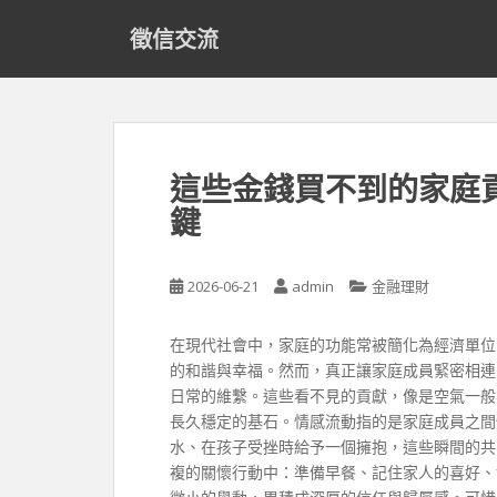
S
徵信交流
k
i
p
t
o
m
這些金錢買不到的家庭
a
鍵
i
n
c
2026-06-21
admin
金融理財
o
n
t
在現代社會中，家庭的功能常被簡化為經濟單位
e
的和諧與幸福。然而，真正讓家庭成員緊密相連
n
日常的維繫。這些看不見的貢獻，像是空氣一般
t
長久穩定的基石。情感流動指的是家庭成員之間
水、在孩子受挫時給予一個擁抱，這些瞬間的共
複的關懷行動中：準備早餐、記住家人的喜好、