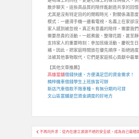
散步聊天，這些高品質的陪伴能創造共享的回憶
尤其是沒有特定目的的閒暇時光，對關係滿意度
模式：一邊滑手機一邊看電視，名義上在家卻沒
家人感到被忽視。真正有意義的陪伴，需要我們
需要昂貴的活動，一起煮飯、整理花園、甚至靜
支持家人的重要時刻：參加班級活動、慶祝生日
補。因此，把家庭時間放在優先順序，拒絕過度
法被其他事物取代，它們是家庭核心貢獻中最單
【其他文章推薦】
高雄當舖
借錢快速、方便滿足您的資金需求！
楠梓機車借錢
學生上班族皆可辦
新店汽車借款
不限車種、有無分期均可貸
文山區當舖
是您資金調度的好地方
文
不再向外求：從內在建立源源不絕的安全感，成為自己最穩
章