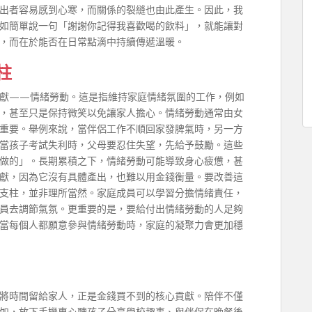
出者容易感到心寒，而關係的裂縫也由此產生。因此，我
如簡單說一句「謝謝你記得我喜歡喝的飲料」，就能讓對
，而在於能否在日常點滴中持續傳遞溫暖。
柱
獻——情緒勞動。這是指維持家庭情緒氛圍的工作，例如
，甚至只是保持微笑以免讓家人擔心。情緒勞動通常由女
重要。舉例來說，當伴侶工作不順回家發脾氣時，另一方
當孩子考試失利時，父母要忍住失望，先給予鼓勵。這些
做的」。長期累積之下，情緒勞動可能導致身心疲憊，甚
獻，因為它沒有具體產出，也難以用金錢衡量。要改善這
支柱，並非理所當然。家庭成員可以學習分擔情緒責任，
員去調節氣氛。更重要的是，要給付出情緒勞動的人足夠
當每個人都願意參與情緒勞動時，家庭的凝聚力會更加穩
將時間留給家人，正是金錢買不到的核心貢獻。陪伴不僅
如，放下手機專心聽孩子分享學校趣事、與伴侶在晚餐後