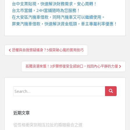
台中支票貼現
，快速解決財務需求，安心周轉！
台北市當舖，
24H當鋪
隨時為您服務！
在
大安區汽機車借款
，同時汽機車又可以繼續使用。
屏東汽機車借款
，快速解決資金瓶頸，車主專屬利率優惠！
文
恐懼與自我懷疑纏身？5個突破心魔的實用技巧
章
導
孤獨浪潮來襲！3步驟修復安全感缺口，找回內心平靜的力量
覽
Search
for:
近期文章
從性格衝突到相互拉扯的婚姻磨合之道