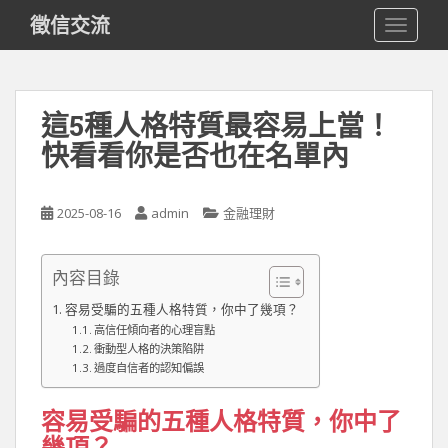
S
徵信交流
TOGGLE
k
i
p
t
這5種人格特質最容易上當！
o
快看看你是否也在名單內
m
a
i
2025-08-16
admin
金融理財
n
c
o
內容目錄
n
t
容易受騙的五種人格特質，你中了幾項？
高信任傾向者的心理盲點
e
衝動型人格的決策陷阱
n
過度自信者的認知偏誤
t
容易受騙的五種人格特質，你中了
幾項？