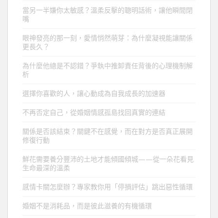
當另一半嫌你太敏感？溫柔反擊的聰明話術，讓他瞬間閉
嘴
眼神發亮的那一刻，愛情悄然萌芽：為什麼凝視能讓關係
更長久？
為什麼他總是不認錯？爭執中推卸責任背後的心理機制解
析
選擇你喜歡的人，讓心動成為自我成長的加速器
不再否定自己，從婚姻情感孤島找回真實的連結
關係是否該結束？關鍵不在感覺，而在對方是否真正展開
修復行動
鮮花需要養分豐沛的土地才能傾國傾城——從一朵花看見
生命最深的溫柔
感情卡關怎麼辦？專家教你用「停損評估」跳出惡性循環
婚姻不是消耗品，而是彼此滋養的有機循環