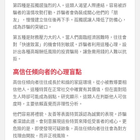
第四種是孤獨感強烈的人。這類人渴望人際連結，容易被詐
騙者的溫情攻勢打動。詐騙者會偽裝成關心他們的「朋
友」，慢慢建立信任後再下手。孤獨感讓人降低了防備心，
成為詐騙的突破口。
第五種是財務壓力大的人。當人們面臨經濟困難時，往往會
對「快速致富」的機會特別敏感。詐騙者利用這種心理，設
計出各種高報酬低風險的投資騙局，讓急需用錢的人難以抗
拒。
高信任傾向者的心理盲點
高信任傾向者往往成長於和諧的家庭環境，從小被教導要相
信他人。這種特質在正常社交中確實有其價值，但在面對陌
生人時卻可能成為弱點。研究顯示，這類人在判斷他人可信
度時，主要依賴直覺而非理性分析。
他們容易將禮貌、友善等表面特質誤認為誠實的表現。詐騙
者深諳此道，會刻意展現這些特質來降低受害者的戒心。更
危險的是，即使發現可疑跡象，高信任傾向者往往會為對方
找理由開脫，而非正視風險。