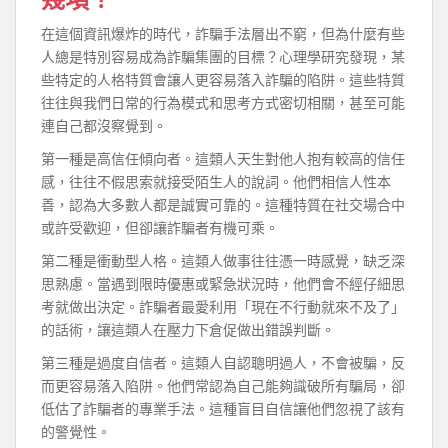
在這個資訊爆炸的時代，詐騙手法層出不窮，但為什麼有些
人總是特別容易成為詐騙集團的目標？心理學研究發現，某
些特定的人格特質會讓人更容易落入詐騙的陷阱。這些特質
往往與我們日常的行為模式和思考方式密切相關，甚至可能
連自己都沒察覺到。
第一種是高信任傾向者。這類人天生對他人抱有較高的信任
感，往往不假思索就接受陌生人的說詞。他們相信人性本
善，認為大多數人都是誠實可靠的。這種特質在社交場合中
或許受歡迎，但卻讓詐騙者有機可乘。
第二種是衝動型人格。這類人做事往往憑一時感覺，缺乏深
思熟慮。當遇到限時優惠或緊急狀況時，他們會不經仔細思
考就做出決定。詐騙者最愛利用「現在不行動就來不及了」
的話術，讓這類人在壓力下倉促做出錯誤判斷。
第三種是過度自信者。這類人自認聰明過人，不會被騙，反
而更容易落入陷阱。他們常認為自己能夠識破所有騙局，卻
低估了詐騙者的專業手法。這種盲目自信讓他們忽視了該有
的警覺性。