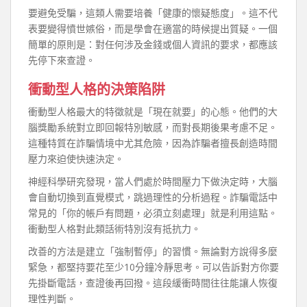
要避免受騙，這類人需要培養「健康的懷疑態度」。這不代
表要變得憤世嫉俗，而是學會在適當的時候提出質疑。一個
簡單的原則是：對任何涉及金錢或個人資訊的要求，都應該
先停下來查證。
衝動型人格的決策陷阱
衝動型人格最大的特徵就是「現在就要」的心態。他們的大
腦獎勵系統對立即回報特別敏感，而對長期後果考慮不足。
這種特質在詐騙情境中尤其危險，因為詐騙者擅長創造時間
壓力來迫使快速決定。
神經科學研究發現，當人們處於時間壓力下做決定時，大腦
會自動切換到直覺模式，跳過理性的分析過程。詐騙電話中
常見的「你的帳戶有問題，必須立刻處理」就是利用這點。
衝動型人格對此類話術特別沒有抵抗力。
改善的方法是建立「強制暫停」的習慣。無論對方說得多麼
緊急，都堅持要花至少10分鐘冷靜思考。可以告訴對方你要
先掛斷電話，查證後再回撥。這段緩衝時間往往能讓人恢復
理性判斷。