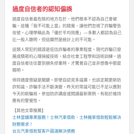
過度自信者的認知偏誤
過度自信者最危險的地方在於，他們根本不認為自己會被
騙。這種「我不可能上當」的錯覺，讓他們忽視了詐騙警告
信號。心理學稱此為「優於平均效應」—多數人都認為自己
比一般人聰明，但這顯然是統計上的不可能。
這類人常犯的錯誤是低估詐騙者的專業程度。現代詐騙已發
展成精密的心理操縱技術，結合社會工程學和話術訓練。過
度自信者往往要到損失慘重時，才驚覺自己並非想像中那麼
精明。
保持適度懷疑是關鍵。即使自認見多識廣，也該定期更新防
詐知識。詐騙手法不斷演變，昨天的常識可能已不足以應對
今天的新騙局。參加防詐講座或閱讀最新案例，有助於維持
應有的警覺性。
【其他文章推薦】
士林當舖
專業服務！
士林汽車借款
、
士林機車借款
輕鬆解決
財務需求！
台北汽車借款
幫客戶圓滿解決債務