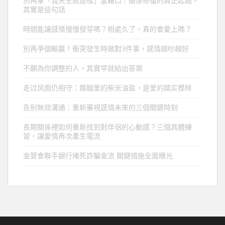
別再拿「我天生就這樣」當藉口！關係修復的真正起點，
其實是這句話
時間能讓感情慢慢發芽嗎？相處久了，真的會愛上嗎？
別再爭個輸贏！衝突發生時做對3件事，感情越吵越好
不願為你調整的人，其實早就給出答案
走过风雨仍相守：婚姻里的柴米油盐，是爱的踏实模样
告别無效溝通：重新審視感情未來的三個關鍵時刻
長期關係裡如何重新找到對伴侶的心動感？三個具體練
習，讓愛情再次產生電流
金管會聯手銀行堵死詐騙金流 關鍵措施全面曝光