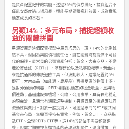
是資產配置紀律的精髓。透過36%的債券搭配，投資組合不
僅能安然度過市場風暴，還能長期累積複利效果，成為實現
穩定成長的基石。
另類14%：多元布局，捕捉超額收
益的關鍵拼圖
另類資產是這個配置模型中最具巧思的一環。14%的比例雖
然不高，但因為與股債相關性低，能在關鍵時刻提供不可替
代的保護。最常見的另類資產包括：黃金、大宗商品、不動
產投資信託（REITs）、基礎建設以及私募股權等。黃金向
來是抗通膨的傳統避險工具，但波動較大，建議配置約5%
即可；大宗商品（如能源、農產品）直接受惠於物價上漲，
是對沖通膨的利器；REITs則提供穩定的租金收益，且與物
價連動；基礎建設如機場、公路、公用事業，具有長期穩定
的現金流，且通常有通膨調整機制。另類資產的挑選應注意
流動性與費用。對於一般投資人，可透過專門的ETF或共同
基金來布局，無需直接持有實物。例如，黃金ETF、商品指
數ETF、全球REITs ETF等。這14%的部位不需要頻繁調
整，但需定期審視各類資產的表現與相關性，適度微調。在