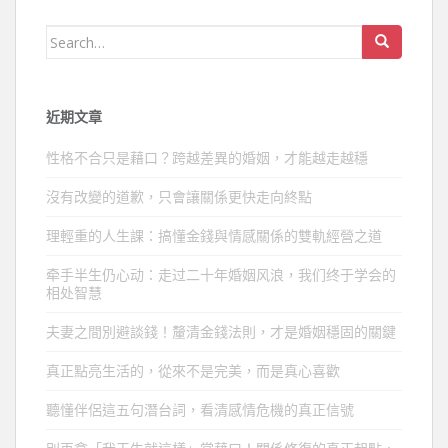
Search
for:
近期文章
性格不合只是藉口？跨越差異的婚姻，才能越走越穩
沒有改變的道歉，只會讓關係更快走向終點
理輕重的人生課：搞懂金錢與情感關係的雙軌經營之道
牵手半生仍心动：走过二十年婚姻风浪，我们终于学会的
相处智慧
夫妻之間別避談錢！釐清金錢法則，才是婚姻穩固的關鍵
真正點亮生活的，從來不是完美，而是真心喜歡
聽懂伴侶這五句潛台詞，看清感情危機的真正信號