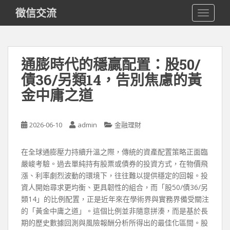
S
徵信交流
TOGGLE
k
i
p
t
通膨時代的穩贏配置：股50/
o
債36/另類14，告別焦慮的黃
m
a
金中庸之道
i
n
c
2026-06-10
admin
金融理財
o
n
在全球通膨壓力持續升溫之際，傳統的資產配置策略正面臨
t
嚴峻考驗。過去單純持有股票或債券的投資方式，在物價飛
e
漲、利率劇烈波動的環境下，往往難以提供穩定的回報。投
n
資人開始尋求更均衡、更具韌性的組合，而「股50/債36/另
t
類14」的比例配置，正是近年來在學術界與實務界備受關注
的「黃金中庸之道」。這個比例並非隨意拼湊，而是基於長
期的歷史數據回測與風險報酬分析所得出的最佳化區間。股