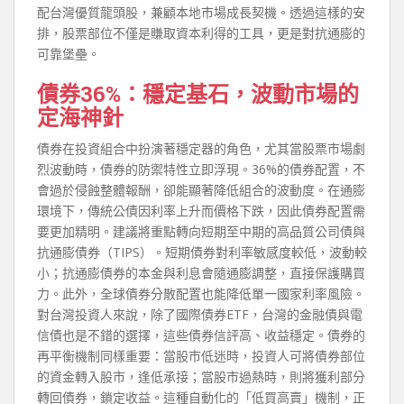
配台灣優質龍頭股，兼顧本地市場成長契機。透過這樣的安
排，股票部位不僅是賺取資本利得的工具，更是對抗通膨的
可靠堡壘。
債券36%：穩定基石，波動市場的
定海神針
債券在投資組合中扮演著穩定器的角色，尤其當股票市場劇
烈波動時，債券的防禦特性立即浮現。36%的債券配置，不
會過於侵蝕整體報酬，卻能顯著降低組合的波動度。在通膨
環境下，傳統公債因利率上升而價格下跌，因此債券配置需
要更加精明。建議將重點轉向短期至中期的高品質公司債與
抗通膨債券（TIPS）。短期債券對利率敏感度較低，波動較
小；抗通膨債券的本金與利息會隨通膨調整，直接保護購買
力。此外，全球債券分散配置也能降低單一國家利率風險。
對台灣投資人來說，除了國際債券ETF，台灣的金融債與電
信債也是不錯的選擇，這些債券信評高、收益穩定。債券的
再平衡機制同樣重要：當股市低迷時，投資人可將債券部位
的資金轉入股市，逢低承接；當股市過熱時，則將獲利部分
轉回債券，鎖定收益。這種自動化的「低買高賣」機制，正