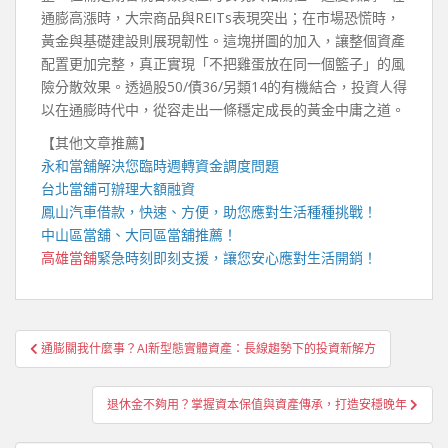
通膨高漲時，大宗商品與REITs表現突出；在市場恐慌時，
黃金與基礎建設則展現韌性。這塊拼圖的加入，讓整個資產
配置更加完整，真正實現「不把雞蛋放在同一個籃子」的風
險分散效果。透過股50/債36/另類14的有機結合，投資人得
以在通膨時代中，從容走出一條穩定成長的黃金中庸之道。
【其他文章推薦】
永和當舖
解決您臨時週轉資金調度問題
台北當舖
可辦理大額融資
鳳山汽車借款
，快速、方便，助您應對生活種種挑戰！
中山區當舖
、
大同區當舖
推薦！
高雄當舖
緊急時刻即刻支援，讓您安心應對生活開銷！
文
通膨關我什麼事？AI新型態實體資產：長線趨勢下的投資新解方
章
導
退休金不夠用？掌握資本保值與資產傳承，打造安穩晚年
覽