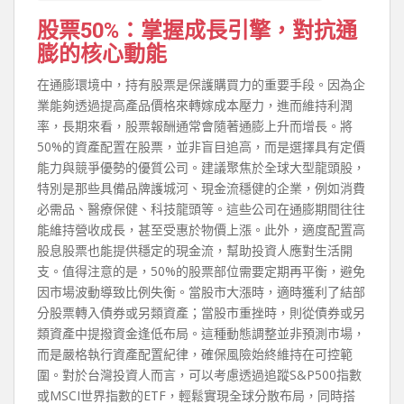
股票50%：掌握成長引擎，對抗通
膨的核心動能
在通膨環境中，持有股票是保護購買力的重要手段。因為企
業能夠透過提高產品價格來轉嫁成本壓力，進而維持利潤
率，長期來看，股票報酬通常會隨著通膨上升而增長。將
50%的資產配置在股票，並非盲目追高，而是選擇具有定價
能力與競爭優勢的優質公司。建議聚焦於全球大型龍頭股，
特別是那些具備品牌護城河、現金流穩健的企業，例如消費
必需品、醫療保健、科技龍頭等。這些公司在通膨期間往往
能維持營收成長，甚至受惠於物價上漲。此外，適度配置高
股息股票也能提供穩定的現金流，幫助投資人應對生活開
支。值得注意的是，50%的股票部位需要定期再平衡，避免
因市場波動導致比例失衡。當股市大漲時，適時獲利了結部
分股票轉入債券或另類資產；當股市重挫時，則從債券或另
類資產中提撥資金逢低布局。這種動態調整並非預測市場，
而是嚴格執行資產配置紀律，確保風險始終維持在可控範
圍。對於台灣投資人而言，可以考慮透過追蹤S&P500指數
或MSCI世界指數的ETF，輕鬆實現全球分散布局，同時搭