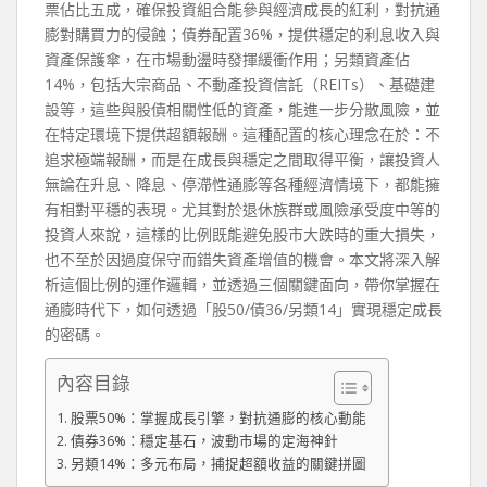
票佔比五成，確保投資組合能參與經濟成長的紅利，對抗通
膨對購買力的侵蝕；債券配置36%，提供穩定的利息收入與
資產保護傘，在市場動盪時發揮緩衝作用；另類資產佔
14%，包括大宗商品、不動產投資信託（REITs）、基礎建
設等，這些與股債相關性低的資產，能進一步分散風險，並
在特定環境下提供超額報酬。這種配置的核心理念在於：不
追求極端報酬，而是在成長與穩定之間取得平衡，讓投資人
無論在升息、降息、停滯性通膨等各種經濟情境下，都能擁
有相對平穩的表現。尤其對於退休族群或風險承受度中等的
投資人來說，這樣的比例既能避免股市大跌時的重大損失，
也不至於因過度保守而錯失資產增值的機會。本文將深入解
析這個比例的運作邏輯，並透過三個關鍵面向，帶你掌握在
通膨時代下，如何透過「股50/債36/另類14」實現穩定成長
的密碼。
內容目錄
股票50%：掌握成長引擎，對抗通膨的核心動能
債券36%：穩定基石，波動市場的定海神針
另類14%：多元布局，捕捉超額收益的關鍵拼圖