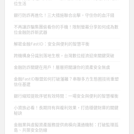
位生活
銀行防詐再進化！三大措施聯合出擊，守住你的血汗錢
不再讓詐騙集團偷看你的手機！限制螢幕分享如何成為數
位金融防詐新武器
解密金融FastID：安全與便利的智慧平衡
跨機構身分識別落地生根，台灣數位經濟迎來關鍵突破
金融防詐關鍵在用戶！層層把關讓你的資產安全無虞
金融FastID聯盟如何打破藩籬？串聯多方生態圈技術重塑
信任基建
銀行縮短提款序號有效時間：一場安全與便利的智慧權衡
小資族必看！長期持有與複利效果，打造穩健財庫的關鍵
秘訣
金融業與虛擬資產服務提供商橫向溝通機制：打破監理孤
島、共築安全防線