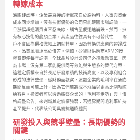
轉嫁成本
通膨肆虐時，企業最直接的衝擊來自於原物料、人事與資金
成本同步增加。沒有技術優勢的公司只能跟隨市場調價，一
旦漲幅超過消費者容忍底線，銷售量便迅速崩跌。然而，擁
有核心技術的龍頭企業，其產品往往具有不可替代性——客
戶不會因為價格微幅上調就轉單，因為轉換供應商的認證成
本、品質風險遠高於價差。例如，矽智財供應商ARM的授
權費即便每年調漲，全球晶片設計公司仍必須乖乖買單，因
為市場上沒有第二家能提供同等效能與生態系的替代方案。
這種定價權來自於長期研發累積的技術高度，以及專利組合
形成的法律壁壘。從財務面觀察，這類企業的毛利率在通膨
期間反而可能上升，因為它們能將成本漲幅以更高比例轉嫁
給客戶。投資者可以透過觀察企業的「毛利率走勢」與「價
格調整公告」來判斷其定價權強弱：若通膨期間毛利率維持
甚至提升，代表該公司具備抗通膨體質。
研發投入與競爭壁壘：長期優勢的
關鍵