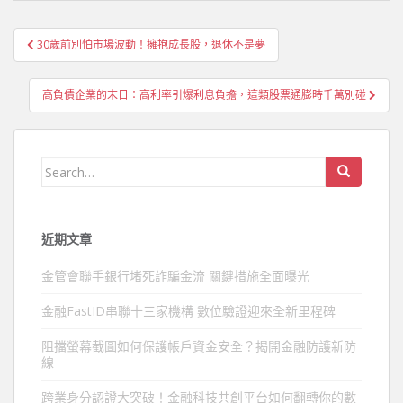
文
30歲前別怕市場波動！擁抱成長股，退休不是夢
章
導
高負債企業的末日：高利率引爆利息負擔，這類股票通膨時千萬別碰
覽
Search
for:
近期文章
金管會聯手銀行堵死詐騙金流 關鍵措施全面曝光
金融FastID串聯十三家機構 數位驗證迎來全新里程碑
阻擋螢幕截圖如何保護帳戶資金安全？揭開金融防護新防
線
跨業身分認證大突破！金融科技共創平台如何翻轉你的數