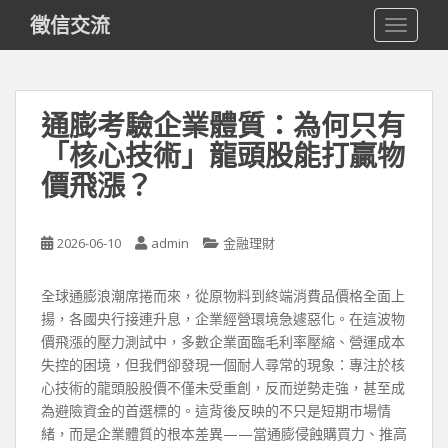
S
徵信交流
TOGGLE
k
i
p
t
通膨考驗企業體質：為何只有
o
「核心技術」龍頭股能打贏物
m
a
價飛漲？
i
n
c
2026-06-10
admin
金融理財
o
n
全球通膨浪潮席捲而來，從原物料到終端消費品價格全面上
t
揚，各國央行接連升息，企業經營環境急遽惡化。在這波物
e
價飛漲的壓力測試中，多數企業面臨毛利率壓縮、營運成本
n
失控的困境，但我們卻發現一個耐人尋常的現象：專注於核
t
心技術的龍頭股股價不僅未受重創，反而逆勢走強，甚至成
為避險資金的首選標的。這背後反映的不只是短期市場情
緒，而是企業體質的根本差異——當通膨侵蝕購買力、推高