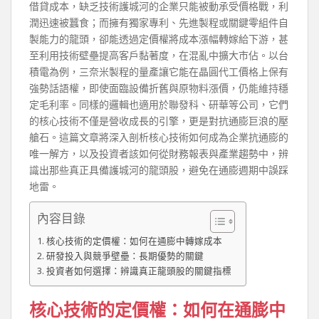
借貸成本，缺乏技術護城河的企業只能被動承受價格戰，利
潤迅速被蠶食；而擁有獨家專利、先進製程或關鍵零組件自
製能力的龍頭，卻能透過定價權將成本漲幅轉嫁給下游，甚
至利用技術壁壘提高客戶黏著度，在混亂中擴大市佔。以台
積電為例，三奈米製程的量產讓它能在晶圓代工價格上保有
強勢話語權，即使面臨設備折舊與原物料漲價，仍能維持穩
定毛利率。同樣的邏輯也適用於聯發科、研華等公司，它們
的核心技術不僅是營收成長的引擎，更是對抗通膨巨浪的壓
艙石。這篇文章將深入剖析核心技術如何成為企業抗通膨的
唯一解方，以及投資者該如何從財務報表與產業趨勢中，辨
識出那些真正具備護城河的龍頭股，避免在通膨週期中誤踩
地雷。
內容目錄
核心技術的定價權：如何在通膨中轉嫁成本
研發投入與競爭壁壘：長期優勢的關鍵
投資者如何選擇：辨識真正龍頭股的關鍵指標
核心技術的定價權：如何在通膨中