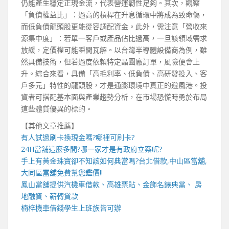
仍能產生穩定正現金流，代表營運韌性足夠。其次，觀察
「負債權益比」：過高的槓桿在升息循環中將成為致命傷，
而低負債龍頭股更能從容調配資金。此外，需注意「營收來
源集中度」：若單一客戶或產品佔比過高，一旦該領域需求
放緩，定價權可能瞬間瓦解。以台灣半導體設備商為例，雖
然具備技術，但若過度依賴特定晶圓廠訂單，風險便會上
升。綜合來看，具備「高毛利率、低負債、高研發投入、客
戶多元」特性的龍頭股，才是通膨環境中真正的避風港。投
資者可搭配基本面與產業趨勢分析，在市場恐慌時勇於布局
這些體質優異的標的。
【其他文章推薦】
有人試過
刷卡換現
金嗎?哪裡可刷卡?
24H當舖
這麼多間?哪一家才是有政府立案呢?
手上有黃金珠寶卻不知該如何典當嗎?
台北借款
,
中山區當舖
,
大同區當舖
免費幫您鑑價!!
鳳山當舖
提供汽機車借款、高雄票貼、金飾名錶典當、 房
地融資、薪轉貸款
楠梓機車借錢
學生上班族皆可辦