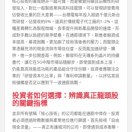
核心技術的養成絕非一蹴可幾，而是需要持續且前瞻性的研
發投入。對比一般製造業與高科技龍頭，可以發現研發費用
佔營收比重的巨大差異——台積電每年投入超過千億元新台
幣研發，佔營收約8%，遠高於傳統電子代工廠的1-2%。這
種差異轉化為製程微縮、良率提升與新產品開發的速度，形
成對手難以追趕的競爭壁壘。在通膨環境下，新進者融資成
本提高、募資困難，更加劇了技術落後者的壓力；而龍頭企
業憑藉充沛的現金流與市場信任度，反而能加速研發、購
併，進一步拉開差距。例如，聯發科在天璣系列晶片的持續
疊代，讓它在5G中階市場站穩腳步，即使面對成本上漲，
仍能靠高效能低功耗的產品組合守住份額。投資者應關注企
業的「研發資本化比率」與「專利申請數量」，以評估其技
術儲備是否足以應對下一波通膨挑戰。
投資者如何選擇：辨識真正龍頭股
的關鍵指標
並非所有號稱「核心技術」的公司都能在通膨中倖存，投資
者必須透過財務數據與產業地位進行篩選。首先檢視「自由
現金流量」——真正有護城河的公司，即使遇到成本衝擊，