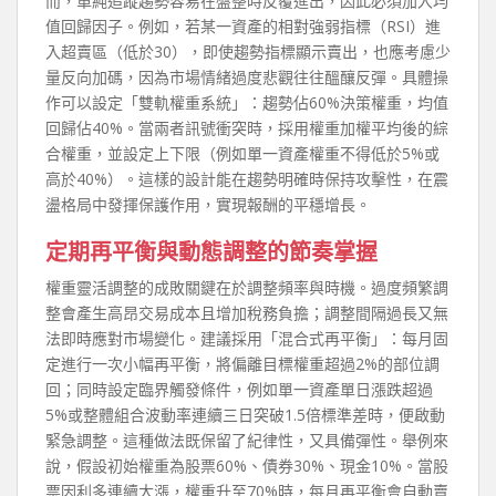
而，單純追蹤趨勢容易在盤整時反覆進出，因此必須加入均
值回歸因子。例如，若某一資產的相對強弱指標（RSI）進
入超賣區（低於30），即使趨勢指標顯示賣出，也應考慮少
量反向加碼，因為市場情緒過度悲觀往往醞釀反彈。具體操
作可以設定「雙軌權重系統」：趨勢佔60%決策權重，均值
回歸佔40%。當兩者訊號衝突時，採用權重加權平均後的綜
合權重，並設定上下限（例如單一資產權重不得低於5%或
高於40%）。這樣的設計能在趨勢明確時保持攻擊性，在震
盪格局中發揮保護作用，實現報酬的平穩增長。
定期再平衡與動態調整的節奏掌握
權重靈活調整的成敗關鍵在於調整頻率與時機。過度頻繁調
整會產生高昂交易成本且增加稅務負擔；調整間隔過長又無
法即時應對市場變化。建議採用「混合式再平衡」：每月固
定進行一次小幅再平衡，將偏離目標權重超過2%的部位調
回；同時設定臨界觸發條件，例如單一資產單日漲跌超過
5%或整體組合波動率連續三日突破1.5倍標準差時，便啟動
緊急調整。這種做法既保留了紀律性，又具備彈性。舉例來
說，假設初始權重為股票60%、債券30%、現金10%。當股
票因利多連續大漲，權重升至70%時，每月再平衡會自動賣