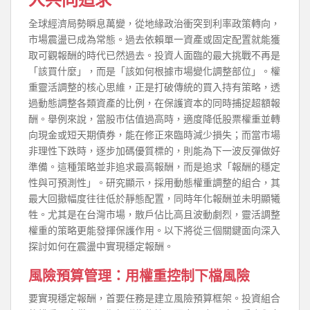
全球經濟局勢瞬息萬變，從地緣政治衝突到利率政策轉向，
市場震盪已成為常態。過去依賴單一資產或固定配置就能獲
取可觀報酬的時代已然過去。投資人面臨的最大挑戰不再是
「該買什麼」，而是「該如何根據市場變化調整部位」。權
重靈活調整的核心思維，正是打破傳統的買入持有策略，透
過動態調整各類資產的比例，在保護資本的同時捕捉超額報
酬。舉例來說，當股市估值過高時，適度降低股票權重並轉
向現金或短天期債券，能在修正來臨時減少損失；而當市場
非理性下跌時，逐步加碼優質標的，則能為下一波反彈做好
準備。這種策略並非追求最高報酬，而是追求「報酬的穩定
性與可預測性」。研究顯示，採用動態權重調整的組合，其
最大回撤幅度往往低於靜態配置，同時年化報酬並未明顯犧
牲。尤其是在台灣市場，散戶佔比高且波動劇烈，靈活調整
權重的策略更能發揮保護作用。以下將從三個關鍵面向深入
探討如何在震盪中實現穩定報酬。
風險預算管理：用權重控制下檔風險
要實現穩定報酬，首要任務是建立風險預算框架。投資組合