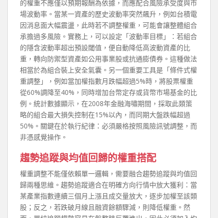
的權重不應僅以預期報酬為依據，而應配合風險承受度與市
場波動率。當某一資產的歷史波動率突然飆升，例如台積電
因消息面大幅震盪，此時若不調整權重，可能會讓整體組合
承擔過多風險。實務上，可以設定「波動率目標」：若組合
的隱含波動率超出預設閾值，便自動降低高波動資產的比
重，轉向防禦型資產如公用事業股或抗通膨債券。這種做法
相當於為組合裝上安全氣囊。另一個重要工具是「條件式權
重調整」，例如當加權指數月跌幅超過5%時，將股票權重
從60%調降至40%，同時增加台幣定存或貨幣市場基金的比
例。統計數據顯示，在2008年金融海嘯期間，採取此類策
略的組合最大損失控制在15%以內，而同期大盤跌幅超過
50%。關鍵在於執行紀律：必須嚴格按照風險訊號調整，而
非憑感覺操作。
趨勢追蹤與均值回歸的權重搭配
權重調整不能僅依賴單一邏輯，需要融合趨勢追蹤與均值回
歸兩種思維。趨勢追蹤適合在明確方向行情中放大獲利：當
某產業指數連續三個月上漲且成交量放大，逐步加權至該類
股；反之，若跌破月線且融資餘額驟減，則降低權重。然