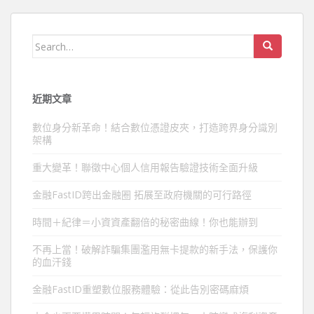
Search
for:
近期文章
數位身分新革命！結合數位憑證皮夾，打造跨界身分識別
架構
重大變革！聯徵中心個人信用報告驗證技術全面升級
金融FastID跨出金融圈 拓展至政府機關的可行路徑
時間＋紀律＝小資資產翻倍的秘密曲線！你也能辦到
不再上當！破解詐騙集團濫用無卡提款的新手法，保護你
的血汗錢
金融FastID重塑數位服務體驗：從此告別密碼麻煩