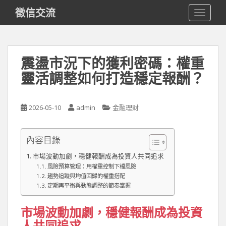
S
徵信交流
TOGGLE
k
i
p
t
震盪市況下的獲利密碼：權重
o
靈活調整如何打造穩定報酬？
m
a
i
2026-05-10
admin
金融理財
n
c
o
內容目錄
n
t
市場波動加劇，穩健報酬成為投資人共同追求
風險預算管理：用權重控制下檔風險
e
趨勢追蹤與均值回歸的權重搭配
n
定期再平衡與動態調整的節奏掌握
t
市場波動加劇，穩健報酬成為投資
人共同追求