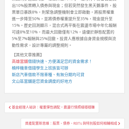
出10%股票轉入債券與現金；但若突然發生黑天鵝事件，股
票單日暴跌8%，則緊急調整機制會立即啟動，將股票權重
進一步降至50%，並將債券權重提升至35%，現金提升至
15%。歷史回測顯示，混合式再平衡在震盪市場中年化報酬
可達8%至10%，而最大回撤僅有12%，遠優於靜態配置的
5%至7%報酬與25%回撤。投資人應根據自身資金規模與流
動性需求，設計專屬的調整規則。
【其他文章推薦】
高雄當舖
借錢快速、方便滿足您的資金需求！
楠梓機車借錢
學生上班族皆可辦
新店汽車借款
不限車種、有無分期均可貸
文山區當舖
是您資金調度的好地方
文
基金經理人祕訣：權重彈性調配，震盪行情照樣穩穩賺
章
導
資產配置新思維：股票、債券、REITs 與特別股如何相輔相成
覽