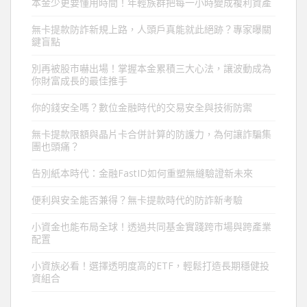
本金少更要懂用時間！年輕族群把每一小時變成複利資產
無卡提款防詐新規上路，人頭戶真能就此絕跡？專家曝關
鍵盲點
別再被股市嚇出場！掌握本金累積三大心法，讓波動成為
你財富成長的最佳推手
你的錢安全嗎？數位金融時代的交易安全與技術防禦
無卡提款限額與晶片卡合併計算的防護力，為何讓詐騙集
團也頭痛？
告別紙本時代：金融FastID如何重塑無縫驗證新未來
便利與安全能否兼得？無卡提款時代的防詐新考驗
小資金也能布局全球！透過共同基金實踐跨市場與跨產業
配置
小資族必看！選擇透明度高的ETF，輕鬆打造長期穩健投
資組合